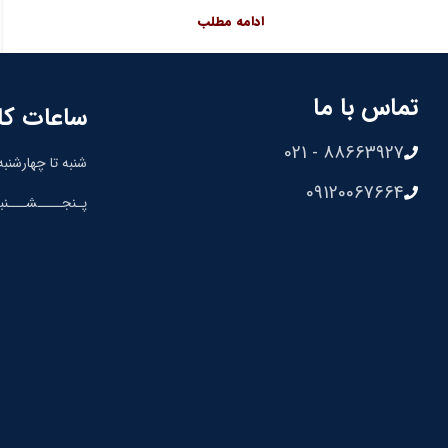
ادامه مطلب
تماس با ما
ساعات کا
88663927 - 021
شنبه تا چهارشنبه: 8:30 الی 00
09120067664
پـنجــــشـــنبه: 8:30 الی 0