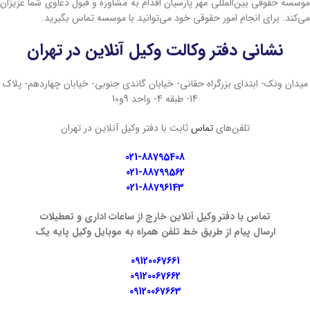
موسسه حقوقی بین‌المللی مهر پارسیان اقدام به مشاوره و قبول دعاوی شما عزیزان
می‌کند. برای انجام امور حقوقی خود می‌توانید با موسسه تماس بگیرید.
نشانی دفتر وکالت وکیل آنلاین در تهران
میدان ونک- ابتدای بزرگراه حقانی- خیابان گاندی جنوبی- خیابان چهاردهم- پلاک
14- طبقه 4- واحد 9و10
تلفن‌های
تماس
ثابت با دفتر وکیل آنلاین در تهران
021-88795408
021-88799562
021-88796143
تماس با دفتر وکیل آنلاین خارج از ساعات اداری و تعطیلات
ارسال پیام از طریق خط تلفن همراه به موبایل وکیل پایه یک
09120067661
09120067662
09120067663