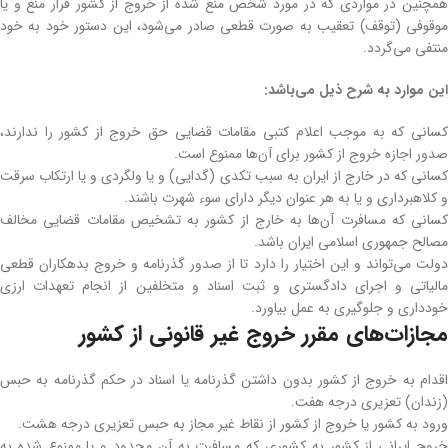
همچنین در مواردی که در مورد شخص منع شده از خروج از کشور قرار منع و یا
موقوفی (توقف) تعقیب به صورت قطعی صادر می‌شود، این دستور خود به خود
منتفی می‌گردد.
این موارد به شرح ذیل می‌باشد:
کسانی که به موجب اعلام کتبی مقامات قضایی حق خروج از کشور را ندارند،
صدور اجازه خروج از کشور برای آن‌ها ممنوع است.
کسانی که در خارج از ایران به سبب تکدی (گدایی) و یا ولگردی و یا ارتکاب سرقت
و کلاهبرداری و یا به ‌هر عنوان دیگر دارای سوء شهرت باشند.
کسانی که مسافرت آن‌ها به خارج از کشور به تشخیص مقامات قضایی مخالف
مصالح جمهوری اسلامی ایران باشد.
دولت می‌تواند و این اختیار را دارد تا از صدور گذرنامه و خروج بدهکاران قطعی
مالیاتی و اجرای دادگستری و ثبت اسناد و متخلفین از انجام تعهدات ارزی
خودداری و جلوگیری به عمل بیاورد.
مجازات‌های مقرر خروج غیر قانونی از کشور
اقدام به خروج از کشور بدون داشتن گذرنامه یا اسناد در حکم گذرنامه به حبس
(زندان) تعزیری درجه هفت.
ورود به کشور یا خروج از کشور از نقاط غیر مجاز به حبس تعزیری درجه هشت.
خروج ایرانی از کشور به کشوری که مسافرت به آن محدود و یا ممنوع شده به