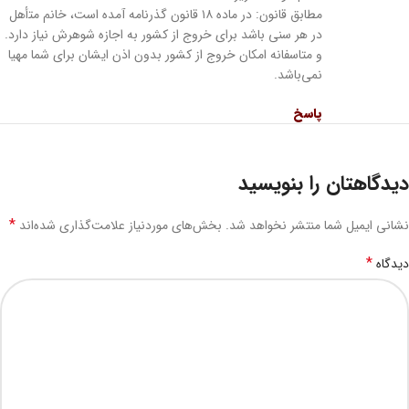
مطابق قانون: در ﻣﺎﺩه ۱۸ ﻗﺎﻧﻮﻥ ﮔﺬﺭﻧﺎﻣﻪ آمده است، ﺧﺎﻧﻢ ﻣﺘأﻫﻞ
ﺩﺭ ﻫﺮ ﺳﻨﯽ ﺑﺎﺷﺪ ﺑﺮﺍﯼ ﺧﺮﻭﺝ ﺍﺯ ﮐﺸﻮﺭ ﺑﻪ ﺍﺟﺎﺯه ﺷﻮﻫﺮش ﻧﯿﺎﺯ ﺩﺍﺭﺩ.
و متاسفانه امکان خروج از کشور بدون اذن ایشان برای شما مهیا
نمی‌باشد.
پاسخ
دیدگاهتان را بنویسید
*
نشانی ایمیل شما منتشر نخواهد شد.
بخش‌های موردنیاز علامت‌گذاری شده‌اند
*
دیدگاه