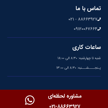
تماس با ما
88663927 - 021
09120067664
ساعات کاری
شنبه تا چهارشنبه: 8:30 الی 18:00
پـنجــــشـــنبه: 8:30 الی 13:00
مشاوره لحظه‌ای
۰۲۱-۸۸۶۶۳۹۲۷