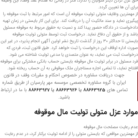
حق عزل کردن دیگر متولیان را ندارد، مگر در زمانی که هنگام عقد وقف، این وظیفه
برای آن ­ها تعیین گردد.
از مهمترین وظایف متولی تولیت موقوفه آن است که امور مرتبط با ثبت موقوفه را
پیگیری نماید و سند مالکیت آن را دریافت کند. برای این کار بایستی در زمان تهیه
دادخواست در دادگاه حضور پیدا کند و نسبت به حقوق مربوط به موقوفه مسئول
باشد و از حقوق آن دفاع نماید. درخواست ثبت توسط متولی تولیت موقوفه
بایستی تا حداکثر ۳۰ روز از گذشت تاریخ نشر اولین آگهی انجام پذیرد، در غیر این
صورت اداره­ اوقاف این درخواست را ثبت خواهد کرد. طبق قانون ثبت، فردی که
درخواست ثبت می­ نماید، به ­عنوان متصدی یا مدعی تولیت شناخته می­ شود.
فرد مسئول در برابر تولیت مال موقوفه بایستی حساب بانکی مشترکی برای موقوفه
افتتاح نماید، تا تمامی اجاره مستاجران ملک موقوفی به آن حساب ریخته شود.
جهت دریافت مشاوره در خصوص احکام و مقررات وقف در قانون
ایران با گروه مشاوره تخصصی موسسه مهر پارسیان از طریق شماره
تماس های
88663925
یا
88663926
یا
88663927
با ما در ارتباط
باشید.
موارد عزل متولی تولیت مال موقوفه
عدم رعایت مصلحت مال موقوفه
از مهمترین مواقعی که بایستی متولی را از ادامه­ تولیت برکنار کرد، در عدم رعایت