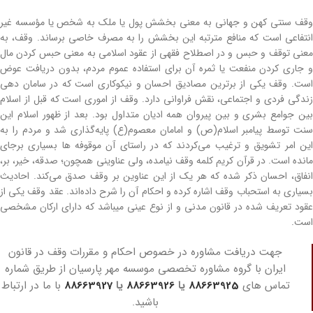
وقف سنتی کهن و جهانی به معنی بخشش پول یا ملک به شخص یا مؤسسه غیر
انتفاعی است که منافع مترتبه این بخشش را به مصرف خاصی برساند. وقف، به
معنی توقف و حبس و در اصطلاح فقهی از عقود اسلامی به معنی حبس کردن مال
و جاری کردن منفعت یا ثمره آن برای استفاده عموم مردم، بدون دریافت عوض
است. وقف یکی از برترین مصادیق احسان و نیکوکاری است که در سامان‌ دهی
زندگی فردی و اجتماعی، نقش فراوانی دارد. وقف از اموری است که قبل از اسلام
بین جوامع بشری و بین پیروان همه ادیان متداول بود. بعد از ظهور اسلام این
سنت توسط پیامبر اسلام(ص) و امامان معصوم(ع) پایه‌گذاری شد و مردم را به
این امر تشویق و ترغیب می‌کردند که در راستای آن موقوفه ­ها بسیاری برجای
مانده است. در قرآن کریم کلمه وقف نیامده، ولی عناوینی همچون؛ صدقه، خیر، بر،
انفاق، احسان ذکر شده که هر یک از این عناوین بر وقف صدق می‌کند. احادیث
بسیاری به استحباب وقف اشاره کرده و احکام آن ‌را شرح داده‌اند. عقد وقف یکی از
عقود تعریف شده در قانون مدنی و از نوع عینی می­باشد که دارای ارکان مشخصی
است.
جهت دریافت مشاوره در خصوص احکام و مقررات وقف در قانون
ایران با گروه مشاوره تخصصی موسسه مهر پارسیان از طریق شماره
تماس های
88663925
یا
88663926
یا
88663927
با ما در ارتباط
باشید.