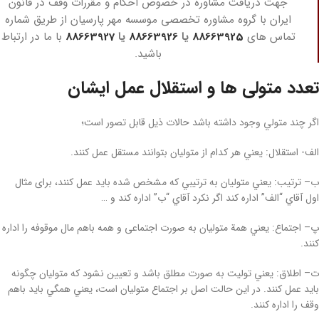
جهت دریافت مشاوره در خصوص احکام و مقررات وقف در قانون
ایران با گروه مشاوره تخصصی موسسه مهر پارسیان از طریق شماره
تماس های
88663925
یا
88663926
یا
88663927
با ما در ارتباط
باشید.
تعدد متولی ­ها و استقلال عمل ایشان
اگر چند متولي وجود داشته باشد حالات ذیل قابل تصور است؛
الف- استقلال: يعني هر كدام از متوليان بتوانند مستقل عمل كنند.
ب– ترتيب: يعني متوليان به ترتيبي كه مشخص شده بايد عمل كنند، برای مثال
اول آقاي “الف” اداره كند اگر نكرد آقاي “ب” اداره كند و …
پ– اجتماع: يعني همة متوليان به ­صورت اجتماعی و همه باهم مال موقوفه را اداره
كنند.
ت– اطلاق: يعني توليت به صورت مطلق باشد و تعيين نشود كه متوليان چگونه
بايد عمل كنند. در اين حالت اصل بر اجتماع متوليان است، يعني همگي بايد باهم
وقف را اداره كنند.