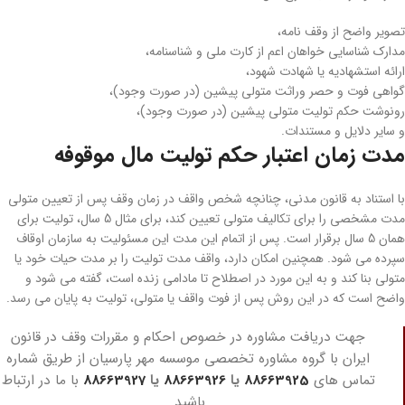
تصویر واضح از وقف نامه،
مدارک شناسایی خواهان اعم از کارت ملی و شناسنامه،
ارائه استشهادیه یا شهادت شهود،
گواهی فوت و حصر وراثت متولی پیشین (در صورت وجود)،
رونوشت حکم تولیت متولی پیشین (در صورت وجود)،
و سایر دلایل و مستندات.
مدت زمان اعتبار حکم تولیت مال موقوفه
با استناد به قانون مدنی، چنانچه شخص واقف در زمان وقف پس از تعیین متولی
مدت مشخصی را برای تکالیف متولی تعیین کند، برای مثال 5 سال، تولیت برای
همان 5 سال برقرار است. پس از اتمام این مدت این مسئولیت به سازمان اوقاف
سپرده می ‌شود. همچنین امکان دارد، واقف مدت تولیت را بر مدت حیات خود یا
متولی بنا کند و به این مورد در اصطلاح تا مادامی زنده است، گفته می ­شود و
واضح است که در این روش پس از فوت واقف یا متولی، تولیت به پایان می ­رسد.
جهت دریافت مشاوره در خصوص احکام و مقررات وقف در قانون
ایران با گروه مشاوره تخصصی موسسه مهر پارسیان از طریق شماره
تماس های
88663925
یا
88663926
یا
88663927
با ما در ارتباط
باشید.