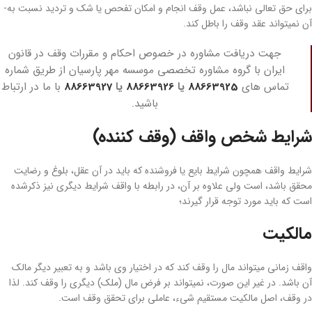
برای حق­ تعالی نباشد، عمل وقف انجام و امکان تفحص یا شک و تردید نسبت به­
آن نمی­تواند عقد وقف را باطل کند.
جهت دریافت مشاوره در خصوص احکام و مقررات وقف در قانون
ایران با گروه مشاوره تخصصی موسسه مهر پارسیان از طریق شماره
تماس های
88663925
یا
88663926
یا
88663927
با ما در ارتباط
باشید.
شرایط شخص واقف (وقف کننده)
شرایط واقف همچون شرایط بایع یا فروشنده که باید در آن عقل، بلوغ و رضایت
محقق باشد، است ولی علاوه بر آن، در رابطه با واقف شرایط دیگری نیز ذکرشده
است که باید مورد توجه قرار گیرند؛
مالکیت
واقف زمانی می­تواند مال را وقف کند که در اختیار وی باشد و به­ تعبیر دیگر مالک
آن باشد. در غیر این ­صورت، نمی­تواند بر فرض مال (ملک) دیگری را وقف کند. لذا
در وقف، اصل مالکیت مستقیم شیء، عاملی برای تحقق وقف است.