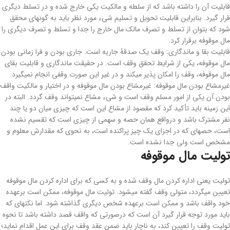
قابلیت آن ­را داشته باشد که از سلطه و مالکیت یکی خارج شده و در تسلط دیگری
قرار گیرد. بنابراین قابلیت تحویل و تسلیم شیء مورد نظر باید به ­گونه­ای محقق
شود که بتوان از تسلط و تصرف مالک مال خارج را جدا و تسلط و تصرف دیگری را
مال موقوفه برقرار کرد.
قابلیت بقا و ماندگاری: وقف یک صدقۀ جاریه است. جاری بودن و فرا زمانی بودن
مال موقوفه، یکی از شرایط تحقق وقف است. در حقیقت ماندگاری و قابلیت بقای
مال موقوفه، وقف را امکان پذیر می­کند و در غیر این ­صورت وقفی انجام نمی­گیرد.
غیرمشاع بودن مال موقوفه: غیرمشاع بودن مال موقوفه و در اختیار و مالکیت واقف
بودن آن یکی از امور مسلم وقف است و شیء مشاع نمی­تواند وقف گردد. البته در
این زمینه باید تأکید کرد که مقصود از مشاع این است که چیزی میان دو یا چند
نفر مشترک باشد و درواقع همان حصه و سهمی از چیزی است که تقسیم نشده
است، حصه­ای که در اجزای یک چیز پراکنده است، به نحوی که مقدارش معلوم و
مشخص است ولی جدا نشده است.
تولیت مال موقوفه
تولیت یعنی اداره کردن مال وقف شده و به کسی که برای اداره کردن مال موقوفه
تعیین می­گردد، متولی وقف گفته می­شود. تولیت مال موقوفه، ممکن است برعهده
خود واقف باشد و ممکن است برعهده شخص دیگری گذاشته شود. اما نکته­ای که
باید مورد توجه قرار گیرد آن است که درصورتی که واقف قصد داشته باشد تا نحوه
تولیت وقف را تعیین کند، به ناچار باید ضمن عقد وقف برای این عمل اقدام نماید؛