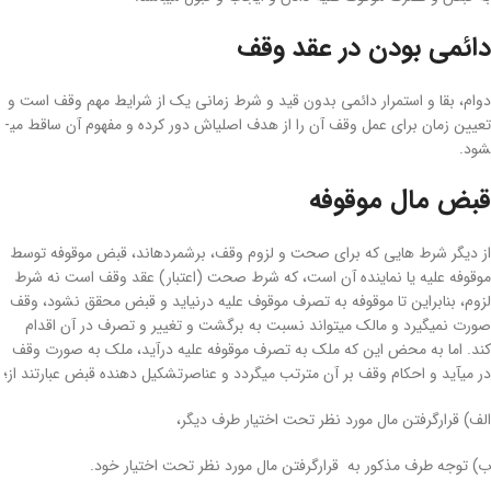
دائمی بودن در عقد وقف
دوام، بقا و استمرار دائمی بدون قید و شرط زمانی یک از شرایط مهم وقف است و
تعیین زمان برای عمل وقف آن را از هدف اصلی­اش دور کرده و مفهوم آن ساقط می­
شود.
قبض مال موقوفه
از دیگر شرط­ هایی که برای صحت و لزوم وقف، برشمرده­اند، قبض موقوفه توسط
موقوفه­ علیه یا نماینده آن است، که شرط صحت (اعتبار) عقد وقف است نه شرط
لزوم، بنابراین تا موقوفه به ­تصرف موقوف­ علیه درنیاید و قبض محقق نشود، وقف
صورت نمی­گیرد و مالک می­تواند نسبت به برگشت و تغییر و تصرف در آن اقدام
کند. اما به محض این که ملک به تصرف موقوفه­ علیه در­آید، ملک به­ صورت وقف
در­ می­آید و احکام وقف بر آن مترتب می­گردد و عناصرتشکیل دهنده قبض عبارتند از؛
الف) قرارگرفتن مال مورد نظر تحت اختیار طرف دیگر،
ب) توجه طرف مذکور به قرارگرفتن مال مورد نظر تحت اختیار خود.