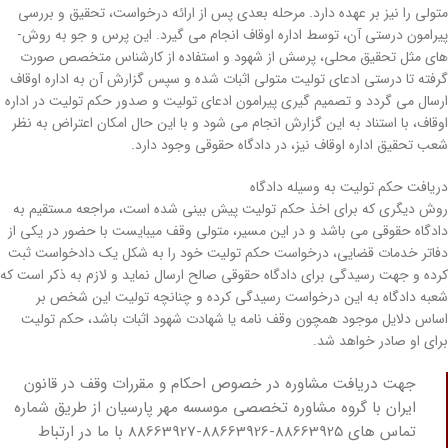
متولی را نیز بر عهده دارد. مرحله بعدی پس از ارائه درخواست، تحقیق و بررسی
پیرامون درستی آن، توسط اداره اوقاف انجام می­ گیرد. این پرس و جو به روش­
های مثل تحقیق محلی، پرسش از شهود و استفاده از کارشناس متخصص صورت
گرفته تا درستی ادعای تولیت متولی اثبات شده و سپس گزارش آن به اداره اوقاف
ارسال می­ گردد و تصمیم­ گیری پیرامون ادعای تولیت و صدور حکم تولیت در اداره
اوقاف، با استناد به این گزارش انجام می ­شود و با این حال امکان اعتراض به نظر
شعب تحقیق اداره اوقاف نیز، در دادگاه حقوقی وجود دارد.
دریافت حکم تولیت به وسیله دادگاه
روش دیگری که برای اخذ حکم تولیت پیش­ بینی شده است، مراجعه مستقیم به
دادگاه حقوقی می ­باشد و در این مسیر، متولی وقف میبایست با حضور در یکی از
دفاتر خدمات قضایی، درخواست حکم تولیت خود را به شکل یک دادخواست ثبت
کرده و جهت رسیدگی برای دادگاه حقوقی صالح ارسال نماید و لازم به ذکر است که
شعبه دادگاه به این درخواست رسیدگی کرده و چنانچه تولیت این شخص بر
اساس دلایل موجود همچون وقف­ نامه یا شهادت شهود اثبات باشد، حکم تولیت
برای او صادر خواهد شد.
جهت دریافت مشاوره در خصوص احکام و مقررات وقف در قانون
ایران با گروه مشاوره تخصصی موسسه مهر پارسیان از طریق شماره
تماس های 88663925-88663926-88663927 با ما در ارتباط