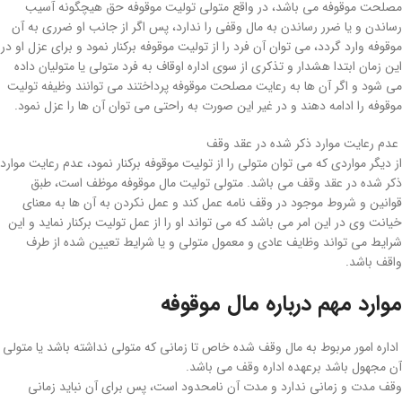
مصلحت موقوفه می ­باشد، در واقع متولی تولیت موقوفه حق هیچگونه آسیب
رساندن و یا ضرر رساندن به مال وقفی را ندارد، پس اگر از جانب او ضرری به آن
موقوفه وارد گردد، می ­توان آن فرد را از تولیت موقوفه برکنار نمود و برای عزل او در
این زمان ابتدا هشدار و تذکری از سوی اداره­ اوقاف به فرد متولی یا متولیان داده
می­ شود و اگر آن­ ها به رعایت مصلحت موقوفه پرداختند می ­توانند وظیفه­ تولیت
موقوفه را ادامه دهند و در غیر این صورت به راحتی می ­توان آن­ ها را عزل نمود.
عدم رعایت موارد ذکر شده در عقد وقف
از دیگر مواردی که می­ توان متولی را از تولیت موقوفه برکنار نمود، عدم رعایت موارد
ذکر شده در عقد وقف می ­باشد. ­متولی تولیت مال موقوفه موظف است، طبق
قوانین و شروط موجود در وقف ­نامه عمل کند و عمل نکردن به آن­ ها به معنای
خیانت وی در این امر می­ باشد که می ­تواند او را از عمل تولیت برکنار نماید و این
شرایط می­ تواند وظایف عادی و معمول متولی و یا شرایط تعیین شده از طرف
واقف باشد.
موارد مهم درباره مال موقوفه
اداره­ امور مربوط به مال وقف شده خاص تا زمانی که متولی نداشته باشد یا متولی
آن مجهول باشد برعهده اداره­ وقف می­ باشد.
وقف مدت و زمانی ندارد و مدت آن نامحدود است، پس برای آن نباید زمانی