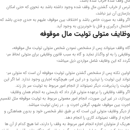
مال وقف شده خراب شده باشد،
ترس از خراب گشتن مال وقف شده وجود داشته باشد به نحوی که حتی امکان
بازسازی آن نیز نباشد،
اگر وقف به صورت خاص باشد و اختلاف بین موقوف ­علیهم به حدی جدی باشد که
احتمال درگیری و قتل یا خونریزی به وجود آید.
وظایف متولی تولیت مال موقوفه
گاه واقف می­تواند پس از مشخص نمودن شخص متولی تولیت مال موقوفه،
وظایفی را به او واگذار نماید و گاه به سبب قانون وظایفی برای متولی لحاظ می­
گردد که این وظایف شامل مواردی ذیل می­باشد؛
اولین نکته پس از مشخص گشتن متولی تولیت موقوفه آن است که متولی می­
تواند این تولیت را نپذیرد و در این امر، هیچگونه اجباری وجود ندارد. اما اگر این
تولیت را پذیرفت، دیگر نمی­تواند از انجام امور مربوط به تولیت سر باز زند.
اگر واقف وظایفی را برعهده­ متولی قرار داد که بایستی به انجام همان وظایف
بپردازد، در غیر این ­صورت، انجام امور معمولی مربوط به تولیت موقوفه مثل تقسیم
اجرت بین موقوف ­علیهم، گرفتن اجرت و… در زمان تولیت می­باشد.
از دیگر وظایف متولی این است که بر طبق نظر شخصی خود و بدون هماهنگی و
اجازه از واقف نمی­تواند کاری را انجام دهد.
هریک از متولیان اجازه­ انجام امور مربوط به وقف را دارند، اما هیچ کدام از آن ­ها