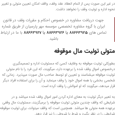
در غیر این صورت پس از اتمام انعقاد عقد وقف، واقف امکان تعیین متولی و تغییر
نحوه اداره و تولیت وقف را نخواهد داشت.
جهت دریافت مشاوره در خصوص احکام و مقررات وقف در قانون
ایران با گروه مشاوره تخصصی موسسه مهر پارسیان از طریق شماره
تماس های
88663925
یا
88663926
یا
88663927
با ما در ارتباط
باشید.
متولی تولیت مال موقوفه
بطورکلی تولیت موقوفه به وظایف کسی که مسئولیت اداره و تصمیم­گیری
درخصوص اموال وقف شده را برعهده دارد، می­گویند، که این فرد را با نام متولی
تولیت موقوفه می­شناسند و تعیین او توسط صاحب مال صورت می­پذیرد. زمانی که
شخصی بخشی یا همه اموال خود را وقف می­نماید و آن را برای استفاده­ افراد دیگر
قرار می­دهد، می­گویند که او اموالش را وقف کرده است.
به­ تعبیر دیگر تولیت به معنای اداره کردن امور اموال وقف شده می­باشد و در
شرایطی که واقف چندین متولی تولیت موقوفه را برمی­گزیند، مسئولیت مال وقفی
برعهده همه­ متولی ­ها می­باشد. همچنین است که واقف می­تواند، برای تولیت موقوفه
شرایطی را در نظر بگیرد و شرط یا شروطی را نیز قرار دهد.