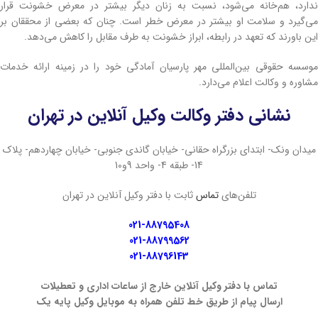
ندارد، هم‌خانه می‌شود، نسبت به زنان دیگر بیشتر در معرض خشونت قرار
می‌گیرد و سلامت او بیشتر در معرض خطر است. چنان که بعضی از محققان بر
این باورند که تعهد در رابطه، ابراز خشونت به طرف مقابل را کاهش می‌دهد.
موسسه حقوقی بین‌المللی مهر پارسیان آمادگی خود را در زمینه ارائه خدمات
مشاوره و وکالت اعلام می‌دارد.
نشانی دفتر وکالت وکیل آنلاین در تهران
میدان ونک- ابتدای بزرگراه حقانی- خیابان گاندی جنوبی- خیابان چهاردهم- پلاک
14- طبقه 4- واحد 9و10
تلفن‌های
تماس
ثابت با دفتر وکیل آنلاین در تهران
021-88795408
021-88799562
021-88796143
تماس با دفتر وکیل آنلاین خارج از ساعات اداری و تعطیلات
ارسال پیام از طریق خط تلفن همراه به موبایل وکیل پایه یک