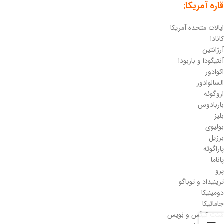
قاره آمریکا:
ایالات متحده آمریکا
کانادا
آرژانتین
آنتیگودا و باربودا
اکوادور
السالوادور
اروگوئه
باربادوس
بلیز
بولیوی
برزیل
پاراگوئه
پاناما
پرو
ترینیداد و توباگو
دومینیکا
جامائیکا
سَنت کیتْس و نِویس