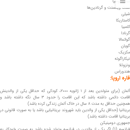
سنت لوسیا
سنت وینسنت و گرنادین‌ها
شیلی
کاستاریکا
کلمبیا
گرنادا
گواتمالا
گویان
مکزیک
نیکاراگوئه
ونزوئلا
هندوراس
قاره اروپا:
آلمان (برای متولدین بعد از ۱ ژانویه ۲۰۰۰، کودکی که حداقل یکی از والدینش
اقامت دائمی داشته باشد که این اقامت را حدود ۳ سال نگه‌ داشته باشد و
همچنین حداقل به مدت ۸ سال در خاک آلمان زندگی کرده باشد)
بریتانیا (حداقل یکی از والدین باید شهروند بریتانیایی باشد یا به صورت قانونی در
بریتانیا اقامت داشته باشد)
جمهوری دومینیکن
فرانسه (1) اگر یکی از والدین در فرانسه متولد شده باشد به صورت خودکار به