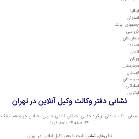
ایتالیا
استونی
جمهوری ایرلند
کرواسی
بلغارستان
فنلاند
آلمان
یونان
مجارستان
لهستان
صربستان
اسلواکی
اوکراین
نشانی دفتر وکالت وکیل آنلاین در تهران
میدان ونک- ابتدای بزرگراه حقانی- خیابان گاندی جنوبی- خیابان چهاردهم- پلاک
14- طبقه 4- واحد 9و10
تلفن‌های
تماس
ثابت با دفتر وکیل آنلاین در تهران