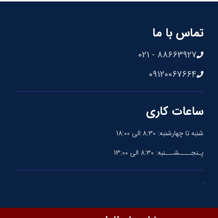
تماس با ما
88663927 - 021
09120067664
ساعات کاری
شنبه تا چهارشنبه: 8:30 الی 18:00
پـنجــــشـــنبه: 8:30 الی 13:00