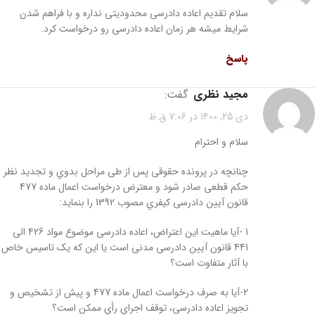
سلام تقدیم اعاده دادرسی محدودیتی نداره و با فراهم شدن
شرایط میشه هر زمان اعاده دادرسی رو درخواست کرد.
پاسخ
مجید نظری
گفت:
دی 25, 1400 در 7:06 ق.ظ
سلام و احترام
چنانچه در پرونده حقوقی پس از طی مراحل بدوي و تجدید نظر
حکم قطعی صادر شود و معترض درخواست اعمال ماده 477
قانون آیین دادرسی کیفري مصوب 1392 را بنماید:
1 -آیا ماهیت این اعتراض، اعاده دادرسی موضوع مواد 426 الی
441 قانون آیین دادرسی مدنی است یا این که یک تاسیس خاص
با آثار متفاوت است؟
2-آیا به صرف درخواست اعمال ماده 477 و پیش از تشخیص و
تجویز اعاده دادرسی، توقف اجراي رأي ممکن است؟