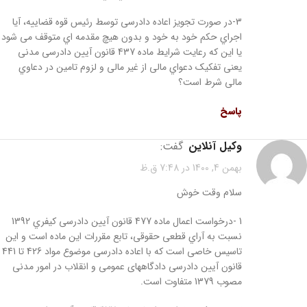
3-در صورت تجویز اعاده دادرسی توسط رئیس قوه قضاییه، آیا
اجراي حکم خود به خود و بدون هیچ مقدمه اي متوقف می شود
یا این که رعایت شرایط ماده 437 قانون آیین دادرسی مدنی
یعنی تفکیک دعواي مالی از غیر مالی و لزوم تامین در دعاوي
مالی شرط است؟
پاسخ
وکیل آنلاین
گفت:
بهمن 4, 1400 در 7:48 ق.ظ
سلام وقت خوش
1 -درخواست اعمال ماده 477 قانون آیین دادرسی کیفري 1392
نسبت به آراي قطعی حقوقی، تابع مقررات این ماده است و این
تاسیس خاصی است که با اعاده دادرسی موضوع مواد 426 تا 441
قانون آیین دادرسی دادگاههای عمومی و انقلاب در امور مدنی
مصوب 1379 متفاوت است.