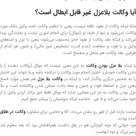
آیا
وکالت بلاعزل
غیر قابل ابطال است؟
مثلا اینکه وکالت از عقود ناقله نیست، یعنی با تنظیم وکالت نامه، وکیل مالک مورد
وکالت نمی‌شود و تنها از طرف او (موکل) برای انجام اموری نیابت و نمایندگی پیدا
می‌کند و اینکه عقد وکالت از عقود جایز محسوب می‌شود؛ یعنی با عزل و استعفای
وکیل و یا فوت و سفاهت (عدم قدرت تشخیص امور مالی) و جنون هر کدام از
طرفین عقد وکالت هم منحل و منفسخ است.
ا اینکه
بلا عزل بودن وکالت
به این معنی نیست که موکل (وکالت دهنده ) با
دادن وکالت خودش، اختیار انجام مورد وکالت را نداشته باشه و یا نتواند این اختیار
ا به شخص دیگری واگذار کند؛ یا اینکه در
وکالت بلا عزل
هم همان موارد فسخ
یعنی عزل و استعفا، فوت و جنون و سفه باعث منتفی شدن وکالتنامه است و بلا
عزل بودن وکالت به جز این معنایی ندارد که موکل فقط حق برکنار کردن وکیل را از
خود سلب می‌کند و لا غیر …خلاصه اینکه حواسمان را بیشتر جمع کنیم.
اعت یازده قبل از ظهر رو نشان می‌داد؛ آقا و خانمی برای مشاوره
وکالت در طلاق
آمده بودند.
مرد جوانی که بچه کوچکی هم در بغل داشت، همراهشان بود که بعد معلوم شد
پسر بزرگ و نوه آنهاست.