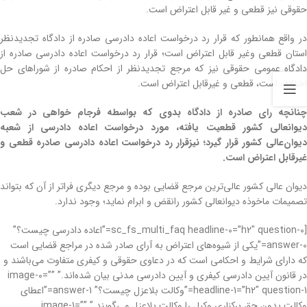
حقوقی نیز قطعی و غیر قابل اعتراض است.
در واقع همانطور که قرار رد درخواست اعاده دادرسی صادره از دادگاه تجدیدنظر
استان قطعی وغیر قابل اعتراض است؛ قرار رد درخواست اعاده دادرسی صادره از
دادگاه عمومی حقوقی نیز که مرجع تجدیدنظر از احکام صادره از شوراهای حل
اختلاف است، قطعی و غیرقابل اعتراض است.
چنانچه رای صادره از دادگاه بدوی که بواسطه فرجام خواهی در شعب
دیوانعالی کشور قطعیت یافته، مورد درخواست اعاده دادرسی از شعبه
دیوان‌عالی کشور قرار گیرد؛ نیزقرار رد درخواست اعاده دادرسی صادره قطعی و
غیرقابل اعتراض است.
دیوان عالی کشور عالی‌ترین مرجع قضایی بوده و مرجع دیگری فراتر از آن که بتواند
تصمیمات ماخوذه دیوانعالی کشور رانقض و ابرام نماید؛ وجود ندارد.
[sc_fs_multi_faq headline-0=”h2″ question-0=”اعاده دادرسی چیست؟”
answer-0=”یکی از شیوه‌های اعتراض به آرای صادر شده در مراجع قضایی است
که دارای شرایط و احکامی است که در دعاوی حقوقی و کیفری متفاوت می‌باشند و
در قانون آیین دادرسی کیفری و آیین دادرسی مدنی بیان شده‌اند.” image-0=””
headline-1=”h2″ question-1=”وکالت بلاعزل چیست؟” answer-1=”اعطای
وکالت بدون حق برکناری وکیل را وکالت بلاعزل می‌گویند.” image-1=””