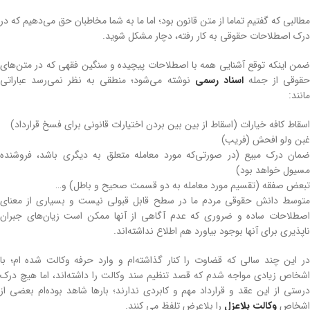
مطالبی که گفتیم تماما از متن قانون بود؛ اما ما به شما مخاطبان حق می‌دهیم که در
درک اصطلاحات حقوقی به کار رفته، دچار مشکل شوید.
ضمن اینکه توقع آشنایی همه با اصطلاحات پیچیده و سنگین فقهی که در متن‌های
قوقی از جمله
اسناد رسمی
نوشته می‌شود؛ منطقی به نظر نمی‌رسد عباراتی
مانند:
اسقاط کافه خیارات (اسقاط از بین بین بردن اختیارات قانونی برای فسخ قرارداد)
غبن ولو افحش (فریب)
ضمان درک مبیع (در صورتی‌که مورد معامله متعلق به دیگری باشد، فروشنده
مسیول خواهد بود)
تبعض صفقه (تقسیم مورد معامله به دو قسمت صحیح و باطل) و…
متوسط دانش حقوقی مردم ما در سطح قابل قبولی نیست و بسیاری از معنای
اصطلاحات ساده و ضروری که عدم آگاهی از آنها ممکن است زیان‌های جبران
ناپذیری برای آنها بوجود بیاورد هم اطلاع نداشته‌اند.
در این چند سالی که قضاوت را کنار گذاشته‌ام و وارد حرفه وکالت شده ام؛ با
اشخاص زیادی مواجه شدم که قصد تنظیم سند وکالت را داشته‌اند، اما هیچ درک
درستی از این عقد و قرارداد مهم و کابردی ندارند؛ بارها شاهد بوده‌ام بعضی از
اشخاص
وکالت بلاعزل
را بلاعرض تلفظ می کنند.