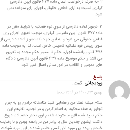
2 -به صرف درخواست اعمال ماده 477 قانون آیین دادرسی
کیفری نسبت به آرای قطعی حقوقی، اجرای رای متوقف نمی
شود.
3 -تجویز اعاده دادرسی از سوي قوه قضائیه با شرایط مقرر در
ماده 477 قانون آیین دادرسی کیفری، موجب تعویق اجرای رای
قطعی حقوقی می شود و به این جهت که تجویز اعاده دادرسی از
سوی رییس قوه قضائیه تاسیس خاص است، لذا به موجب ماده
478 قانون یادشده اجرای حکم تا صدور حکم مجدد به تعویق
می افتد و حکم موضوع ماده 437 قانون آیین دادرسی دادگاه
های عمومی و انقلاب در امور مدنی اعمال نمی شود.
پاسخ
وردیجانی
گفت:
بهمن 23, 1400 در 3:26 ب.ظ
سلام میشه لطفا من راهنمایی کنید متاسفانه برادرم رو به جرم
تجاوز به عنف محکوم به اعدام کردن و در تجدید نظرهم این
حکم تایید شده الان ما متوجه شدیم اون دختر خانم ادعا دروغ
داشت ایشون چندین سال با برادر من در رابطه بودن و با رضایت
خودش بوده این مورد الان کسی حاضر شده در این مورد شهادت