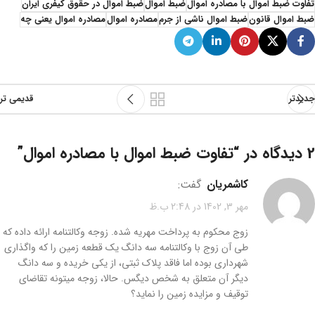
تفاوت ضبط اموال با مصادره اموال
ضبط اموال
ضبط اموال در حقوق کیفری ایران
ضبط اموال قانون
ضبط اموال ناشی از جرم
مصادره اموال
مصادره اموال یعنی چه
جدیدتر
قدیمی تر
2 دیدگاه در “
تفاوت ضبط اموال با مصادره اموال
”
کاشمریان
گفت:
مهر 3, 1402 در 2:48 ب.ظ
زوج محکوم به پرداخت مهریه شده. زوجه وکالتنامه ارائه داده که
طی آن زوج با وکالتنامه سه دانگ یک قطعه زمین را که واگذاری
شهرداری بوده اما فاقد پلاک ثبتی، از یکی خریده و سه دانگ
دیگر آن متعلق به شخص دیگس. حالا، زوجه میتونه تقاضای
توقیف و مزایده زمین را نماید؟