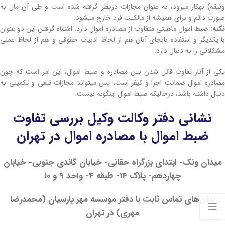
وثیقه) به­کار می­رود، به عنوان مجازات درنظر گرفته شده است و طی آن مال به
صورت دائم و برای همیشه از مالکیت فرد خارج می­شود.
نکته:
ضبط اموال ماهیتی متفاوت از مصادره اموال دارد. اشتباه گرفتن این دو عنوان
با یکدیگر و استفاده نابجای آنان هم از لحاظ ادبیات حقوقی و هم از لحاظ عملی
مشکلاتی را به دنبال دارد.
یکی از آثار تفاوت قائل شدن بین مصادره و ضبط اموال، این امر است که چون
مصادره اموال ضمانت اجرا و کیفر است، پس می­تواند مجازات تبعی و تکمیلی به
دنبال داشته باشد، درحالی­که ضبط اموال این­گونه نیست.
نشانی دفتر وکالت وکیل بررسی تفاوت
ضبط اموال با مصادره اموال در تهران
میدان ونک- ابتدای بزرگراه حقانی- خیابان گاندی جنوبی- خیابان
چهاردهم- پلاک 14- طبقه 4- واحد 9 و 10
تلفن‌های تماس ثابت با دفتر موسسه مهر پارسیان (محمدرضا
مهری) در تهران