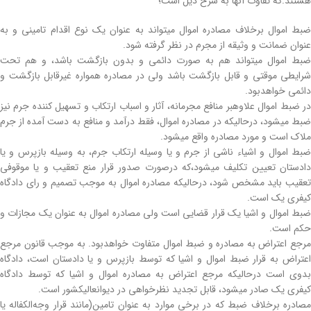
هستند.که تفاوت آن­ها به شرح ذیل است؛
ضبط اموال برخلاف مصادره اموال می­تواند به عنوان یک نوع اقدام تامینی و به
عنوان ضمانت و وثیقه از مجرم در نظر گرفته شود.
ضبط اموال می­تواند هم به صورت دائمی و بدون بازگشت باشد، و هم تحت
شرایطی موقتی و قابل بازگشت باشد ولی در مصادره همواره غیرقابل بازگشت و
دائمی خواهدبود.
در ضبط اموال علاوه­بر منافع مجرمانه، آثار و اسباب ارتکاب و تسهیل کننده جرم نیز
ضبط می­شود، درحالی­که در مصادره اموال، فقط درآمد و منافع به دست آمده از جرم
ملاک است و مورد مصادره واقع می­شود.
ضبط اموال و اشیاء ناشی از جرم و یا وسیله ارتکاب جرم، به وسیله بازپرس و یا
دادستان تعیین تکلیف می­شود،که درصورت صدور قرار منع تعقیب و یا موقوفی
تعقیب باید مشخص شود، درحالی­که مصادره اموال به موجب تصمیم و رای دادگاه
کیفری یک است.
ضبط اموال و اشیا یک قرار قضایی است ولی مصادره اموال به عنوان یک مجازات و
حکم است.
مرجع اعتراض به مصادره و ضبط اموال متفاوت خواهدبود. به موجب قانون مرجع
اعتراض به قرار ضبط اموال و اشیا که توسط بازپرس و یا دادستان است، دادگاه
بدوی است درحالی­که مرجع اعتراض به مصادره اموال و اشیا که توسط دادگاه
کیفری یک صادر می­شود، قابل تجدید نظرخواهی در دیوان­عالی­کشور است.
مصادره برخلاف ضبط که در برخی موارد به عنوان تامین(مانند قرار وجه‌الکفاله یا