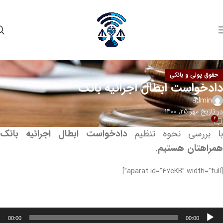
حقوق پولی و بانکی
دادخواست ابطال اجرائیه بانک
admin
در تاریخ مهر 25, 1400
6
ا بررسی نحوه تنظیم
دادخواست ابطال اجرائیه بانک
همراهتان هستیم.
[aparat id=”47eKB” width=”full”]
خش‌کننده
00:00
00:00