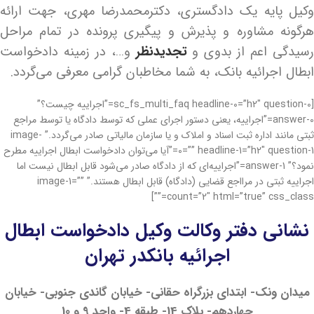
وکیل پایه یک دادگستری، دکترمحمدرضا مهری، جهت ارائه
هرگونه مشاوره و پذیرش و پیگیری پرونده در تمام مراحل
سیدگی اعم از بدوی و
تجدیدنظر
و…، در زمینه دادخواست
ابطال اجرائیه بانک، به شما مخاطبان گرامی معرفی می‌گردد.
[sc_fs_multi_faq headline-0=”h2″ question-0=”اجراییه چیست؟”
answer-0=”اجراییه، یعنی دستور اجرای عملی که توسط دادگاه یا توسط مراجع
ثبتی مانند اداره ثبت اسناد و املاک و یا سازمان مالیاتی صادر می‌گردد.” image-
0=”” headline-1=”h2″ question-1=”آیا می‌توان دادخواست ابطال اجراییه مطرح
نمود؟” answer-1=”اجراییه‌ای که از دادگاه صادر می‌شود قابل ابطال نیست اما
اجراییه ثبتی در مرااجع قضایی (دادگاه) قابل ابطال هستند.” image-1=””
count=”2″ html=”true” css_class=””]
نشانی دفتر وکالت وکیل دادخواست ابطال
اجرائیه بانکدر تهران
میدان ونک- ابتدای بزرگراه حقانی- خیابان گاندی جنوبی- خیابان
چهاردهم- پلاک 14- طبقه 4- واحد 9 و 10