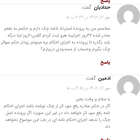
پاسخ
حدادیان
گفت:
مهر 17, 1402 در 2:22 ب.ظ
سلاممم من یه پرونده استرداد لاشه چک دارم و حکمم به نفعم
صادر شده 32روز اجراییه هرو ثبت کردم گفتن20روز اینا دیگه
باید بگذره تا پرونده به اجرای احکام بره میتونم زودتر حکم سواثر
چک بگیرم وحساب از مسدودی دربیارم؟
پاسخ
ادمین
گفت:
مهر 17, 1402 در 4:51 ب.ظ
با سلام و وقت بخیر
اگر در حکم صادره رفع سوء اثر از چک نوشته باشد اجرای احکام
نامه رفع سوء اثر خواهد داد در غیر این صورت اگر پرونده اصل
چک را ندهد اجرای احکام نامه ای در باب این موضوع نخواهد
داد.
پاسخ