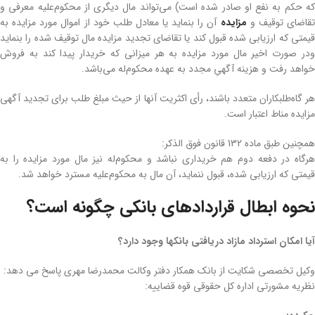
که حکم به نفع او صادر شده است) می‌تواند مال دیگری از محکوم‌علیه معرفی و
قاضای توقیف‌ و
مزایده
آن را بنماید یا معادل طلب خود از اموال مورد مزایده به
قیمتی که ارزیابی شده قبول کند یا تقاضای تجدید مزایده مال توقیف شده را بنماید
و‌در صورت اخیر مال مورد مزایده به هر میزانی که خریدار پیدا کند به فروش
خواهد رفت و هزینه آگهیِ مجدد به عهده محکوم‌له می‌باشد.
هر گاه‌طلبکاران متعدد باشند، رأی اکثریت آنها از حیث مبلغ طلب برای تجدید آگهی
مزایده مناط اعتبار است.
همچنین طبق ماده 132 قانون فوق الذکر:
هر‌گاه در دفعه دوم هم خریداری نباشد و محکوم‌له نیز مال مورد مزایده را به
قیمتی که ارزیابی شده، قبول ننماید، آن مال به محکوم‌علیه‌ مسترد خواهد شد.
نحوه ابطال قراردادهای بانکی چگونه است؟
آیا امکان استرداد مازاد دریافتی بانکها وجود دارد؟
وکیل تخصصی شکایت از بانک همکار دفتر وکالت محمدرضا مهری پاسخ می دهد:
نظریه مشورتی اداره کل حقوقی قوه قضاییه: