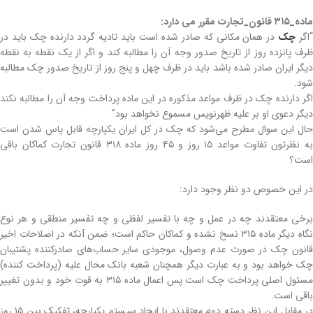
ماده_۳۱۵ قانون_تجارت مقرر می دارد:
اگر
چک
در همان مکانی که صادر شده است باید تادیه گردد دارنده چک باید در
ظرف پانزده روز از تاریخ صدور وجه آن را مطالبه کند و‌ اگر از یک نقطه به نقطه
دیگر ایران صادر شده باشد باید در ظرف چهل و پنج روز از تاریخ صدور چک مطالبه
شود.
اگر دارنده چک در ظرف مواعد مذکوره در این ماده پرداخت وجه آن را مطالبه نکند
دیگر دعوی او بر علیه ظهرنویس مسموع نخواهد بود”
حال این سوال مطرح می‌شود که چک در کل ایران یکپارچه قابل پاس شدن است
به نظرتون تفاوت مواعد ۱۵ روز و ۴۵ روز ماده ۳۱۸ قانون تجارت کماکان باقی
است؟
در این خصوص دو نظر وجود دارد:
برخی معتقدند چه در عمل و چه با تفسیر لفظی و چه تفسیر منطقی و هر نوع
نگاه دیگر ماده ۳۱۵ نسخ نشده و کماکان حاکم است؛ ضمن آنکه در اصلاحات اخیر
قانون چک در صورت عدم وصول، موجودی سایر حساب‌های صادرکننده پشتیبان
چک خواهد بود و به عبارت دیگر همچنان شعبه بانک محال علیه (پرداخت کننده)
مسئول اصلی پرداخت چک است پس اعمال ماده ۳۱۵ به قوت خود و بدون تغییر
باقی است.
در مقابل این نظر دسته دوم معتقدند با ایجاد سیستم یکپارچه، تفکیک بین ۱۵ روز