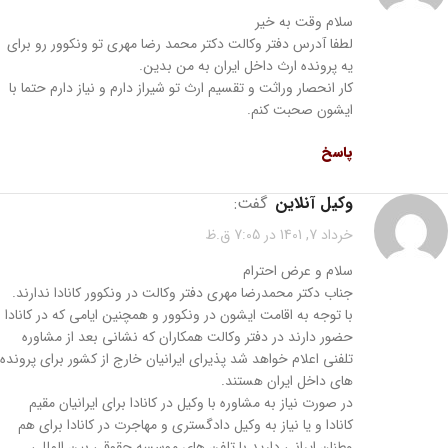
سلام وقت به خیر
لطفا آدرس دفتر وکالت دکتر محمد رضا مهری تو ونکوور رو برای
یه پرونده ارث داخل ایران به من بدین.
کار انحصار وراثت و تقسیم ارث تو شیراز دارم و نیاز دارم حتما با
ایشون صحبت کنم.
پاسخ
وکیل آنلاین
گفت:
خرداد 7, 1401 در 7:05 ق.ظ
سلام و عرض احترام
جناب دکتر محمدرضا مهری دفتر وکالت در ونکوور کانادا ندارند.
با توجه به اقامت ایشون در ونکوور و همچنین ایامی که در کانادا
حضور دارند در دفتر وکالت همکاران که نشانی بعد از مشاوره
تلفنی اعلام خواهد شد پذیرای ایرانیان خارج از کشور برای پرونده
های داخل ایران هستند.
در صورت نیاز به مشاوره با وکیل در کانادا برای ایرانیان مقیم
کانادا و یا نیاز به وکیل دادگستری و مهاجرت در کانادا برای هم
وطنان ایرانی دارید با تلفن های موسسه حقوقی بین المللی