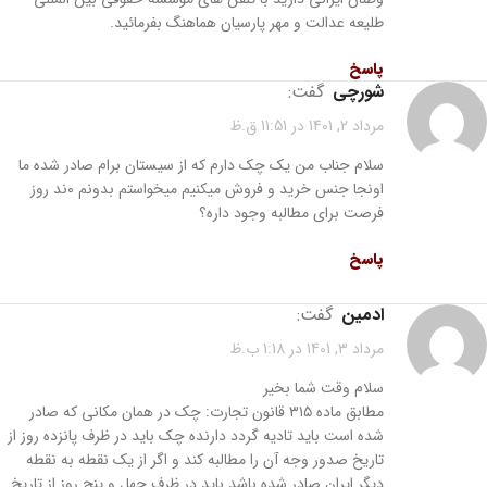
طلیعه عدالت و مهر پارسیان هماهنگ بفرمائید.
پاسخ
شورچی
گفت:
مرداد 2, 1401 در 11:51 ق.ظ
سلام جناب من یک چک دارم که از سیستان برام صادر شده ما
اونجا جنس خرید و فروش میکنیم میخواستم بدونم ۰ند روز
فرصت برای مطالبه وجود داره؟
پاسخ
ادمین
گفت:
مرداد 3, 1401 در 1:18 ب.ظ
سلام وقت شما بخیر
مطابق ماده ۳۱۵ قانون تجارت: چک در همان مکانی که صادر
شده است باید تادیه گردد دارنده چک باید در ظرف پانزده روز از
تاریخ صدور وجه آن را مطالبه کند و اگر از یک نقطه به نقطه
دیگر ایران صادر شده باشد باید در ظرف چهل و پنج روز از تاریخ