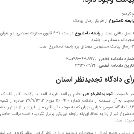
چکیده:
رابطه نامشروع
از طریق ارسال پیامک
-عمل منافی عفت و
رابطه نامشروع
در ماده 637 قانون مجازات اسلامی، دو عنوان
مجرمانه مستقل می باشند.
2-ارسال پیامک مستهجن مصداق بزه رابطه نامشروع است.
شماره دادنامه قطعی
: 9309970—200299
تاریخ دادنامه قطعی:
1393/03/24
رأی
دادگاه تجدیدنظر استان
ر خصوص
تجدیدنظرخواهی
خانم ن.الف. فرزند الف. با وکالت آقای الف.ک.
نسبت به آن قسمت از دادنامه شماره 920–116 مورخ 27/9/1392 صادره از شعبه
1084 دادگاه عمومی جزایی تهران که به موجب آن آقای م.ل. فرزند ر. از اتهام رابطه
نامشروع غیر از زنا به لحاظ این‌که رابطه فیزیکی برقرار نگردیده است برائت حاصل
نموده است.
با بررسی جمیع اوراق و محتویات پرونده و با در نظر گرفتن مفاد لایحه اعتراضه