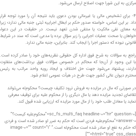
مرکزی به این شورا جهت اصلاح ارسال می‌شود.
4- برای تشخیص مالی یا غیرمالی بودن دعوی باید نتیجه آن را مورد توجه قرار
داد. بر این اساس، خواسته صدور حکم بر ابطال اجراییه ثبتی جنبه مالی ندارد؛ زیرا
به معنای نفی مالکیت یا منتفی شدن تعهد نیست. در حقیقت در این دعوا،
خواهان یا صحت عملیات اجرایی را زیر سؤال برده یا مدعی است که سند در شرایط
قانونی نبوده که دستور اجرا را ایجاب کند. بنابراین، جنبه مالی ندارد.
راجع به سؤالات به شرح فوق اداره کل حقوقی نظریه‌های خود را صادر کرده است.
با این وجود از آن‌جا که محاکم در خصوص سؤالات فوق برداشت‌های متفاوت
دارند، پیشنهاد می‌شود جهت حل اختلاف و ایجاد رویه واحد مراتب به رئیس
محترم دیوان عالی کشور جهت طرح در هیأت عمومی اعلام شود.
در صورتی که مال در مزایده به فروش نرود تکلیف چیست؟ محکوم‌له می‌تواند
تقاضای تجدید مزایده دهد یا مال دیگری را از محکوم علیه برای توقیف معرفی
نماید یا معادل طلب خود را از مال مورد مزایده که ارزیابی شده قبول کند.
[sc_fs_multi_faq headline-0=”h2″ question-0=”محکوم‌علیه کیست؟”
answer-0=”محکوم‌علیه فردی است که حکم به ضرر او صادر شده است و فردی
که حکم به نفع او صادر شده است محکوم‌له است.” image-0=”” count=”1″
html=”true” css_class=””]