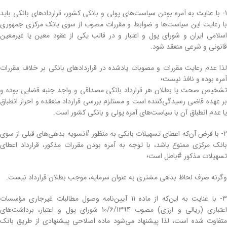
1- با عنایت به آمره بودن سیاست‌های پولی و بانکی کشور، قراردادهای بانکی باید
با رعایت این سیاست‌ها و ضوابط و مقررات مصوب از سوی بانک مرکزی جمهوری
اسلامی ایران و شورای پول و اعتبار و در قالب یکی از عقود معین یا غیرمعین
قانونی و شرعی منعقد شود.
لذا عدم رعایت مقررات و مصوبات یادشده در قرارداد‌های بانکی بر خلاف مقررات
آمره بوده و نافذ نیست؛
تشخیص صحت یا بطلان هر قرارداد بانکی مصداقی و واجد جنبه قضایی بوده و
بر عهده قاضی رسیدگی‌کننده است و مستلزم بررسی قرارداد منعقده و احراز انطباق
یا عدم انطباق آن با سیاست‌های آمره پولی و بانکی کشور است.
2- با فرض آن‌که اعطای تسهیلات بانکی به منظور #تسویه بدهی‌های قبلی از سوی
بانک مرکزی ممنوع باشد، با توجه به آمره بودن مقررات مذکور، قرارداد اعطای
تسهیلات مذکور #باطل است؛
وگرنه صرف لحاظ بدهی مشتری به عنوان سرمایه، موجب بطلان قرارداد نیست.
3- با عنایت به این‌که از ماده 11 آیین‌‌نامه وصول مطالبات غیرجاری مؤسسات
اعتباری (ریالی و ارزی) مصوب 10/6/1394 شورای پول و اعتبار، برداشت‌های
متفاوت شده است، لذا پیشنهاد می‌شود ماده اصلاحی پیشنهادی از طریق بانک