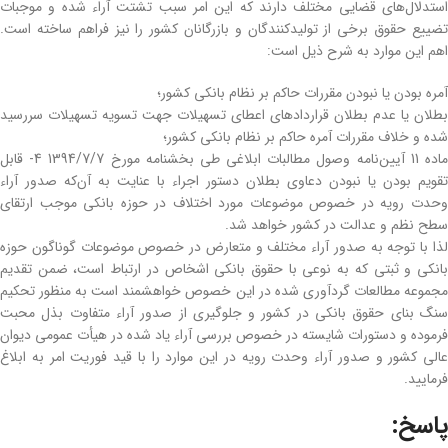
استدلال‌های قضایی مختلف دارند که این امر سبب تشتت آراء شده و موجبات
تضییع حقوق برخی از تولیدکنندگان و بازرگانان کشور را نیز فراهم ساخته است.
اهم این موارد به شرح ذیل است:
آمره بودن یا نبودن مقررات حاکم بر نظام بانکی کشور؛
بطلان یا عدم بطلان قراردادهای اعطای تسهیلات جهت تسویه تسهیلات سررسید
شده و خلاف مقررات آمره حاکم بر نظام بانکی کشور؛
ماده 11 آیین‌نامه وصول مطالبات ابلاغی طی بخشنامه مورخ 1394/7/7 4- قابل
تقویم بودن یا نبودن دعاوی بطلان دستور اجراء با عنایت به آن‌که صدور آراء
وحدت رویه در خصوص موضوعات مورد اختلاف در حوزه بانکی موجب ارتقای
سطح نظم و عدالت در کشور خواهد شد.
لذا با توجه به صدور آراء مختلف و متعارض در خصوص موضوعات گوناگون حوزه
بانکی و ثبتی که به نوعی با حقوق بانکی اشخاص در ارتباط است، ضمن تقدیم
مجموعه مطالعات گردآوری شده در این خصوص خواهشمند است به منظور تحکیم
سنگ بنای حقوق بانکی در کشور و جلوگیری از صدور آراء متفاوت بذل محبت
فرموده و دستورات شایسته در خصوص بررسی آراء یاد شده در هیأت عمومی دیوان
عالی کشور و صدور آراء وحدت رویه در این موارد را با قید فوریت امر به ابلاغ
فرمایید.
پاسخ: