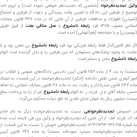
کیل تجدیدنظرخواه
(شخصی که تجدیدنظر خواهی نموده است) و لزوم اخذ
توضیح از طرفین این دادگاه با تعیین وقت رسیدگی و دعوت از طرفین و استماع
(شنیدن) اظهارات و مدافعات طرفین از آن جایی که در ماده 637 قانون مجازات
سلامی مصوب 1375 قید
رابطه نامشروع
یا
عمل منافی عفت
از قبیل تقبیل
(بوسیدن) و یا مضاجعه (هم‌آغوشی) آمده است.
اگر نظر قانون‌گذار فقط رابطه فیزیکی بود قید
رابطه نامشروع
بی معنی بود و با
عنایت به وجود پیامک‌های مستهجن که بین طرفین رد و بدل گردیده است اتهام
رابطه نامشروع
محرز و مسلم است.
مستنداً به بند 4 از ماده 257 قانون آیین دادرسی دادگاه‌های عمومی و انقلاب در
امور کیفری ضمن نقض دادنامه (حکم) تجدیدنظرخواسته در این قسمت به استناد
ماده 637 قانون صدرالذکر و رعایت بند ث ماده 38 قانون مجازات اسلامی به لحاظ
سن سابقه آقای م.ل. فرزند ر. به اتهام
رابطه نامشروع
غیر از زنا به پرداخت مبلغ
بیست میلیون ریال به عنوان جزای نقدی به نفع دولت محکوم می‌گردد.
ر خصوص
تجدیدنظرخواهی
نسبت به تجدیدنظرخوانده دیگر به نام خانم
ف.ک. فرزند الف. از آن جایی که تجدیدنظرخواه و وکیل وی طی لایحه ثبت شده
به شماره 215-931-12/3/1393 تجدیدنظرخواهی خویش را نسبت به این قسمت از
دادنامه تجدیدنظرخواسته مسترد نموده‌اند مستنداً به ماده 247 قانون آیین