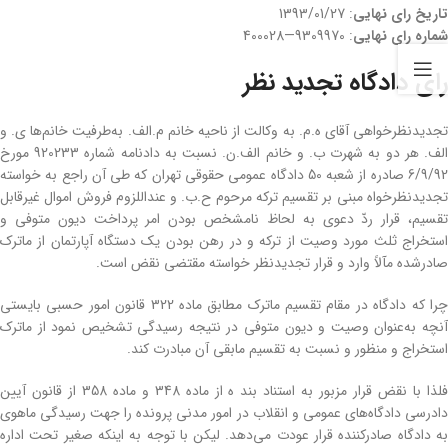
تاریخ رای نهایی
: 1393/01/27
شماره رای نهایی
: 9309970—400028
رای دادگاه تجدید نظر
تجدیدنظرخواهی آقای ه.م. به وکالت از ناحیه خانم م.الف. به‌طرفیت خانم‌ها ی. و
الف. هر دو به شهرت ب. و خانم الف.ن. نسبت به دادنامه شماره 920233 مورخ
6/9/92 صادره از شعبه 50 دادگاه عمومی حقوقی تهران که طی آن راجع به خواسته
تجدیدنظرخواه مبنی بر تقسیم ترکه مرحوم ح.ب. و عنداللزوم فروش اموال غیرقابل
تقسیم، قرار ردّ دعوی به لحاظ نامشخص بودن امر پرداخت دیون متوفی و
استخراج ثلث مورد وصیت از ترکه و در رهن بودن یک دستگاه آپارتمان از ماترک
صادرشده مآلاً وارد و قرار تجدیدنظر خواسته مقتضی نقض است.
چرا که دادگاه در مقام تقسیم ماترک مطابق ماده 322 قانون امور حسبی بایستی
آنچه به‌عنوان وصیت و دیون متوفی در نتیجه رسیدگی تشخیص نمود از ماترک
استخراج و منظور و نسبت به تقسیم مابقی آن مبادرت کند.
فلذا با نقض قرار مزبور به استناد بند ه از ماده 348 و ماده 358 از قانون آیین
دادرسی دادگاه‌های عمومی و انقلاب در امور مدنی پرونده را جهت رسیدگی ماهوی
به دادگاه صادرکننده قرار عودت می‌دهد. لیکن با توجه به اینکه صغیر تحت اداره