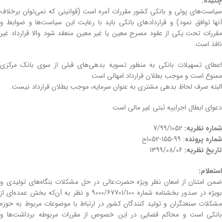
چکیده:
سیاست‌های پولی و بانکی کشور مقررات آمره است (قوانینی که نمی‌توان برخلاف
آنها توافق نمود) و قراردادهای بانکی باید با رعایت این سیاست‌ها و ضوابط و
مقررات تحت یکی از عقود مصرح معین یا غیر معین منعقد شود والا قرارداد غیر
نافذ است.
اعطای تسهیلات بانکی به منظور تسویه بدهی‌های قبلی از سوی بانک مرکزی
ممنوع است و موجب بطلان قرارداد امهالی است
البته صرف لحاظ بدهی مشتری به عنوان سرمایه، موجب بطلان قرارداد نیست.
دعوای ابطال اجراییه ثبتی غیر مالی است
شماره نظریه:
7/99/1052
شماره پرونده
: 99-155-1052ح
تاریخ نظریه:
1399/08/06
استعلام:
ضمن امتنان از امعان نظر ویژه حضرت‌عالی در حل مشکلات بنگاه‌های تولیدی و
بویژه در صدور بخشنامه شماره 9000/67701/100 و نظر به آن‌که بخش عمده‌ای از
مشکلات صنعتگران و تولید کنندگان کشور در ارتباط با موضوعات مربوط به حوزه
بانکی است و محاکم قضایی در این خصوص از مقررات مربوطه برداشت‌ها و