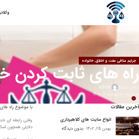
وکلا
در
,
جرایم منافی عفت و اخلاق
خانواده
راه های ثابت کردن خ
ارسال توسط
admin
در تاریخ اردیبهشت 7, 1400
0
آخرین مقالات
با موضوع راه های
انواع سایت های کلاهبرداری
وقتی رابطه ای خدش
دلایلی همچون اسک
بهمن 25, 1402
بدون دیدگاه