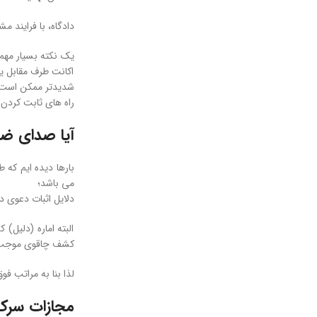
دادگاه، با فرایند
یک نکته بسیار مهم 
اکانت طرف مقابل یا
شدیدتر ممکن است ای
راه های ثابت کردن
آیا صدای ضبط
بارها دیده ایم که 
می باشد؛
دلایل اثبات دعوی د
البته اماره (دلیل
کشف چاقوی موجب ا
لذا بنا به مراتب ف
مجازات سرک 