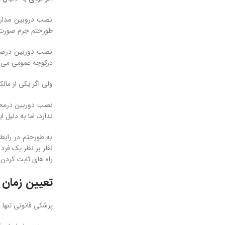
نصب دروبین مداربس
طورحتم جرم صورت گ
نصب دوربین درصورت
درکوچه عمومی می 
ولی اگر یکی از مال
نصب دوربین درمحل 
ندارد، اما به دلیل
به طورحتم در رابط
نظر بر نظر یک فرد
راه های ثابت کردن
تعیین زمان 
پزشکی قانونی تنها 3 روز پس از رابطه جنسی میتواند هویت مرد ( متجاوز ) را تعیین کند، حال رابطه چه با زور باشد و چه با رضایت