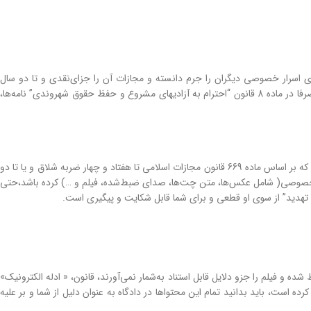
 افشای اطلاعات‌ِ خصوصی، جرم است. قانون‌مجازات‌ اسلامی، صراحتاً در ماده 745 افشای اسرار خصوصی دیگران را جرم دانسته و مجازات آن را جزای‌‌نقدی و تا دو سال
حبس درنظر گرفته است. البته اسرار خصوصی در قانون ایران به صورت مشخص تعریف نشده‌اند و صرفا در ماده 8 قانون “احترام به آزادیهای مشروع و حفظ حقوق شهروندی” نامه‌ها،
خواه تهدیدکننده به این واسطه، تقاضای مال به قصد اخاذی کرده و یا نکرده باشد. جرم مستقلی است که بر اساس ماده 669 قانون‌ مجازات ‌اسلامی تا هفتاد و چهار ضربه ‌شلاق و یا تا دو
ات خصوصی( شامل عکس‌ها، متن چت‌ها، صدای ضبط‌شده، فیلم و …) کرده باشد،حتی
” تهدید” از سوی او قطعی و برای شما قابل شکایت و پیگیری است.
 و فیلم را جزو دلایل قابل استناد به‌شمار نمی‌آورند، قانون، « ادله الکترونیک»
کرده است، باید بدانید تمام این محتواها در دادگاه به عنوان دلیل از شما و بر علیه