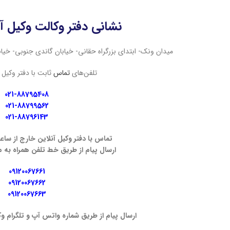
ای ثابت کردن خیانت همسر راه های ثابت کردن خیانت همسر
نشانی دفتر وکالت وکیل آن
میدان ونک- ابتدای بزرگراه حقانی- خیابان گاندی جنوبی- خیابان چهاردهم- پلا
تلفن‌های
تماس
ثابت با دفتر وکیل آ
021-88795408
021-88799562
021-88796143
تماس با دفتر وکیل آنلاین خارج از ساع
ارسال پیام از طریق خط تلفن همراه به 
09120067661
09120067662
09120067663
ارسال پیام از طریق شماره واتس آپ و تلگرام و