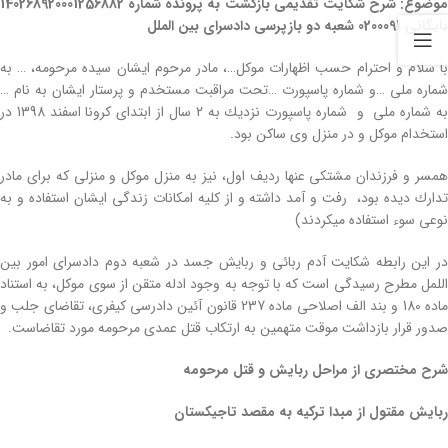
موضوع: شرح شكایت تقدیمی بازگشت به پرونده شماره 140268920001256882
بایگانی 0200091 شعبه دو بازپرسی دادسرای بین الملل
با سلام و احترام حسب اظهارات موكل…، مادر مرحوم ایشان سیده مرحومه، … به
شماره ملی …و شماره پاسپورت …تحت مراقبت مستخدم و پرستار ایشان به نام …
به شماره ملی و شماره پاسپورت نزدیك به 2 سال از ابتدای كرونا اسفند 1398 در
استخدام موكل و در منزل وی ساكن بود.
همسر و فرزندان مشتكی عنها ردیف اول، نیز به منزل موكل و منزلی كه برای مادر
تدارك دیده بود، رفت و آمد داشته و از كلیه امكانات زندگی ایشان استفاده و به
نوعی سوء استفاده میكردند)
در این رابطه شكایت آدم ربائی و ربایش جسد در شعبه دوم دادسرای امور بین
اللمل مطرح رسیدگی است كه با توجه به وجود ادله متقن از سوی موكل، به استناد
ماده 180 و بند الف اصلاحی ماده 237 قانون آئین دادرسی كیفری، تقاضای جلب و
صدور قرار بازداشت موقت متهمین به ارتكاب قتل عمدی مرحومه مورد تقاضاست.
شرح مختصری از مراحل ربایش و قتل مرحومه
ربایش مقتول از مبدا تركیه به مقصد تاجیكستان