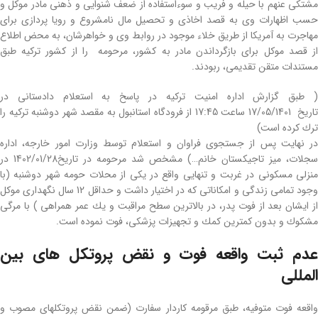
مشتكی عنهم با حیله و فریب و سوءاستفاده از ضعف شنوایی و ذهنی مادر موكل و
حسب اظهارات وی به قصد اخاذی و تحصیل مال نامشروع و رویا پردازی برای
مهاجرت به آمریكا از طریق خلاء موجود در روابط وی و خواهرشان، به محض اطلاع
از قصد موكل برای بازگرداندن مادر به كشور، مرحومه را از كشور تركیه طبق
مستندات متقن تقدیمی، ربودند.
( طبق گزارش اداره امنیت تركیه در پاسخ به استعلام دادستانی در
تاریخ 17/05/1401 ساعت 17:45 از فرودگاه استانبول به مقصد شهر دوشنبه تركیه را
ترك كرده است)
در نهایت پس از جستجوی فراوان و استعلام توسط وزارت امور خارجه، اداره
سجلات، میز تاجیكستان خانم…) مشخص شد مرحومه در تاریخ1402/01/28 در
منزلی مسكونی در غربت و تنهایی واقع در یكی از محلات حومه شهر دوشنبه (با
وجود تمامی زندگی و امكاناتی كه در اختیار داشت و حداقل 12 سال نگهداری موكل
از ایشان بعد از فوت پدر، در بالاترین سطح مراقبت و یك عمر همراهی ) با مرگی
مشكوك و بدون كمترین كمك و تجهیزات پزشكی، فوت نموده است.
عدم ثبت واقعه فوت و نقض پروتكل های بین
المللی
واقعه فوت متوفیه، طبق مرقومه كاردار سفارت (ضمن نقض پروتكلهای مصوب و