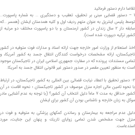
تقاضا دارم دستور فرمائید
1 – دستور قضایی مبنی بر تحقیق، تعقیب و دستگیری … به شماره پاسپورت…
توسط پلیس اینترپل به عنوان متهم ردیف اول و كلیه همدستان ایشان (همسر …كه
سابقه دار 2 سال زندان در كشور ارمنستان و با دو پاسپورت مختلف دو مرتبه از
كشور تركیه دیپورت شده است).
اخذ استعلام از وزارت امور خارجه جهت ارائه اسناد و مدارك فوت متوفیه در كشور
تاجیكستان، ارائه مشخصات درخواست كنندگان انتقال جسد به كشور آمریكا، و
تمامی مستندات پرونده كه در سفارت جمهوری اسلامی ایران در تاجیكستان موجود
است به منظور تعیین مقصر در صدور دستور غیر قانونی انتقال جسد به آمریكا.
2- دستور تحقیق با اعطاء نیابت قضائی بین المللی به كشور تاجیكستان، در ارتباط
با نحوه تامین مالی اجاره منزل موصوف در كشور تاجیكستان ؛ نحوه اقامت در آن
كشور حداقل به مدت 7 ماه! دلیل انتخاب آن كشور؟ (با توجه به عدم آشنایی مادر
موكل به زبان خارجه و ناشناس بودن آن كشور برای ایشان
دلیل عدم مراجعه به بیمارستان و رساندن كمكهای پزشكی به متوفیه و فوت در
منزل جهت مشخص شدن تمامی زوایای تاریك و پنهان این جنایت، مورد
استدعاست.