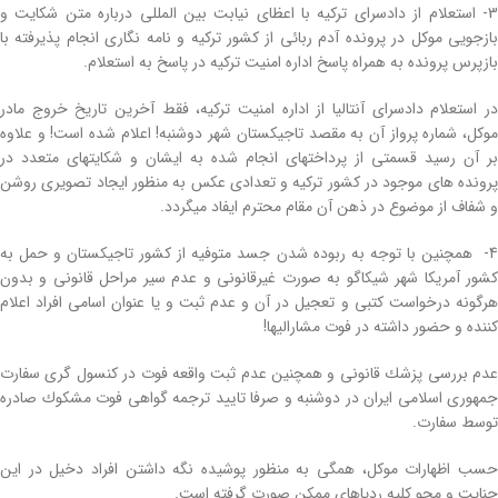
3- استعلام از دادسرای تركیه با اعظای نیابت بین المللی درباره متن شكایت و
بازجویی موكل در پرونده آدم ربائی از كشور تركیه و نامه نگاری انجام پذیرفته با
بازپرس پرونده به همراه پاسخ اداره امنیت تركیه در پاسخ به استعلام.
در استعلام دادسرای آنتالیا از اداره امنیت تركیه، فقط آخرین تاریخ خروج مادر
موكل، شماره پرواز آن به مقصد تاجیكستان شهر دوشنبه! اعلام شده است! و علاوه
بر آن رسید قسمتی از پرداختهای انجام شده به ایشان و شكایتهای متعدد در
پرونده های موجود در كشور تركیه و تعدادی عكس به منظور ایجاد تصویری روشن
و شفاف از موضوع در ذهن آن مقام محترم ایفاد میگردد.
4- همچنین با توجه به ربوده شدن جسد متوفیه از كشور تاجیكستان و حمل به
كشور آمریكا شهر شیكاگو به صورت غیرقانونی و عدم سیر مراحل قانونی و بدون
هرگونه درخواست كتبی و تعجیل در آن و عدم ثبت و یا عنوان اسامی افراد اعلام
كننده و حضور داشته در فوت مشارالیها!
عدم بررسی پزشك قانونی و همچنین عدم ثبت واقعه فوت در كنسول گری سفارت
جمهوری اسلامی ایران در دوشنبه و صرفا تایید ترجمه گواهی فوت مشكوك صادره
توسط سفارت.
حسب اظهارات موكل، همگی به منظور پوشیده نگه داشتن افراد دخیل در این
جنایت و محو كلیه ردپاهای ممكن صورت گرفته است.