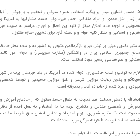
5- دستور قضایی مبنی بر پیگرد اشخاص همراه متوفی و تحقیق و بازجوئی از آنها
در زمان قتل عمدی و افراد متقاضی حمل غیرقانونی جسد مشارالیها به آمریكا و
همچنین با توجه عدم اطلاع موكل از كلیه این اعمال و اجرای مراسم به صورت غیر
شرعی و اسلامی و انتظار كلیه اقوام و وابسته گان برای تشییع جنازه مقتول.
دستور قضایی مبنی بر نبش قبر و بازگرداندن متوفی به كشور به واسطه دفتر حافظ
منافع جمهوری اسلامی ایران در واشنگتن (سفارت سوییس) و انجام امور كالبد
شكافی و سم شناسی رسمی مورد استدعا است.
لازم به توضیح است خاكسپاری انجام شده در آمریكا، در یك قبرستان پرت در شهر
شیكاگو و بدون رعایت موازین شرعی و طبق موازین مسیحی و توسط شخصی
یهودی و طرد شده از خانواده انجام پذیرفته است.
انشاالله با دستور مساعد شما نسبت به انتقال جسد مقتول كه از خادمان آموزش و
پرورش و شخصی متدین و متشرع بوده بنا به استعلام به عمل آمده از دفتر
حضرت آیت الله مكارم شیرازی، لزوم استرداد و تدفین ایشان طبق شرایط مذهب
شیعه، به قید فوریت با هزینه موكل مورد استدعاست..
منوط به نظر و امر عالیست با احترام مجدد