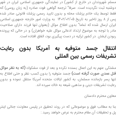
مسلم شهروندان در خارج از كشور) در نمایندگی جمهوری اسلامی ایران در شهر
دوشنبه ثبت نگردیده است. صرفا” ترجمه گواهی فوت صادره (به زبان روسی) كه
فقط توسط یك خانم پزشك محله و بدون تایید رسمی پزشك قانونی صادر شده
پس از 8 روز تاخیر به تاریخ 1402/02/05 به وزارت امور خارجه جمهوری اسلامی
ایران ارسال شده كه تماما” بدون اطلاع موكل (بعنوان تنها فرزند دارای صلاحیت
مادر با توجه به موضوع ارتداد ادعائی موكل علیه خواهران) و در حالی كه پرونده
ربودن ایشان در كشور تركیه در دست پیگیری بود، اتفاق افتاده است.
انتقال جسد متوفیه به آمریكا بدون رعایت
تشریفات رسمی بین المللی
شتكی عنهم به این اعمال بسنده نكرده و بعد از فوت مشكوك
(
كه به نظر موكل
قتل عمدی صورت گرفته است)
جسد متوفیه را بدون كسب نظر و حتی اطلاع به
تنها پسر بازمانده مسلمان، به كشور ایالات متحده آمریكا منتقل نموده و بدون
رعایت تشریفات دینی و مذهبی شیعه به خاك سپرده اند.
معاون محترم دادستان
بنا به مطالب فوق و موضوعاتی كه در روند تحقیق در پلیس معاونت جنائی اینتر
پل و تحقیقات آن مقام محترم به عرض خواهد رسید.: