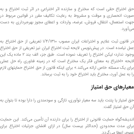
حق اختراع حقی است که مخترع و سازنده اثر اختراعی در اثر ثبت اختراع و به
صورت انحصاری و موقت و مشروط به رعایت تکالیف مقرر در قوانین مربوط در
جهت استعمال، انتقال، فروش، عرضه، واردات و اعطای مجوز بهره‌برداری به دست
می‌آورد.
در قانون ثبت علایم و اختراعات ایران مصوب ۱/۴/۱۳۱۰ تعریفی از حق اختراع به
عمل نیامده ‌است. در پیش‌نویس لایحه ثبت اختراع ایران نیز تعریفی از حق اختراع
وجود ندارد؛ لیکن اختراع را تعریف نموده ‌است. طبق جزء الف بند ۲ ماده یک این
لایحه «اختراع به معنای فکر یک مخترع است که در زمینه فناوری راه حل عملی
برای یک مسئله خاص ارائه می‌کند.» برای اینکه قانون از حق اختراع حمایتهای لازم
را به عمل آورد، مخترع باید اختراع خود را به ثبت برساند.
معیارهای حق امتیاز
حق امتیاز یا پتنت باید سه معیار نوآوری، تازگی و سودمندی را دارا بوده تا بتوان به
آن حق امتیاز گفت.
اندیشه‌گواه حمایت قانونی از اختراع را برای دارنده آن تأمین می‌کند. این حمایت
برای مدت محدودی (حداکثر بیست سال) در ازای افشای جزئیات اختراع برای
عموم، اعطا می‌گردد.