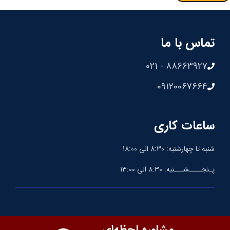
تماس با ما
88663927 - 021
09120067664
ساعات کاری
شنبه تا چهارشنبه: 8:30 الی 18:00
پـنجــــشـــنبه: 8:30 الی 13:00
مشاوره لحظه‌ای