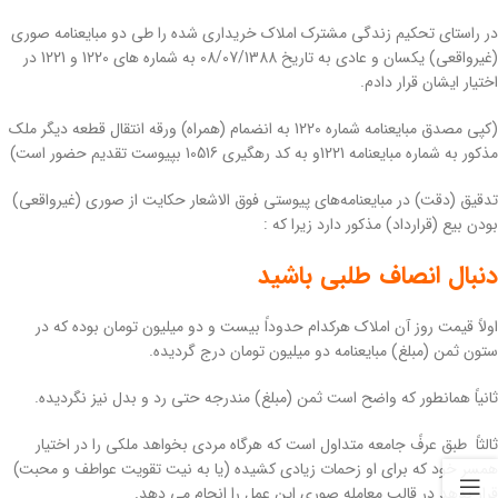
در راستای تحکیم زندگی مشترک املاک خریداری شده را طی دو مبایعنامه صوری
(غیرواقعی) یکسان و عادی به تاریخ 08/07/1388 به شماره های 1220 و 1221 در
اختیار ایشان قرار دادم.
(کپی مصدق مبایعنامه شماره 1220 به انضمام (همراه) ورقه انتقال قطعه دیگر ملک
مذکور به شماره مبایعنامه 1221و به کد رهگیری 10516 بپیوست تقدیم حضور است)
تدقیق (دقت) در مبایعنامه‌های پیوستی فوق الاشعار حکایت از صوری (غیرواقعی)
بودن بیع (قرارداد) مذکور دارد زیرا که :
دنبال انصاف طلبی باشید
اولاً قیمت روز آن املاک هرکدام حدوداً بیست و دو میلیون تومان بوده که در
ستون ثمن (مبلغ) مبایعنامه دو میلیون تومان درج گردیده.
ثانیاً همانطور که واضح است ثمن (مبلغ) مندرجه حتی رد و بدل نیز نگردیده.
ثالثاً طبق عرفً جامعه متداول است که هرگاه مردى بخواهد ملکی را در اختیار
همسر خود که براى او زحمات زيادى کشيده (یا به نیت تقویت عواطف و محبت)
قرار بدهد در قالب معامله صورى اين عمل را انجام می دهد.