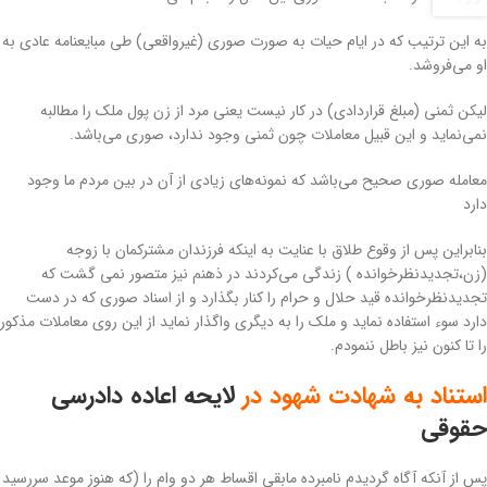
به اين ترتيب که در ايام حيات به صورت صوری (غیرواقعی) طی مبایعنامه عادی به
او مى‌فروشد.
ليکن ثمنى (مبلغ قراردادی) در کار نيست يعنى مرد از زن پول ملک را مطالبه
نمى‌نمايد و اين قبیل معاملات چون ثمنى وجود ندارد، صورى مى‌باشد.
معامله صورى صحيح مى‌باشد که نمونه‌هاى زيادى از آن در بين مردم ما وجود
دارد
بنابراین پس از وقوع طلاق با عنایت به اینکه فرزندان مشترکمان با زوجه
(زن،تجدیدنظرخوانده ) زندگی می‌کردند در ذهنم نیز متصور نمی گشت که
تجدیدنظرخوانده قید حلال و حرام را کنار بگذارد و از اسناد صوری که در دست
دارد سوء استفاده نماید و ملک را به دیگری واگذار نماید از این روی معاملات مذکور
را تا کنون نیز باطل ننمودم.
استناد به شهادت شهود در
لایحه اعاده دادرسی
حقوقی
پس از آنکه آگاه گردیدم نامبرده مابقی اقساط هر دو وام را (که هنوز موعد سررسید