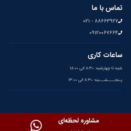
تماس با ما
88663927 - 021
09120067664
ساعات کاری
شنبه تا چهارشنبه: 8:30 الی 18:00
پـنجــــشـــنبه: 8:30 الی 13:00
مشاوره لحظه‌ای