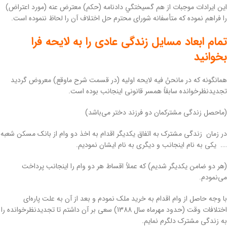
این ایرادات موجبات از هم گسيختگي دادنامه (حکم) معترض عنه (مورد اعتراض)
را فراهم نموده که متأسفانه شورای محترم حل اختلاف آن را لحاظ ننموده است.
تمام ابعاد مسایل زندگی عادی را به لایحه فرا
بخوانید
همانگونه که در مانحنُ فیه لایحه اولیه (در قسمت شرح ماوقع) معروض گردید
تجدیدنظرخوانده سابقاً همسر قانونی اینجانب بوده است.
(ماحصل زندگی مشترکمان دو فرزند دختر می‌باشد)
در زمان زندگی مشترک به اتفاق یکدیگر اقدام به اخذ دو وام از بانک مسکن شعبه
…. یکی به نام اینجانب و دیگری به نام ایشان نمودیم.
(هر دو ضامن یکدیگر شدیم) که عملاً اقساط هر دو وام را اینجانب پرداخت
می‌نمودم.
با وجه حاصل از وام اقدام به خرید ملک نمودم و بعد از آن به علت پاره‌ای
اختلافات وقت (حدود مهرماه سال 1388) سعی بر آن داشتم تا تجدیدنظرخوانده را
به زندگی مشترک دلگرم نمایم.