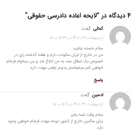
4 دیدگاه در “
لایحه اعاده دادرسی حقوقی
”
کمالی
گفت:
اردیبهشت 28, 1401 در 5:32 ب.ظ
سلام خسته نباشید
من در خارج از ایران سکونت دارم و هفته گذشته رای در
خصوص یک ابطال سند به من ابلاغ شد و من میخوام فرجام
خواهی کنم میخواستم بدونم چقدر مهلت داره
پاسخ
ادمین
گفت:
اردیبهشت 31, 1401 در 5:11 ب.ظ
سلام وقت شما بخیر
برای ساکنین خارج از کشور دوماه مهلت فرجام خواهی وجود
دارد.