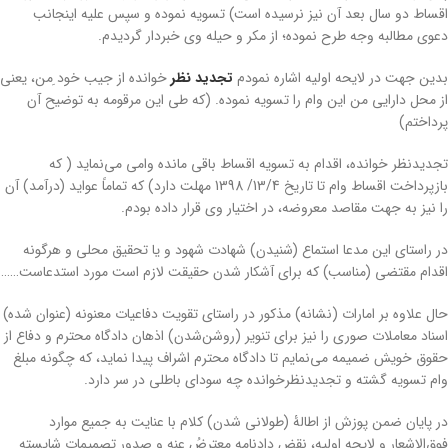
اقساط دو سال بعد آن نیز نرسیده است) تسویه نموده و سپس علیه اینجانب
دعوی مطالبه وجه طرح نموده؛ از مکر و حیله وی خبردار گردیدم.
بدین جهت در لایحه اولیه اشاره نمودم
تجدید نظر
خوانده از جیب خود ِمن، یعنی
از محل دارایی من این وام را تسویه نموده. (که طی این مرقومه به توضیح آن
پرداختم)
تجدیدنظر خوانده، اقدام به تسویه اقساط باقی مانده وامی می‌نماید ( که
بازپرداخت اقساط وام تا تاریخ 13/4/ 1398 مهلت دارد) که تماماً عواید (درآمد) آن
را نیز به جهت مقاصد معروضه، در اختیار وی قرار داده بودم.
در راستای این مدعا استماع (شنیدن) شهادت شهود و یا تحقیق محلی و هرگونه
اقدام مقتضی (مناسب) که برای آشکار شدن حقیقت لازم است مورد استدعاست……
حال علاوه بر امارات (نشانه) مذکور در راستای تقویت دفاعیات معنونه (عنوان شده)
اسناد معاملات صوری را نیز برای تنویر (روشن‌شدن) اذهان دادگاه محترم و دفاع از
حقوق خویش ضمیمه می‌نمایم تا دادگاه محترم اشراف پیدا نماید، که چگونه مبلغ
وام تسویه گشته و تجدیدنظرخوانده چه سودای باطلی در سر دارد.
در پایان ضمن پوزش از اطالۀ (طولانی شدن) کلام با عنایت به جمیع موارد
فوق‌الاشعار و لایحه اولیه، نقض دادنامه معترضُ عنه و صدور تصمیمات شایسته