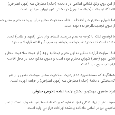
از این روی وفق نشانی اعلامی در دادنامه (حگم) معترضُ عنه (مورد اعتراض)
اقامتگاه اینجانب (خوانده دعوی) در نشانی شهر تهران، میدان… است.
لذا شورای محترم حل اختلاف … فاقد صلاحیت محلی برای ورود به دعوی مطروحه
از سوی تجدیدنظرخوانده بوده است.
با توضیح اینکه با توجه به عدم سررسید اقساط وام دینی (تعهد و طلب) ایجاد
نشده است که تجدیدنظرخوانده بخواهد به سبب آن اقدام قراردادی نماید.
فلذا سرایت قرارداد بانکی به این دعوی (مطالبه وجه ) از حیث صلاحیت محلی
ناشی سهو (خطا) شورای محترم بوده است و دعوی مذکور باید در محل اقامت
اینجانب طرح می گشت.
همانگونه که مستحضرید عدم رعایت صلاحیت محلی موجبات نقض و از هم
گسیختگی دادنامۀ (حکم) معترضُ عنه (مورد اعتراض) را فراهم آورده است.
ايراد ماهوی
مهمترین بخش لایحه
اعاده دادرسی حقوقی
صرف نظر از ايراد شکلي فوق الاشاره که بر دادنامة معترض عنه وارد است از نظر
ماهيتي نيز بر اساس دادنامه يادشده ايرادات فراواني وارد است.