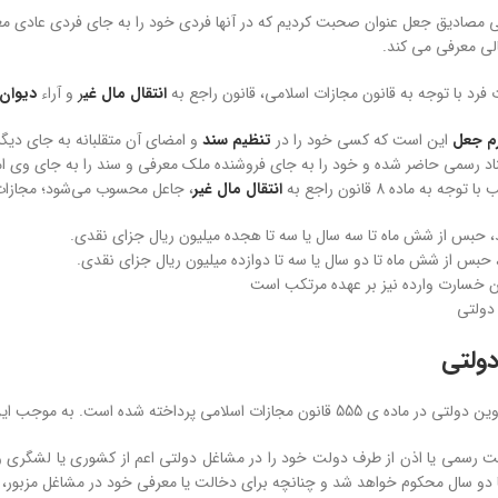
خی مصادیق جعل عنوان صحبت کردیم که در آنها فردی خود را به جای فردی عادی مع
الی معرفی می کند.
ت فرد با توجه به قانون مجازات اسلامی، قانون راجع به
انتقال مال غی
ر
و آراء
دیوان 
م جعل
این است که کسی خود را در
تنظیم سند
و امضای آن متقلبانه به جای دی
سناد رسمی حاضر شده و خود را به جای فروشنده ملک معرفی و سند را به جای وی امض
 به ماده 8 قانون راجع به
انتقال مال غیر
، جاعل محسوب می‌شود؛ مجازات
، حبس از شش ماه تا سه سال یا سه تا هجده میلیون ریال جزای نقدی.
 حبس از شش ماه تا دو سال یا سه تا دوازده میلیون ریال جزای نقدی.
ان خسارت وارده نیز بر عهده مرتکب است
دولتی
ولتی
ن مجازات اسلامی پرداخته شده است. به موجب این ماده:
سمی یا اذن از طرف دولت خود را در مشاغل دولتی اعم از کشوری یا لشگری و ان
دو سال محکوم خواهد شد و چنانچه برای دخالت یا معرفی خود در مشاغل مزبور، 