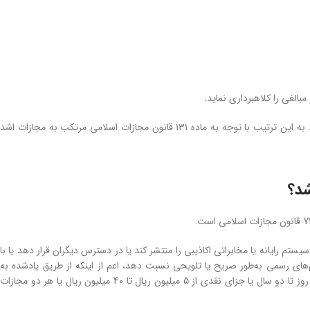
بالغی را کلاهبرداری نماید.
می‌شود، از مصادیق تعدد معنوی جرم است. به این ترتیب با توجه به ماده 131 قانون مجازات اسلامی مرتکب به مجازات اشد
شد؟
م رایانه یا مخابراتی اکاذیبی را منتشر کند یا در دسترس دیگران قرار دهد یا با
‌های رسمی به‌طور صریح یا تلویحی نسبت دهد، اعم از اینکه از طریق یادشده به
نحوی از انحا ضرر مادی یا معنوی به دیگری وارد شود یا نشود، افزون بر اعاده حیثیت به حبس از 91 روز تا دو سال یا جزای نقدی از 5 میلیون ریال تا 40 میلیون ریال یا هر دو مجازات