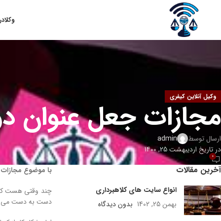
وکلا
در
وکیل آنلاین کیفری
مجازات جعل عنوان دو
ارسال توسط
admin
در تاریخ اردیبهشت 25, 1400
0
آخرین مقالات
با موضوع مجازات 
انواع سایت های کلاهبرداری
چند وقتی هست که آ
دست به دست می‌شود
بهمن 25, 1402
بدون دیدگاه