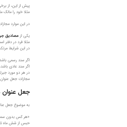
پیش از این، از بر
مثلا خود را مالک م
در این موارد مجازا
یکی از
مصادیق جر
مثلا فرد در دفتر ا
در این شرایط مرتکب با توجه
اگر سند رسمی باشد
اگر سند عادی باشد،
در هر دو مورد جبر
مجازات جعل عنوان 
جعل عنوان د
به موضوع جعل عناوین دولتی در ماده ی 555 قانو
«هر کس بدون سمت ر
حبس از شش ماه تا 