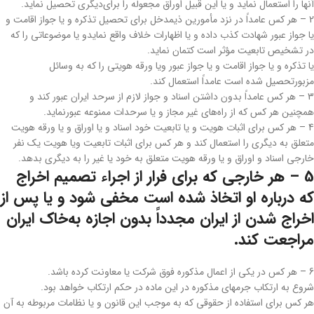
آنها را استعمال نماید و یا این قبیل اوراق مجعوله را برای‌دیگری تحصیل نماید.
2 – هر کس عامداً در نزد مأمورین ذیمدخل برای تحصیل تذکره و یا جواز اقامت و
یا جواز عبور شهادت کذب داده و یا اظهارات خلاف واقع نماید‌و یا موضوعاتی را که
در تشخیص تابعیت مؤثر است کتمان نماید.
یا تذکره و یا جواز اقامت و یا جواز عبور ویا ورقه هویتی را که به وسائل
مزبور‌تحصیل شده است عامداً استعمال کند.
3 – هر کس عامداً بدون داشتن اسناد و جواز لازم از سرحد ایران عبور کند و
همچنین هر کس که از راه‌های غیر مجاز و یا سرحدات ممنوعه عبور‌نماید.
4 – هر کس برای اثبات هویت و یا تابعیت خود اسناد و یا اوراق و یا ورقه هویت
متعلق به دیگری را استعمال کند و هر کس برای اثبات تابعیت و‌یا هویت یک نفر
خارجی اسناد و اوراق و یا ورقه هویت متعلق به خود یا غیر را به دیگری بدهد.
5 – هر خارجی که برای فرار از اجراء تصمیم اخراج
که درباره او اتخاذ شده است مخفی شود و یا پس از
اخراج شدن از ایران مجدداً بدون اجازه به‌خاک ایران
مراجعت کند.
6 – هر کس در یکی از اعمال مذکوره فوق شرکت یا معاونت کرده باشد.
‌شروع به ارتکاب جرمهای مذکوره در این ماده در حکم ارتکاب خواهد بود.
هر کس برای استفاده از حقوقی که به موجب این قانون و یا نظامات مربوطه به آن