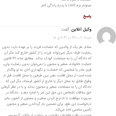
ميتونم برم كانادا با پدرم زندگى كنم
پاسخ
وکیل آنلاین
گفت:
خرداد 7, 1400 در 11:41 ق.ظ
سلام. هر یک از والدین که حضانت فرزند را بر عهده دارد، بدون
رضایت طرف دیگر نمی‌تواند فرزند را از کشور خارج کند مگر آن
که دادگاه آن را به مصلحت کودک بداند. مطابق ماده 42 قانون
حمایت خانواده، صغیر و مجنون را نمی‌توان بدون رضایت ولی،
قیم، مادر یا شخصی که حضانت و نگهداری آنان به او واگذار
شده است از محل اقامت مقرر بین طرفین یا محل اقامت قبل از
وقوع طلاق به محل دیگر یا خارج از کشور فرستاد، مگر این که
دادگاه آن را به مصلحت صغیر و مجنون بداند و با در نظر گرفتن
حق ملاقات اشخاص ذی‌ حق این امر را اجازه دهـد. دادگاه در
صـورت موافقت با خـارج کردن صغیـر و مجنون از کشور، بنابر
درخواست ذی ‌نفع، برای تضمین باز گرداندن صغیر و مجنون
تأمین مناسبی اخذ می‌کند.
جهت دریافت اطلاعات دقیق‌تر، می‌توانید از وکلای گروه مهر