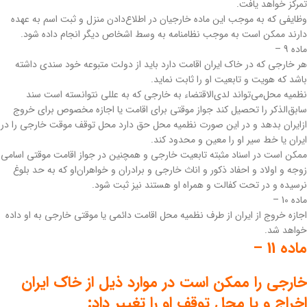
تمرکز خواهد یافت.
وظایفی که به موجب این ماده خارجیان در اطلاع‌دادن منزل و ثبت اسم به عهده
دارند ممکن است به موجب نظامنامه به وسط اشخاص دیگر انجام داده شود.
ماده 9 –
هر خارجی که در خاک ایران اقامت دارد باید از دولت متبوعه خود سندی داشته
باشد که هویت و تابعیت او را ثابت نماید.
نظمیه محل‌می‌تواند لدی‌الاقتضاء به خارجی که به عللی نتوانسته است سند
سابق‌الذکر را تحصیل کند جواز موقتی برای اقامت یا اجازه مخصوص برای خروج
از‌ایران بدهد و در این صورت نظمیه محل حق دارد محل توقف موقت خارجی را در
ایران یا خط سیر او را معین و محدود کند.
‌ممکن است در اسناد مثبته تابعیت خارجی و همچنین در جواز اقامت موقتی اسامی
زوجه و اولاد و احفاد ذکور و اناث خارجی و برادران و خواهران‌او که به حد بلوغ
نرسیده و در تحت کفالت و همراه او هستند نیز ثبت شود.
‌ماده 10 –
اجازه خروج از ایران از طرف نظمیه محل اقامت دائمی یا موقتی خارجی به او داده
خواهد شد.
ماده 11 –
خارجی را ممکن است در موارد ذیل از خاک ایران
اخراج و یا محل توقف او را تغییر داد: