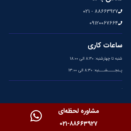
88663927 - 021
09120067664
ساعات کاری
شنبه تا چهارشنبه: 8:30 الی 18:00
پـنجــــشـــنبه: 8:30 الی 13:00
مشاوره لحظه‌ای
۰۲۱-۸۸۶۶۳۹۲۷