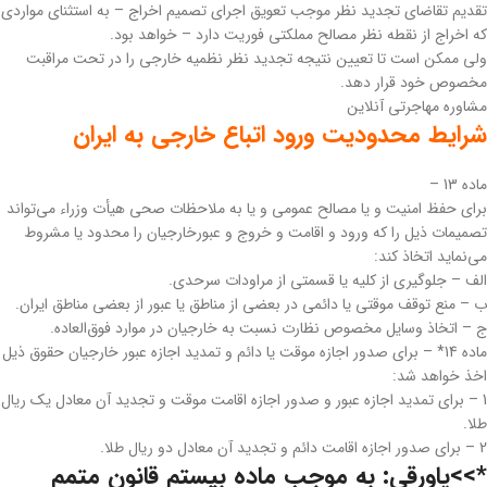
‌تقدیم تقاضای تجدید نظر موجب تعویق اجرای تصمیم اخراج – به استثنای مواردی
که اخراج از نقطه نظر مصالح مملکتی فوریت دارد – خواهد بود.
‌ولی ممکن است تا تعیین نتیجه تجدید نظر نظمیه خارجی را در تحت مراقبت
مخصوص خود قرار دهد.
مشاوره مهاجرتی آنلاین
شرایط محدودیت ورود اتباع خارجی به ایران
‌ماده 13 –
برای حفظ امنیت و یا مصالح عمومی و یا به ملاحظات صحی هیأت وزراء می‌تواند
تصمیمات ذیل را که ورود و اقامت و خروج و عبور‌خارجیان را محدود یا مشروط
می‌نماید اتخاذ کند:
‌الف – جلوگیری از کلیه یا قسمتی از مراودات سرحدی.
ب – منع توقف موقتی یا دائمی در بعضی از مناطق یا عبور از بعضی مناطق ایران.
ج – اتخاذ وسایل مخصوص نظارت نسبت به خارجیان در موارد فوق‌العاده.
‌ماده 14* – برای صدور اجازه موقت یا دائم و تمدید اجازه عبور خارجیان حقوق ذیل
اخذ خواهد شد:
1 – برای تمدید اجازه عبور و صدور اجازه اقامت موقت و تجدید آن معادل یک ریال
طلا.
2 – برای صدور اجازه اقامت دائم و تجدید آن معادل دو ریال طلا.
*>>‌پاورقی: به موجب ماده بیستم قانون متمم