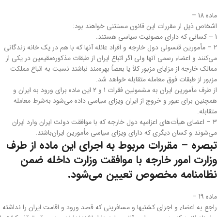
‌ماده 18 –
اشخاص ذیل از مقررات این قانون مستثنی خواهند بود:
1 – کسانی که دارای مصونیت سیاسی هستند.
2 – مأمورین قنسولی دول خارجه و افراد عائله آنها که با هم در یک خانه زندگانی
می‌کنند و اعضاء رسمی آنها ولی اگر اتباع ایران از طبقات مذکوره‌مقیمین در یکی از
ممالک خارجه از مزایای مزبور کلاً یا بعضاً بهره‌مند نباشند نسبت به اتباع مملکت
مزبور از طبقات فوق معامله متقابله خواهد شد.
‌از طرف مأمورین ایران به مشمولین فقرات 1 و 2 این ماده برای ورود به ایران و
همچنین برای عبور و خروج از ایران ویزای سیاسی داده می‌شود به‌شرط معامله
متقابله.
3 – اعضای هیأت‌های اعزامیه دول خارجه که با موافقت دولت ایران وارد ایران
می‌شوند و کسان دیگری که دارای ویزای سیاسی مأمورین ایران‌باشند.
‌تبصره – مقررات مربوط به اجرای این ماده از طرف
وزارت امور خارجه با موافقت وزارت داخله ضمن
نظامنامه مخصوص تعیین می‌شود.
‌ماده 19 –
راجع به اعضاء و اجزای کشتیها و مسافرینی که قصد ورود و اقامت ایران را نداشته