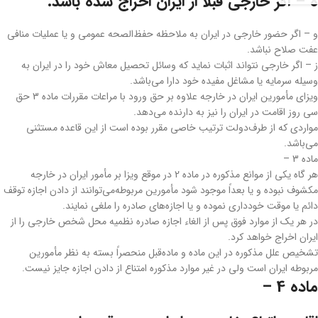
ه – اگر خارجی قبلاً از ایران اخراج شده باشد.
‌و – اگر حضور خارجی در ایران به ملاحظه حفظ‌الصحه عمومی و یا عملیات منافی
عفت صلاح نباشد.
‌ز – اگر خارجی نتواند اثبات نماید که وسائل تحصیل معاش خود را در ایران به
وسیله سرمایه یا مشاغل مفیده خود دارا می‌باشد.
‌ویزای مأمورین ایران در خارجه علاوه بر حق ورود با مراعات مقررات ماده 3 حق
سی روز اقامت در ایران را نیز به دارنده می‌دهد.
مواردی که از طرف‌دولت ترتیب خاصی مقرر بوده است از این قاعده مستثنی
می‌باشد.
‌ماده 3 –
هر گاه یکی از موانع مذکوره در ماده 2 در موقع ویزا بر مأمور ایران در خارجه
مکشوف نبوده و یا بعداً موجود شود مأمورین مربوطه‌می‌توانند از دادن اجازه توقف
دائم یا موقت خودداری نموده و یا اجازه‌های صادره را ملغی نمایند.
‌در هر یک از موارد فوق پس از الغاء اجازه صادره نظمیه محل شخص خارجی را از
ایران اخراج خواهد کرد.
تشخیص علل مذکوره در این ماده و ماده‌قبل منحصراً بسته به نظر مأمورین
مربوطه ایران است ولی در غیر موارد مذکوره امتناع از دادن اجازه جایز نیست.
‌ماده 4 –