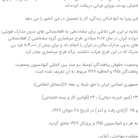
امایش بودند، ویزای ایرانی دریافت کرده اند.
این ویزا به آنها امکان زندگی، کار یا تحصیل در این کشور را می دهد.
علاوه بر این، طی تلاشی برای ساماندهی به افغانستانی های بدون مدارک هویتی،
دولت ایران در سال 2017 میلادی طرح سرشماری گروه مشخصی از افغانستانی
های بدون مدارک ساکن در ایران را انجام داد و برای بیش از 804,000 فرد بی
مدرک که در این طرح شرکت داشتند، برگه طرح سرشماری صادر کرد.
وضعیت حقوقی پناهندگان توسط دو سند بین المللی کنوانسیون وضعیت
پناهندگان 1951 و الحاقیه 1967 مربوط به آن تعریف شده است.
جمهوری اسلامی ایران با حق شرط بر مفاد 17(مشاغل انتفاعی)،
23 (امور خیریه دولتی) ، 24 (قوانین کار و بیمه اجتماعی)
و 25 (آزادی رفت و آمد) در تاریخ 28 جولای 1967،
به هر دو کنوانسیون 1951 و پروتکل 1967 ملحق گردید.
مشاوره مهاجرتی آنلاین