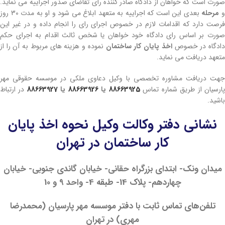
صورت است که خواهان از دادگاه صادر کننده رای تقاضای صدور اجراییه می نماید.
مرحله
بعدی این است که اجراییه به متعهد ابلاغ می شود و او به مدت 30 روز
فرصت دارد که اقدامات لازم در خصوص اجرای رای را انجام داده و در غیر این
صورت بر اساس رای دادگاه خود خواهان یا شخص ثالث اقدام به اجرای حکم
ادگاه در خصوص
اخذ پایان کار ساختمان
نموده و هزینه های مربوط به آن را از
متعهد دریافت می نماید.
جهت دریافت مشاوره تخصصی با وکیل دعاوی ملکی در موسسه حقوقی مهر
ارسیان از طریق شماره تماس
88663925
یا
88663926
یا
88663927
در ارتباط
باشید.
نشانی دفتر وکالت وکیل نحوه اخذ پایان
کار ساختمان در تهران
میدان ونک- ابتدای بزرگراه حقانی- خیابان گاندی جنوبی- خیابان
چهاردهم- پلاک 14- طبقه 4- واحد 9 و 10
تلفن‌های تماس ثابت با دفتر موسسه مهر پارسیان (محمدرضا
مهری) در تهران