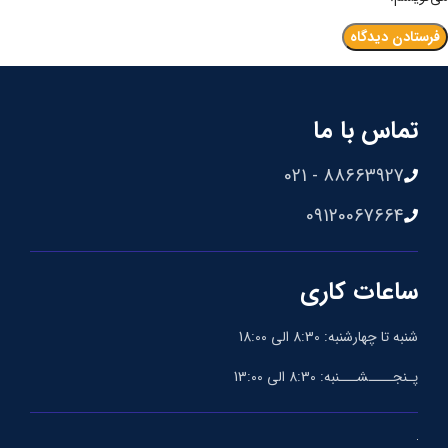
تماس با ما
88663927 - 021
09120067664
ساعات کاری
شنبه تا چهارشنبه: 8:30 الی 18:00
پـنجــــشـــنبه: 8:30 الی 13:00