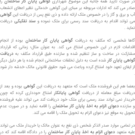
در صورت تایید همه جانبه این موضوع شهرداری
گواهی پایان کار ساختمان
را
صادر می کند که ادارات مربوطه بر مبنای این گواهی خدماتی نظیر اعطای انشعاب
آب و برق و گاز را در خصوص ملک ارائه داده و ذی نفع پس از دریافت این
گواهی
ی تواند اقدام به دریافت سند رسمی برای ملک نموده و
سند تفکیکی
دریافت
نماید .
گاها شخصی که مکلف به دریافت
گواهی پایان کار ساختمان
بوده از انجام
اقدامات لازم در این خصوص امتناع می کند. به عنوان مثال؛ زمانی که قرارداد
مشارکت در ساخت و ساز تنظیم شده و سازنده طبق قرارداد مکلف به
دریافت
واهی پایان کار
شده است به دلیل تخلفات ساختمانی انجام شده یا هر دلیل دیگر
از ایفای تعهد خود امتناع کرده وباعث می شود حقوق قانونی مالک خدشه دار شود
.
عضا هم این فروشنده ملک است که متعهد به دریافت این
گواهی
بوده و بعد از
دریافت مبلغ معامله از دریافت
گواهی پایانکار
امتناع حودداری کرده که چون
خریدار نمی تواند سند رسمی برای ملک خود دریافت کند می تواند علیه فروشنده
و سازنده
دعوای الزام به اخذ پایان کار ساختمان
را اقامه نماید و در صورت عدم
تحویل به موقع نیز دعوای الزام به تحویل ملک را اقامه می کند.
در تمامی موارد صدر الذکر شخص ذی نفع به عنوان مالک یا خریدار ملک می تواند
لیه متعهد
دعوای الزام به اخذ پایان کار ساختمان
را در دادگاه اقامه کند که در