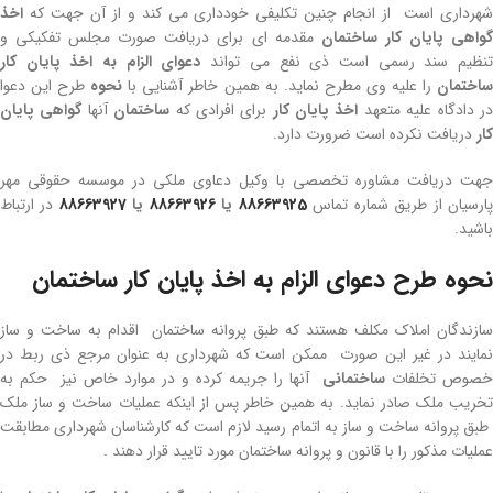
شهرداری است از انجام چنین تکلیفی خودداری می کند و از آن جهت که
اخذ
واهی پایان کار ساختمان
مقدمه ای برای دریافت صورت مجلس تفکیکی و
نظیم سند رسمی است ذی نفع می تواند
دعوای الزام به اخذ پایان کار
اختمان
را علیه وی مطرح نماید. به همین خاطر آشنایی با
نحوه
طرح این دعوا
ر دادگاه علیه متعهد
اخذ پایان کار
برای افرادی که
ساختمان
آنها
گواهی پایان
کار
دریافت نکرده است ضرورت دارد.
جهت دریافت مشاوره تخصصی با وکیل دعاوی ملکی در موسسه حقوقی مهر
ارسیان از طریق شماره تماس
88663925
یا
88663926
یا
88663927
در ارتباط
باشید.
نحوه طرح دعوای الزام به اخذ پایان کار ساختمان
سازندگان املاک مکلف هستند که طبق پروانه ساختمان اقدام به ساخت و ساز
نمایند در غیر این صورت ممکن است که شهرداری به عنوان مرجع ذی ربط در
خصوص تخلفات
ساختمانی
آنها را جریمه کرده و در موارد خاص نیز حکم به
تخریب ملک صادر نماید. به همین خاطر پس از اینکه عملیات ساخت و ساز ملک
طبق پروانه ساخت و ساز به اتمام رسید لازم است که کارشناسان شهرداری مطابقت
عملیات مذکور را با قانون و پروانه ساختمان مورد تایید قرار دهند .