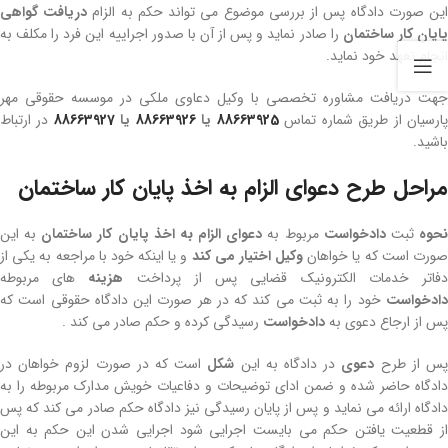
ین صورت دادگاه پس از بررسی موضوع می تواند حکم به الزام
دریافت گواهی
ایان کار ساختمان
را صادر نماید و پس از آن با صدور اجراییه این فرد را مکلف به
انجام تعهد خود نماید.
جهت دریافت مشاوره تخصصی با وکیل دعاوی ملکی در موسسه حقوقی مهر
ارسیان از طریق شماره تماس
88663925
یا
88663926
یا
88663927
در ارتباط
باشید.
مراحل طرح دعوای الزام به اخذ پایان کار ساختمان
حوه
ثبت
دادخواست
مربوط به
دعوای الزام به اخذ پایان کار ساختمان
به این
ورت است که یا خواهان
وکیل اختیار می کند
و یا اینکه خود با مراجعه به یکی از
فاتر خدمات الکترونیک قضایی پس از پرداخت
هزینه
های مربوطه
ادخواست
خود را به ثبت می کند که در هر صورت این دادگاه حقوقی است که
پس از ارجاع دعوی به
دادخواست
رسیدگی کرده و حکم صادر می کند .
س از طرح
دعوی
در دادگاه به این
شکل
است که در صورت لزوم خواهان در
دادگاه حاضر شده و ضمن ادای توضیحات و دفاعیات خویش مدارک مربوطه را به
دادگاه ارائه می نماید و پس از پایان رسیدگی نیز دادگاه حکم صادر می کند که پس
از قطعیت یافتن حکم می بایست اجرایی شود اجرایی شدن این حکم به این