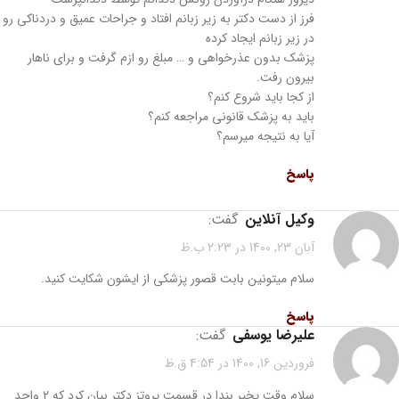
فرز از دست دکتر به زیر زبانم افتاد و جراحات عمیق و دردناکی رو
در زیر زبانم ایجاد کرده
پزشک بدون عذرخواهی و … مبلغ رو ازم گرفت و برای ناهار
بیرون رفت.
از کجا باید شروع کنم؟
باید به پزشک قانونی مراجعه کنم؟
آیا به نتیجه میرسم؟
پاسخ
وکیل آنلاین
گفت:
آبان 23, 1400 در 2:23 ب.ظ
سلام میتونین بابت قصور پزشکی از ایشون شکایت کنید.
پاسخ
علیرضا یوسفی
گفت:
فروردین 16, 1400 در 4:54 ق.ظ
سلام وقت یخیر بندا در قسمت پروتز دکتر بیان کرد که ۲ واحد