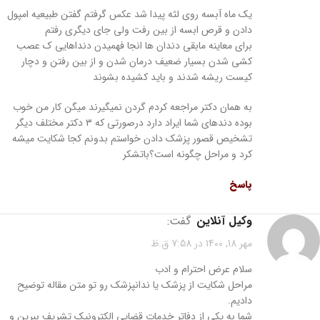
یک ماه آبسه روی لثه پیدا شد عکس گرفتم گفتن طبیعیه امپول
دادن و قرص ابسه از بین رفت ولی جای دیگری رفتم
برای معاینه مابقی دندان ها انجا فهمیدن دنداهایی ک عصب
کشی شدن بسیار ضعیف درمان شدن و از بین رفتن و دچار
کیست ریشه شدند و باید کشیده بشوند
به همان دکتر مراجعه کردم گردن نمیگیرند میگن کار من خوب
بوده دندهای شما ایراد دارد درصورتی که ۳ دکتر مختلف دیگر
تشخیص قصور پزشک دادن خواستم بدونم کجا شکایت میشه
کرد و مراحل چگونه است؟باتشکر
پاسخ
وکیل آنلاین
گفت:
مهر 18, 1400 در 7:58 ق.ظ
سلام عرض احترام و ادب
مراحل شکایت از پزشک یا ندانپزشک رو تو متن مقاله توضیح
دادیم.
شما به یکی از دفاتر خدمات قضایی الکترونیک تشریف ببرین و