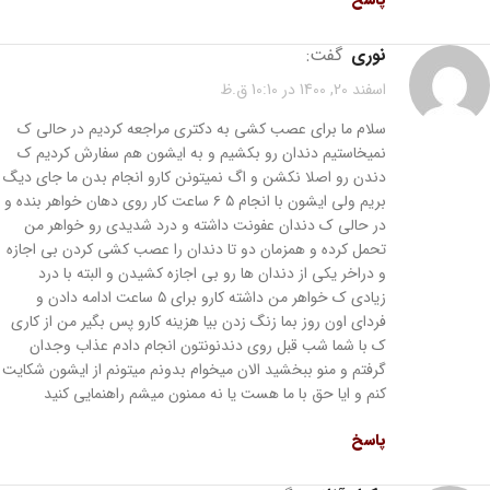
نوری
گفت:
اسفند 20, 1400 در 10:10 ق.ظ
سلام ما برای عصب کشی به دکتری مراجعه کردیم در حالی ک
نمیخاستیم دندان رو بکشیم و به ایشون هم سفارش کردیم ک
دندن رو اصلا نکشن و اگ نمیتونن کارو انجام بدن ما جای دیگ
بریم ولی ایشون با انجام ۵ ۶ ساعت کار روی دهان خواهر بنده و
در حالی ک دندان عفونت داشته و درد شدیدی رو خواهر من
تحمل کرده و همزمان دو تا دندان را عصب کشی کردن بی اجازه
و دراخر یکی از دندان ها رو بی اجازه کشیدن و البته با درد
زیادی ک خواهر من داشته کارو برای ۵ ساعت ادامه دادن و
فردای اون روز بما زنگ زدن بیا هزینه کارو پس بگیر من از کاری
ک با شما شب قبل روی دندنونتون انجام دادم عذاب وجدان
گرفتم و منو ببخشید الان میخوام بدونم میتونم از ایشون شکایت
کنم و ایا حق با ما هست یا نه ممنون میشم راهنمایی کنید
پاسخ