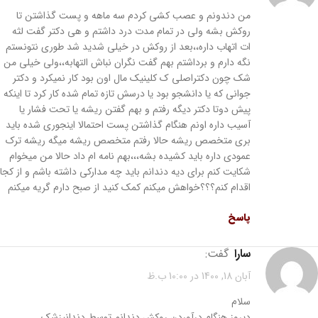
من دندونم و عصب کشی کردم سه ماهه و پست گذاشتن تا
روکش بشه ولی در تمام مدت درد داشتم و هی دکتر گفت لثه
ات اتهاب داره،،بعد از روکش در خیلی شدید شد طوری نتونستم
نگه دارم و برداشتم بهم گفت نگران نباش التهابه،،ولی خیلی من
شک چون دکتراصلی ک کلینیک مال اون بود کار نمیکرد و دکتر
جوانی که یا دانشجو بود یا درسش تازه تمام شده کار کرد تا اینکه
پیش دوتا دکتر دیگه رفتم و بهم گفتن ریشه یا تحت فشار یا
آسیب داره اونم هنگام گذاشتن پست احتمالا اینجوری شده باید
بری متخصص ریشه حالا رفتم متخصص ریشه میگه ریشه ترک
عمودی داره باید کشیده بشه،،،بهم نامه ام داد حالا من میخوام
شکایت کنم برای دیه دندانم باید چه مدارکی داشته باشم و از کجا
اقدام کنم؟؟؟خواهش میکنم کمک کنید از صبح دارم گریه میکنم
پاسخ
سارا
گفت:
آبان 18, 1400 در 10:00 ب.ظ
سلام
دیروز هنگام درآوردن روکش دندانم توسط دندانپزشک