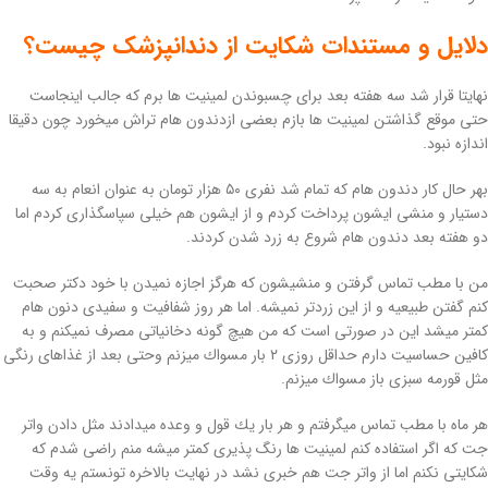
دلایل و مستندات شکایت از دندانپزشک چیست؟
نهایتا قرار شد سه هفته بعد برای چسبوندن لمینیت ها برم كه جالب اینجاست
حتی موقع گذاشتن لمینیت ها بازم بعضی ازدندون هام تراش میخورد چون دقیقا
اندازه نبود.
بهر حال كار دندون هام كه تمام شد نفری ٥٠ هزار تومان به عنوان انعام به سه
دستیار و منشی ایشون پرداخت كردم و از ایشون هم خیلی سپاسگذاری كردم اما
دو هفته بعد دندون هام شروع به زرد شدن كردند.
من با مطب تماس گرفتن و منشیشون كه هرگز اجازه نمیدن با خود دكتر صحبت
كنم گفتن طبیعیه و از این زردتر نمیشه. اما هر روز شفافیت و سفیدی دنون هام
كمتر میشد این در صورتی است كه من هیچ گونه دخانیاتی مصرف نمیكنم و به
كافین حساسیت دارم حداقل روزی ٢ بار مسواك میزنم وحتی بعد از غذاهای رنگی
مثل قورمه سبزی باز مسواك میزنم.
هر ماه با مطب تماس میگرفتم و هر بار یك قول و وعده میدادند مثل دادن واتر
جت كه اگر استفاده كنم لمینیت ها رنگ پذیری كمتر میشه منم راضی شدم كه
شكایتی نكنم اما از واتر جت هم خبری نشد در نهایت بالاخره تونستم یه وقت