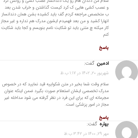
سلام من دندان هام رو یک دندانساز عصب کشی و روکش کرد
و عصب کشی هایی ک کرد کیست گذاشتن و خراب شدن بعد
ب متخصص مراجعه کردم گف باید کشیده بشن همان دندانساز
انهارا کشید و من بعد فهمیدم ایشون مدرک هم نداره و غیر مجاز
کار میکنه چ متنی باید تو شکایت نامم بنویسم و کجا باید شکایت
کنم
پاسخ
ادمین
گفت:
شهریور 20, 1402 در 1:17 ب.ظ
سلام وقت شما بخیر در متن شکواییه قید نمایید که در خصوص
مدرک تخصصی ایشان استعلام صورت بگیرد ضمن اینکه عنوان
مجرمانه ای که برای این فرد در نظر گرفته می شود مداخله غیر
مجاز در امور پزشکی است.
پاسخ
بهاره
گفت:
مهر 29, 1400 در 3:42 ب.ظ