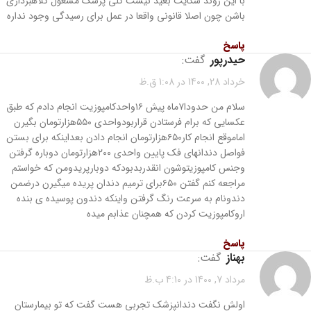
با این روند شکایت بعید نیست کلی پزشک مشغول کلاهبرداری
باشن چون اصلا قانونی واقعا در عمل برای رسیدگی وجود نداره
پاسخ
حیدرپور
گفت:
خرداد 28, 1400 در 1:08 ق.ظ
سلام من حدودا۷ماه پیش ۱۶واحدکامپوزیت انجام دادم که طبق
عکسایی که برام فرستادن قراربودواحدی ۵۵۰هزارتومان بگیرن
اماموقع انجام کار۶۵۰هزارتومان انجام دادن بعداینکه برای بستن
فواصل دندانهای فک پایین واحدی ۲۰۰هزارتومان دوباره گرفتن
وجنس کامپوزیتوشون انقدربدبودکه دوبارپریدومن که خواستم
مراجعه کنم گفتن ۶۵۰برای ترمیم دندان پریده میگیرن درضمن
دندونام به سرعت رنگ گرفتن واینکه دندون پوسیده ی بنده
اروکامپوزیت کردن که همچنان عذابم میده
پاسخ
بهناز
گفت:
مرداد 7, 1400 در 4:10 ب.ظ
اولش نگفت دندانپزشک تجربی هست گفت که تو بیمارستان