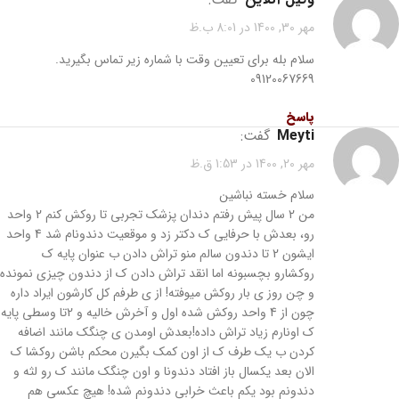
مهر 30, 1400 در 8:01 ب.ظ
سلام بله برای تعیین وقت با شماره زیر تماس بگیرید.
09120067669
پاسخ
meyti
گفت:
مهر 20, 1400 در 1:53 ق.ظ
سلام خسته نباشین
من 2 سال پیش رفتم دندان پزشک تجربی تا روکش کنم 2 واحد
رو، بعدش با حرفایی ک دکتر زد و موقعیت دندونام شد 4 واحد
ایشون 2 تا دندون سالم منو تراش دادن ب عنوان پایه ک
روکشارو بچسبونه اما انقد تراش دادن ک از دندون چیزی نمونده
و چن روز ی بار روکش میوفته! از ی طرفم کل کارشون ایراد داره
چون از 4 واحد روکش شده اول و آخرش خالیه و 2تا وسطی پایه
ک اونارم زیاد تراش داده!بعدش اومدن ی چنگک مانند اضافه
کردن ب یک طرف ک از اون کمک بگیرن محکم باشن روکشا ک
الان بعد یکسال باز افتاد دندونا و اون چنگک مانند ک رو لثه و
دندونم بود یکم باعث خرابی دندونم شده! هیچ عکسی هم