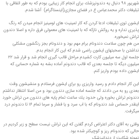
شهریور ٩٨ دنبال یه دندونپزشك برای انجام كار زیبایی بودم كه به طور اتفاقی با
تبلیغات دكتر محمدعباس ع در فضای مجازی(اینستاگرام) آشنا شدم.
ایشون توی تبلیغات ادعا كردن كه كار لمینیت های لومینیز انجام میدن كه رنگ
پذیری نداره و یه روكش نازكه كه با لمینیت های معمولی فرق داره و اصلا دندون
تراش نمیخوره.
من هم چون سلامت دندونام برام مهم بود و دندونام بجز رنگشون مشكلی
نداشتن با صحبتهای ایشون راضی شدم كه این كار انجام بدم.
جلسه اول سه میلیون كارت كشیدم مراحل قالب گیری انجام شد و قرار شد ٢٢
میلیون دیگه تا جلسه بعدی كه قالب دندونم آماده بشه به شماره حسابی كه
ایشون داده بودم واریز كنم.
این كار انجام دادم و رسید واریزی رو برای ایشون فرستادم و منشیشون وقت
بعدی رو به من دادند كه جلسه اماده سازی دندون بود و من اصلا انتظار نداشتم
دندونم تراش بخوره ولی حدود یك ساعت تمام پایه های دندون من تراش خورد
اینقدر حساس شد دندونام كه با اب سرد و یا فشار و سرما تمام ١٦ تا دندونم درد
میگرفت.
وقتی به آقای دكتر اعتراض كردم گفتن كه این تراش نیست سطح و زبر كردیم در
حالی كه دندونام ریز و كوچیكتر شده بود.
نمونه شکایت از دندانپزشک