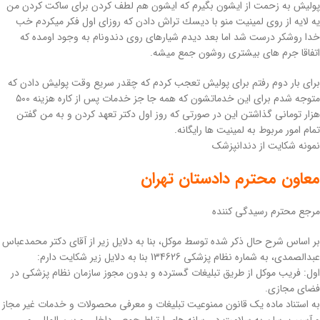
پولیش به زحمت از ایشون بگیرم كه ایشون هم لطف كردن برای ساكت كردن من
یه لایه از روی لمینیت منو با دیسك تراش دادن كه روزای اول فكر میكردم خب
خدا روشكر درست شد اما بعد دیدم شیارهای روی دندونام به وجود اومده كه
اتفاقا جرم های بیشتری روشون جمع میشه.
برای بار دوم رفتم برای پولیش تعجب كردم كه چقدر سریع وقت پولیش دادن كه
متوجه شدم برای این خدماتشون كه همه جا جز خدمات پس از كاره هزینه ٥٠٠
هزار تومانی گذاشتن این در صورتی كه روز اول دكتر تعهد كردن و به من گفتن
تمام امور مربوط به لمینیت ها رایگانه.
نمونه شکایت از دندانپزشک
معاون محترم دادستان تهران
مرجع محترم رسیدگی کننده
بر اساس شرح حال ذکر شده توسط موکل، بنا به دلایل زیر از آقای دکتر محمدعباس
عبدالصمدی، به شماره نظام پزشکی 134626 بنا به دلایل زیر شکایت دارم:
اول: فریب موکل از طریق تبلیغات گسترده و بدون مجوز سازمان نظام پزشکی در
فضای مجازی.
به استناد ماده یک قانون ممنوعیت تبلیغات و معرفی محصولات و خدمات غیر مجاز