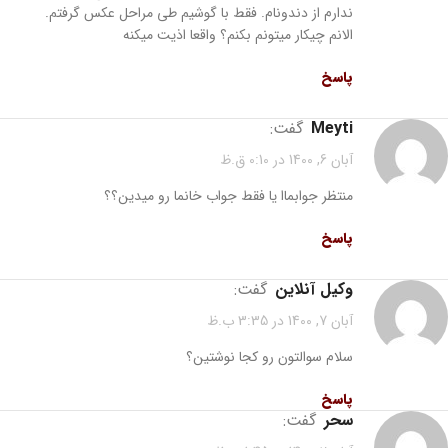
ندارم از دندونام. فقط با گوشیم طی مراحل عکس گرفتم.
الانم چیکار میتونم بکنم؟ واقعا اذیت میکنه
پاسخ
meyti
گفت:
آبان 6, 1400 در 0:10 ق.ظ
منتظر جوابماا یا فقط جواب خانما رو میدین؟؟
پاسخ
وکیل آنلاین
گفت:
آبان 7, 1400 در 3:35 ب.ظ
سلام سوالتون رو کجا نوشتین؟
پاسخ
سحر
گفت: