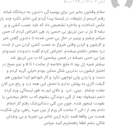
آبان 2, 1400 در 1:45 ب.ظ
سلام وقتتون بخیر من برای پوسیدگی دندون به درمانگاه شبانه
رفتم ادرسم از تبلیغات در اینستا پیدا کردم.این خانم دکتره چند بار
عکس انداخت و بلاخره تشحیص داد که باید عصب کشی و پر
بشه ۵ بار ب من تزریق بی حسی زد.هی اعتراض کردم ک حس
میکنم چشم و بینیم در حال بی حس شدنه تا دندون.گفتن خیر
و کارشون و کردن وقتی شروع به عصب کشی کردن من از شدت
درد منفجر داشتم میشدم. اعتراض کردم گفت دندونت نمیدونم
چرا بی حس نمیشه در ضمن بیحسی که ب من تزریق شد
بیشتر شبیه ژل بود تا مایع.خلاصه از ساعت ۱ تا ۵ و نیم صبح در
اختیار ایشون ب بدترین شکل ممکن بودم.خیلی گریه کردم و
دست و پا زدن ولی توجهی نکرد و کار خودشو کرد۱ میلیون هم
گرفت کاری به پولش ندارم با تحمل این همه درد و رنج من الان
جفت چشام ..بینی…لپ…و بالای لبم به طور ترسناکی ورم کرده
دلمم نمیخواد بعد از کلی دوندگی بشنوم که ب خاطر بیحسی یا
عفونت اینجور شده…چون من کلی دندانپزشک رفتم کار انجام
دادم بعد از ۱ الی ۲ ساعت اثر ورم از بین میره .راهی برای شکایت
هست من واقعا قصد دارم ازین خانم بی تجربه و بی وجدان
شاکی بشم لطفا راهنماییم کنید سپاس