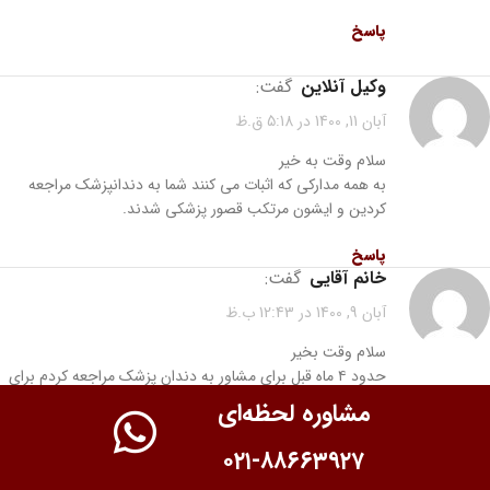
پاسخ
وکیل آنلاین
گفت:
آبان 11, 1400 در 5:18 ق.ظ
سلام وقت به خیر
به همه مدارکی که اثبات می کنند شما به دندانپزشک مراجعه
کردین و ایشون مرتکب قصور پزشکی شدند.
پاسخ
خانم آقایی
گفت:
آبان 9, 1400 در 12:43 ب.ظ
سلام وقت بخیر
حدود ۴ ماه قبل برای مشاور به دندان پزشک مراجعه کردم برای
گرفتن مشاوره ایمپلنت دکتر بعد از دیدن عکس اسرار کرد اول
مشاوره لحظه‌ای
دندان عقل نهفته من را بکشد و به تمایل به کشیدن نداشتم ولی
بلاخره دندان کشیده شد بعد از آن ۴ ماه است عصب لب من
۰۲۱-۸۸۶۶۳۹۲۷
قطع شده دکتر بر ای اطمینان من را ارجاع به دو دکتر جراح فک