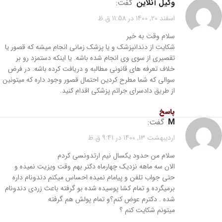
وکیل آنلاین
گفت:
اسفند 20, 1400 در 11:58 ق.ظ
سلام وقت به خیر
شکایت از دندانپزشک و یا پزشک زمانی انجام میشه که قصور یا
تقصیری از سوی وی انجام شده باشه. یا اینکه دستمزد رو بر
خلاف تعرفه های قانونی مطالبه و دریافت کرده باشه. در فرض
سوالی که شما مطرح کردین احتمال قصور وجود داره که میتونین
از طریق دادسرای جرائم پزشکی اقدام کنید.
پاسخ
M
گفت:
اردیبهشت 13, 1400 در 9:41 ق.ظ
سلام من حدود یکسال نیم ارتدونسی کردم
الان سه ماهه نزدیک چهارماه دکتر بهم وقت ویزیت نمیده و
حتی جواب تلفن و پیامام نمیده احساس میکنم دندونام داره
برمیگرده و تمام کشا پوسیده شده بو گرفته باعث زردی دندونام
شده . دکترم عوض کنم؟و تمام پولش هم گرفته
میتونم شکایت کنم ؟