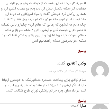
افسریه کار میکنه تو این قسمت از خونه مادرش برای افراد بی
بضاعت کار میکنه یکسال پیش کل دندونام رو عصب کشی کرد و
همه رو روکش کرد خودش گفت با مواد آمریکایی که دونه ای
۹۵۰ تومنه اما ایشون ۷۵۰ میگیره انجام میده پول نقد و ۳ فقره
چک دادم به ایشون که زمانی ک اعلام کردم چکهارو پاس نمیکنم
تا دندونام رو درست کنی و ایشون الان ۸ ماهه منو بازی داده
دهانم عفونت کرده روکشا زرد و از بین رفتن و الانم فقط تحدید
میکنه منو پسرشون میشه راهنماییم کنین
پاسخ
وکیل آنلاین
گفت:
مرداد 7, 1400 در 10:40 ب.ظ
سلام توافق برای پرداخت دستمزد دندانپزشک به خودتون ارتباط
داره اما اگر ایشون دندانپزشک نیستند و تظاهر به این امر می
کنند در دادسرای ویژه جرائم پزشکی تهران طرح شکایت کنید.
پاسخ
سارا
گفت: