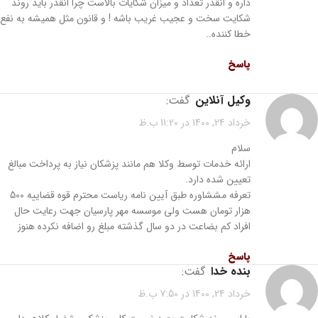
داره و انقدر تعداد و میزان شکایات بالاست چرا انقدر باید روند
شکایت سخت و عجیب غریب باشه ! و قانون مثل همیشه به نفع
خطا کننده..
پاسخ
وکیل آنلاین
گفت:
خرداد 24, 1400 در 11:20 ب.ظ
سلام
ارائه خدمات توسط وکلا هم مانند پزشکان نیاز به پرداخت مبالغ
تعیین شده دارد.
تعرفه مششاوره طبق آیین نامه ریاست محترم قوه قضاییه 500
هزار تومان هست ولی موسسه مهر پارسیان جهت رعایت حال
افراد کم بضاعت در دو سال گذشته مبلغ رو اضافه نکرده هنوز
پاسخ
بنده خدا
گفت:
خرداد 24, 1400 در 7:50 ب.ظ