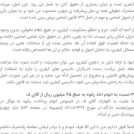
کیفری است و بنیان بسیاری از حقوق آنان به شمار می رود. این اصل، میراث
مشترک حقوقی همه ی ملل پیشرفته ی جهان، محسوب می شود و به عنوان یکی
از اصول اساسی و مهم در اصل 137 قانون اساسی پیش بینی شده است.
از آنجا که اثبات جرم و تحقّق محکومیّت کیفری، در هیچ نظام حقوقی، بدون وجود
دلیل، امکان پذیر نیست، لذا به یقین، دلایل در حقوق جزا، نقشی اساسی داشته و
به لحاظ اهمیت فوق العاده آن ها، بخش عمده ای از مباحثات علمی در زمینه
مسائل کیفری، به تحلیل اصول و قواعد حاکم بر آن ها اختصاص یافته است.
تنها، با ارائه دلیل در دعاوی کیفری، می توان مجرمیّت را ثابت نمود، لذا، مراعات
مفاد اصل برائت، دست اندرکاران دادرسی های کیفری را ملزم به استفاده از
روش‌‏های قانونی و مشروع در تحصیل ادلّه می نماید و در غیر این صورت، اصل
برائت، به راحتی مخدوش می شود؛ دادرسی کیفری باید مستند به قانون باشد.
3-نسبت به اتهام اخذ رشوه به مبلغ 45 میلیون ریال از آقای ف
با عنایت به اظهارات آقای ف در خصوص اتهام پرداخت رشوه به موکل در
صورتجلسه دادگاه در مورخ 06/08/1399 (مضبوط در صفحه 584 جلد چهارم
پرونده)، مبنی بر اینکه:
اصلاً قبول ندارم، من با این آقا طرف نبودم و با برادر ایشان معامله پلاستیک داشتم
و اصلاً وجهی به ایشان به عنوان رشوه پرداخت نکردم و نظر به عدم وجود