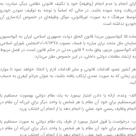
ازای انجام یا عدم انجام (وظیفه) خود یا تکلیف قانونی نظامی دیگر، مبادرت به
دریافت وجه نموده باشند، در حالی که اساساً با توجه به توقیف نمودن خودرو
توسط سرهنگ ه به صورت غیرقانونی، موکل وظیفه‌ای در خصوص آزادسازی آن
خودرو نداشته است.
ماده 15 کنوانسیون مریدا قانون الحاق دولت جمهورى اسلامى ایران به کنوانسیون
سازمان ملل متحد براى مبارزه با فساد، مصوب 20/07/1378مجلس شورای اسلامی
که کنوانسیون مزبور، وفق ماده 9 قانون مدنی در حکم قانون است، در فصل مربوط
به ارتشاء مقامات دولتى داخلى، در این خصوص مقرّر می‌دارد:
‎هر کشور عضو، اقدامات قانونى و سایر اقدامات لازم را اتخاذ خواهد نمود تا موارد
زیر زمانى که به صورت عمدی ارتکاب یافته باشند، به عنوان جرائم کیفرى به حساب
آیند:
الف- وعده، ارائه يا دادن امتياز بي‏مورد به يك مقام دولتي به‏صورت مستقيم يا
غيرمستقيم براي خود آن مقام يا هر شخص يا واحد ديگر براي اين‌كه آن مقام در
انجام وظايف رسمي خود عملي را انجام دهد يا از انجام آن اجتناب ورزد.
ب- درخواست يا قبول امتياز بي‏مورد از طرف يك مقام دولتي به صورت مستقيم يا
غيرمستقيم براي خود آن مقام يا هر شخص يا واحد ديگر براي اين‌كه آن مقام در
انجام وظايف رسمي خود عملي را انجام دهد يا از انجام آن اجتناب ورزد.