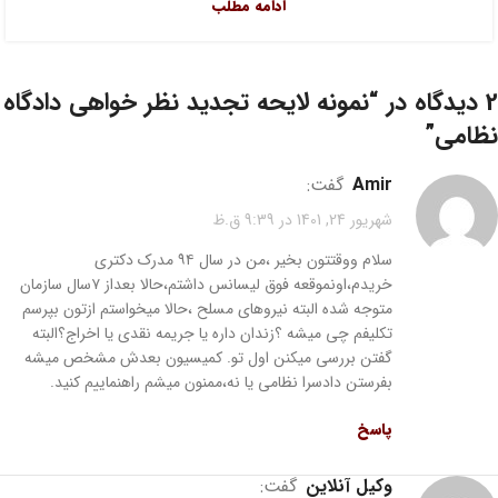
ادامه مطلب
2 دیدگاه در “
نمونه لایحه تجدید نظر خواهی دادگاه
نظامی
”
Amir
گفت:
شهریور 24, 1401 در 9:39 ق.ظ
سلام ووقتتون بخیر ،من در سال ۹۴ مدرک دکتری
خریدم،اونموقعه فوق لیسانس داشتم،حالا بعداز ۷سال سازمان
متوجه شده البته نیروهای مسلح ،حالا میخواستم ازتون بپرسم
تکلیفم چی میشه ؟زندان داره یا جریمه نقدی یا اخراج؟البته
گفتن بررسی میکنن اول تو. کمیسیون بعدش مشخص میشه
بفرستن دادسرا نظامی یا نه،ممنون میشم راهنماییم کنید.
پاسخ
وکیل آنلاین
گفت: