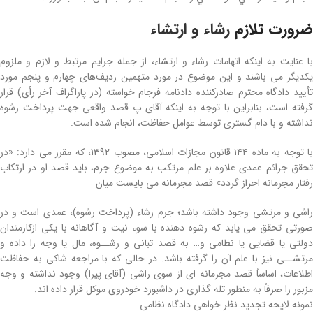
ضرورت تلازم
رشاء و ارتشاء
با عنایت به اینکه اتهامات رشاء و ارتشاء، از جمله جرایم مرتبط و لازم و ملزوم
یکدیگر می باشند و این موضوع در مورد متهمین ردیف‌های چهارم و پنجم مورد
تأیید دادگاه محترم صادرکننده دادنامه فرجام خواسته (در پاراگراف آخر رأی) قرار
گرفته است، بنابراین با توجه به اینکه آقای پ قصد واقعی جهت پرداخت رشوه
نداشته و با دام گستری توسط عوامل حفاظت، انجام شده است.
با توجه به ماده ۱۴۴ قانون مجازات اسلامی، مصوب 1392، که مقرر می دارد: «در
تحقق جرائم عمدی علاوه بر علم مرتکب به موضوع جرم، باید قصد او در ارتکاب
رفتار مجرمانه احراز گردد» قصد مجرمانه می بایست میان
راشی و مرتشی وجود داشته باشد؛ جرم رشاء (پرداخت رشوه)، عمدی است و در
صورتی تحقق می یابد که رشوه دهنده با سوء نیت و آگاهانه با یکی ازکارمندان
دولتی یا قضایی یا نظامی و… به قصد تبانی و رشــوه، مال یا وجه را داده و
مرتشــی نیز با علم آن را گرفته باشد. در حالی که با مراجعه شاکی به حفاظت
اطلاعات، اساساً قصد مجرمانه ای از سوی راشی (آقای پیرا) وجود نداشته و وجه
مزبور را صرفاً به منظور تله گذاری در داشبورد خودروی موکل قرار داده اند.
نمونه لایحه تجدید نظر خواهی دادگاه نظامی