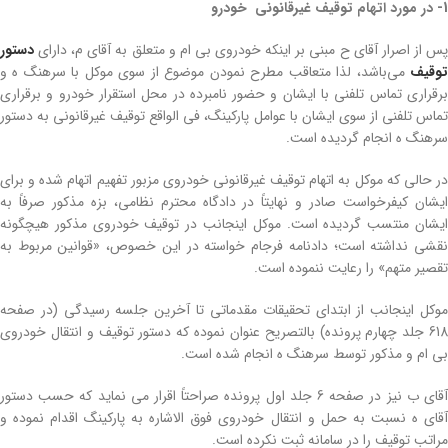
1- در مورد اتهام توقیف غیرقانونی
خودرو
پس از اصرار آقای ح مبنی بر اینکه خودروی بی ام و متعلق به آقای م، دارای
دستور
توقیف
می‌باشد، لذا متعاقب مطرح نمودن موضوع از سوی موکل با سرهنگ ه و
برقراری تماس تلفنی با ایشان و حضور نامبرده در محل استقرار خودرو و برقراری
تماس تلفنی از سوی ایشان با عوامل پارکینگ، فی الواقع توقیف غیرقانونی به دستور
سرهنگ ه انجام گردیده است.
در حالی که موکل به اتهام توقیف غیرقانونی خودروی مزبور تفهیم اتهام شده و برای
ایشان کیفرخواست صادر و نهایتاً در دادگاه محترم نظامی، بزه مذکور صرفاً به
ایشان منتسب گردیده است. موکل اینجانب در توقیف خودروی مذکور هیچگونه
نقشی نداشته است؛ دادنامه فرجام خواسته در این خصوص، «قوانین مربوط به
تقصیر متهم» را رعایت ننموده است.
موکل اینجانب از ابتدای تحقیقات مقدماتی تا آخرین جلسه رسیدگی (در صفحه
618 جلد چهارم پرونده) بالتصریح عنوان نموده که دستور توقیف و انتقال خودروی
بی ام و مذکور توسط سرهنگ ه انجام شده است.
آقای ب نیز در صفحه 6 جلد اول پرونده صراحتاً اقرار می نماید که حسب دستور
آقای ه نسبت به حمل و انتقال خودروی فوق الاشاره به پارکینگ اقدام نموده و
مراتب توقیف را در سامانه ثبت نکرده است.