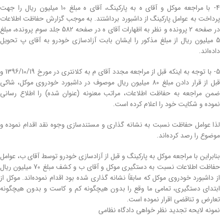
4- با مراجعه موکل و آقای ه به پارکینگ، آقای ه مبلغ 10 میلیون ریال را جهت
پرداخت به عوامل پارکینگ از داشبورد برداشتند. به موجب گزارش حفاظت اطلاعات
در صفحه 2 پرونده و نظر به اظهارات آقای ه در صفحه 582 جلد سوم پرونده، مبلغ
5 میلیون ریال از مبلغ مذکور را ایشان بابت آزادسازی خودرو به آقای پ تحویل
داده‌اند.
5- با توجه به اینکه قبل از مراجعه مجدد آقای م به کلانتری در مورخ 1396/10/19 و
قبل از قرار دادن مبلغ 80 میلیون ریال موصوف در داشبورد خودروی موکل، شاکی
ضمن مراجعه به حفاظت اطلاعات، مراتب معنونه (عنوان شده) را اطلاع رسانی
نموده و شکایت خود را اعلام کرده است.
لذا عوامل حفاظت نسبت به نشانه گذاری و مستندسازی وجوه نقد اقدام نموده و
موضوع را رصد کرده‌اند.
بنابراین با مراجعه موکل به پارکینگ و قبل از آزادسازی خودرو توسط آقای ب، عوامل
حفاظت اطلاعات نسبت به دستگیری موکل و آقای ب و کشف مبلغ 70 میلیون ریال
از داشبورد خودروی موکل که سابقاً نشانه گذاری شده بود اقدام نموده‌اند. موکل از
ابتدای دستگیری، تمامی ما وقع را بدون هیچگونه کم و کاست و بدون هیچگونه
تعارض و تناقضی اقرار نموده است.
نمونه لایحه تجدید نظر خواهی دادگاه نظامی