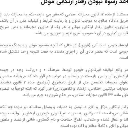
اخذ رشوه نبودن رفتار ارتکابی موکل
مستفاد از ماده 12 قانون مجازات اسلامی که مقرر می دارد، حکم به مجازات باید از
طریق دادگاه صالح، به موجب قانون و با رعایت شرایط و کیفیات مقرر در آن باشد،
بنابراین، تطبیق رفتار ارتکابی موکل با هر یک از عناوین مجرمانه و نصّ صریح
قوانین کیفری در آن خصوص، امری لازم و ضروری می باشد.
ارتشاء جرمی است آنی (فوری)، در حالی که آنچه مقصود موکل و سرهنگ ه بوده،
جرمی است که عنصر مادی آن از اجزای متعدد به قصد نتیجه واحد تشکیل شده
است.
در واقع توقیف غیرقانونی خودرو توسط سرهنگ ه و دریافت وجه در جهت
آزادسازی آن را می بایست در راستا و در عرض هم قرار داد که می‌تواند مشمول
عنوان مجرمانه تحصیل مال از طریق نامشروع (موضوع ماده 2 قانون تشدید
مجارات مرتکبین اختلاس، ارتشاء و کلاهبرداری) قرار گیرد که البته توجهاً به تبصره
ذیل ماده 122 قانون مجازات اسلامی، در حکم شروع به جرم می‌باشد.
رفتار ارتکابی موکل و آقای ه، توسل به عملیات و وسایل متقلبانه نیز نبوده چه آنکه
شاکی می‌دانسته که موکلین به صورت غیرقانونی خودروی ایشان را توقیف نموده
اند و اغفال نشده و متعاقب اطلاع حفاظت و دام گستری، شاکی از قصد و منظور
موکل و آقای ه کاملاً مطلع و آگاه بوده است.