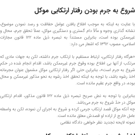
شروع به جرم بودن
رفتار ارتکابی موکل
با عنایت به اینکه به موجب اطلاع یافتن عوامل حفاظت و رصد نمودن موضوع،
نشانه گذاری وجوه و مآلاً دام گستری و دستگیری موکل، عملاً تحقق جرم، محال و
غیرممکن بوده است، بنابراین مستنداً به تبصره ذیل ماده 122 قانون مجازات
اسلامی، مصوب 1392 که اشعار می دارد:
«هرگاه رفتار ارتکابی، ارتباط مستقیم با ارتکاب جرم داشته، لکن به جهات مادی که
مرتکب از آنها بی اطلاع بوده وقوع جرم غیرممکن باشد، اقدام انجام شده در حکم
شروع به جرم است»، بنابراین حتی اگر رفتار ارتکابی موکل مشمول عنوان مجرمانه
اخذ رشوه باشد، با توجه به اینکه تحقق اخذ رشوه به نحو مذکور غیرممکن و محال
بوده، در واقع جرم عقیم مانده است.
بنابراین با توجه به نصّ صریح تبصره ذیل ماده 122 قانون مذکور، اقدام ارتکابی
موکل در حدّ شروع به جرم می‌باشد.
چه آنکه موکل قصد ارتکاب جرمی کرده و شروع به اجرای آن نموده، لکن به واسطه
عامل خارج از اراده او قصدش معلق مانده است.
نمونه لایحه تجدید نظر خواهی دادگاه نظامی