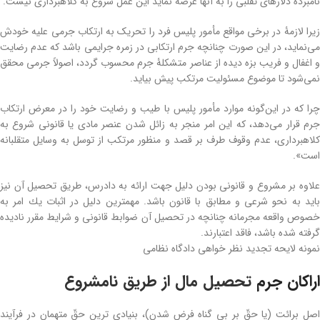
نامبرده دلارهای تقلبی را به آنها عرضه نماید این عمل شروع به کلاهبرداری نیست.
زیرا لازمۀ در برخی مواقع مأمور پلیس فرد را تحریک به ارتکاب جرمی علیه خودش
می‌نماید، در این صورت چنانچه جرم ارتکابی در زمره جرایمی باشد که عدم رضایت
و اغفال و فریب بزه دیده از عناصر متشکلۀ جرم محسوب گردد، اصولاً جرمی محقق
نمی‌شود تا موضوع مسئولیت مرتکب پیش بیاید.
چرا که در این‌گونه موارد مأمور پلیس با طیب و رضایت خود را در معرض ارتکاب
جرم قرار می‌دهد، که این امر منجر به زائل شدن عنصر مادی یا قانونی شروع به
کلاهبرداری، عدم وقوف طرف بر قصد و منظور مرتکب از توسل به وسایل متقلبانه
است».
علاوه بر مشروع و قانونی بودن دلیل جهت ارائه به دادرس، طریق تحصیل آن نیز
باید به نحو شرعی و مطابق با قانون باشد. مهمترین دلیل در اثبات یك امر به
خصوص واقعه مجرمانه چنانچه در تحصیل آن ضوابط قانونی و شرایط مقرر نادیده
گرفته شده باشد، فاقد اعتبارند.
نمونه لایحه تجدید نظر خواهی دادگاه نظامی
اراکان جرم
تحصیل مال از طریق نامشروع
اصل برائت (یا حقّ بر بی گناه فرض شدن)، بنیادی ترین حقّ متهمان در فرآیند