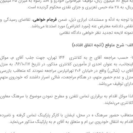
به مبلغ 80 میلیون ریال، توقیف غیرقانونی خودرو و اخذ رشوه به میزان 45 میلیون
ریال، به 28 ماه حبس تعزیری و جزای نقدی محکوم گردیده است.
ا توجه به ادلّه و مستندات ابرازی ذیل، ضمن
فرجام خواهی
، تقاضای رسیدگی و
نقض دادنامه معترض عنه (مورد اعتراض) مورد استدعا می‌باشد.
نمونه لایحه تجدید نظر خواهی دادگاه نظامی
الف- شرح ماوقع (آنچه اتفاق افتاده)
1- حسب مراجعه آقای ح به کلانتری 144 تهران، جهت جلب آقای م، موکل
اینجانب، به عنوان احدی از مأمورین کلانتری مذکور، در تاریخ 96/10/17، به منزل
آقای ب (شاکی) واقع در خیابان 206 تهرانپارس مراجعه نمودند که متعاقب بازرسی
منزل و عدم حضور متهم، در هنگام مراجعت، شاکی اصرار داشتند که خودروی متهم
دارای توقیف می‌باشد.
لذا موکل اقدام به برقراری تماس تلفنی و مطرح نمودن موضوع با سرهنگ معاون
کلانتری می‌نمایند.
متعاقب حضور سرهنگ ه در محل، ایشان با کارگر پارکینگ تماس گرفته و نامبرده
اقدام به انتقال خودروی بی ام و متعلق به آقای م به پارکینگ مذکور می‌نماید.