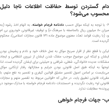
دام گستردن توسط حفاظت اطلاعات ناجا دلیل
محسوب می‌شود؟
- با توجه به اینکه موکل حسب
دادنامه فرجام خواسته
، به اتهام اخذ رشوه (به
میزان 80 میلیون ریال بالمناصفه با سرهنگ ه) و توقیف غیرقانونی خودروی بی ام
و، (با رعایت قواعد تعدّد معنوی موضوع ماده 131 قانون مجازات اسلامی)، محکوم
گردیده است.
لیکن با قطع نظر از اقرار صریح موکل به عمل خلاف خود و نادم و پشیمان بودن
ایشان و اینکه این موضوع موجب منفک شدن ایشان از نیروی انتظامی و ایجاد
مشکلات عدیده خانوادگی، شغلی، شرافتی و حیثیتی برای ایشان گردیده است، لذا
توجهاً به اینکه طبق اصل قانونی بودن جرایم و مجازاتها، رفتار ارتکابی موکل
می‌بایست بر اساس اصول تفسیر مضیّق قوانین کیفری و تفسیر به نفع متهم، با
مقررات قانونی تطبیق یابد، در حالی که «قوانین مربوط به تقصیر متهم و مجازات
قانونی او» رعایت نگردیده و «مستندات دادنامه فرجام خواسته با مدارک موجود در
پرونده» مطابقت ندارد.
ب-
جهات فرجام خواهی