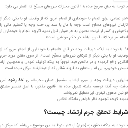
با توجه به نصّ صریح ماده 118 قانون مجازات نیروهای مسلّح که اشعار می دارد:
«هر نظامی برای انجام یا خودداری از انجام امری که از وظایف او یا یکی ‌دیگر از
کارکنان نیروهای مسلح است وجه یا مال یا سند پرداخت وجه یا تسلیم مالی را
‌بلاعوض یا کمتر از قیمت معمول به هر عنوان قبول نماید اگرچه انجام یا خودداری از
‌انجام امر برخلاف قانون نباشد در حکم مرتشی است»
لذا با توجه به اینکه دریافت وجه در قبال «انجام یا خودداری از انجام امری که
از
ظایف او
یا یکی ‌دیگر از کارکنان نیروهای مسلّح است»، از سوی مقنن مورد جرم
انگاری واقع گردیده و در مانحن فیه، توجهاً به اینکه توقیف نمودن و همچنین آزاد
نمودن خودروی بی ام و متعلق به فرزند شاکی که از «وظایف» موکل نبوده است.
نابراین دریافت وجه از سوی ایشان، مشمول عنوان مجرمانه ی
اخذ رشوه
نمی
باشد؛ چه آنکه توسعه دامنه شمول ماده 118 قانون مذکور، با اصل تفسیر مضیّق
قوانین ماهوی کیفری نیز منطبق نمی‌باشد.
نمونه لایحه تجدید نظر خواهی دادگاه نظامی
شرایط تحقق جرم ارتشاء
چیست؟
با توجه به اینکه تحقّق بزه (جرم) ارتشاء منوط به این موضوع می‌باشد که موکل در