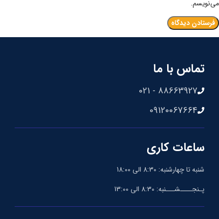
می‌نویسم.
تماس با ما
88663927 - 021
09120067664
ساعات کاری
شنبه تا چهارشنبه: 8:30 الی 18:00
پـنجــــشـــنبه: 8:30 الی 13:00