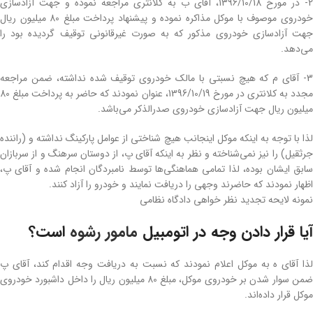
2- در مورخ 1396/10/18، آقای ب به کلانتری مراجعه نموده و جهت آزادسازی
خودروی موصوف با موکل مذاکره نموده و پیشنهاد پرداخت مبلغ 80 میلیون ریال
جهت آزادسازی خودروی مذکور که به صورت غیرقانونی توقیف گردیده بود را
می‌دهد.
3- آقای م که هیچ نسبتی با مالک خودروی توقیف شده نداشته، ضمن مراجعه
مجدد به کلانتری در مورخ 1396/10/19، عنوان نمودند که حاضر به پرداخت مبلغ 80
میلیون ریال جهت آزادسازی خودروی صدرالذکر می‌باشد.
لذا با توجه به اینکه موکل اینجانب هیچ شناختی از عوامل پارکینگ نداشته و (راننده
جرثقیل) را نیز نمی‌شناخته و نظر به اینکه آقای پ، از دوستان سرهنگ و از سربازان
سابق ایشان بوده، لذا تمامی هماهنگی‌ها توسط نامبردگان انجام شده و آقای پ،
اظهار نمودند که حاضرند وجهی را دریافت نمایند و خودرو را آزاد کنند.
نمونه لایحه تجدید نظر خواهی دادگاه نظامی
آیا قرار دادن وجه در اتومبیل
مامور رشوه
است؟
لذا آقای ه به موکل اعلام نمودند که نسبت به دریافت وجه اقدام کند، آقای پ
ضمن سوار شدن بر خودروی موکل، مبلغ 80 میلیون ریال را داخل داشبورد خودروی
موکل قرار داده‌اند.