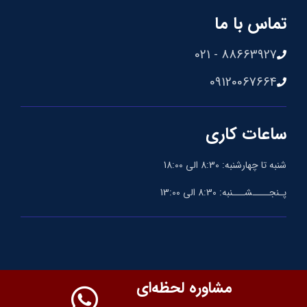
تماس با ما
88663927 - 021
09120067664
ساعات کاری
شنبه تا چهارشنبه: 8:30 الی 18:00
پـنجــــشـــنبه: 8:30 الی 13:00
مشاوره لحظه‌ای