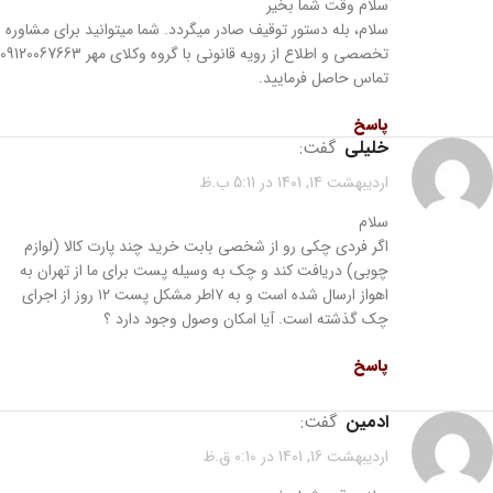
سلام وقت شما بخیر
سلام، بله دستور توقیف صادر میگردد. شما میتوانید برای مشاوره
تخصصی و اطلاع از رویه قانونی با گروه وکلای مهر 09120067663
تماس حاصل فرمایید.
پاسخ
خلیلی
گفت:
اردیبهشت 14, 1401 در 5:11 ب.ظ
سلام
اگر فردی چکی رو از شخصی بابت خرید چند پارت کالا (لوازم
چوبی) دریافت کند و چک به وسیله پست برای ما از تهران به
اهواز ارسال شده است و به ۷اطر مشکل پست ۱۲ روز از اجرای
چک گذشته است. آیا امکان وصول وجود دارد ؟
پاسخ
ادمین
گفت:
اردیبهشت 16, 1401 در 0:10 ق.ظ