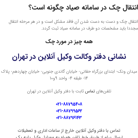
انتقال چک در سامانه صیاد چگونه است؟
انتقال چک و دست به دست شدن آن فاقد مشکل است و در هر مرحله انتقال
مجددا باید مشخصات دو طرف در سامانه صیاد ثبت گردد.
همه چیز در مورد چک
نشانی دفتر وکالت وکیل آنلاین در تهران
میدان ونک- ابتدای بزرگراه حقانی- خیابان گاندی جنوبی- خیابان چهاردهم- پلاک
14- طبقه 4- واحد 9و10
تلفن‌های
تماس
ثابت با دفتر وکیل آنلاین در تهران
021-88795408
021-88799562
021-88796143
تماس با دفتر وکیل آنلاین خارج از ساعات اداری و تعطیلات
ارسال پیام از طریق خط تلفن همراه به موبایل وکیل پایه یک