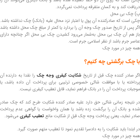
چکی است که روی آن دو خط کشیده شده باشد و بانک دیگری می‌تواند آن را
دریافت کند و به کسان متفرقه پرداخت نمی‌گردد.
پ) چک بی محل
چکی است که صادرکننده آن پول یا اعتبار نزد محال علیه (بانک) چک نداشته باشد.
اگر پس از تاریخ صدور چک وجه آن را بردارد یا کمتر از مبلغ چک محل داشته باشد
باز هم آن چک بی محل به‌شمار می‌رود کشیدن چک بی محل اگر چنانچه دارای
عناصر جرم باشد از نظر اسلامی جرم است.
همه چیز در مورد چک
با چک برگشتی چه کنیم؟
گر صادر کننده چک قبل از تاریخ
شکایت کیفری وجه چک
را نقدا به دارنده آن
پرداخته یا با موافقت شاکی خصوصی ترتیبی برای پرداخت آن داده باشد، یا
موجبات پرداخت آن را در بانک فراهم نماید، قابل تعقیب کیفری نیست.
در نتیجه زمانی شاکی حق دارد علیه صادر کننده شکایت طرح کند که چک صادر
شده و بانک آن را برگشت زده باشد یا همان واخواست یا گواهی عدم پرداخت
صادر نماید، یعنی پرداخت وجه چک قبل از شکایت مانع
تعقیب کیفری
می‌شود.
در ابتدا باید شکایت را به دادسرا تقدیم نمود تا تعقیب متهم صورت گیرد.
همه چیز در مورد چک