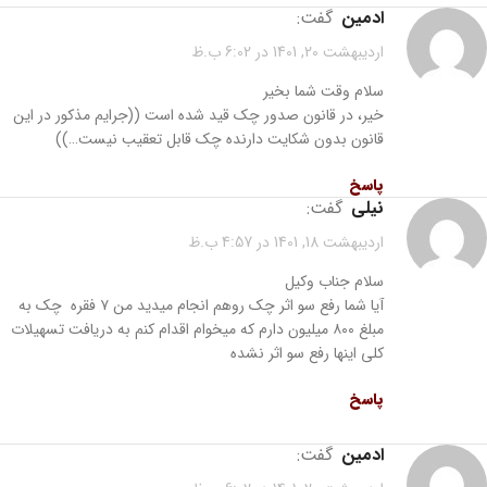
ادمین
گفت:
اردیبهشت 20, 1401 در 6:02 ب.ظ
سلام وقت شما بخیر
خیر، در قانون صدور چک قید شده است ((جرایم مذکور در این
قانون بدون شکایت دارنده چک قابل تعقیب نیست…))
پاسخ
نیلی
گفت:
اردیبهشت 18, 1401 در 4:57 ب.ظ
سلام جناب وکیل
آیا شما رفع سو اثر چک روهم انجام میدید من ۷ فقره چک به
مبلغ ۸۰۰ میلیون دارم که میخوام اقدام کنم به دریافت تسهیلات
کلی اینها رفع سو اثر نشده
پاسخ
ادمین
گفت: