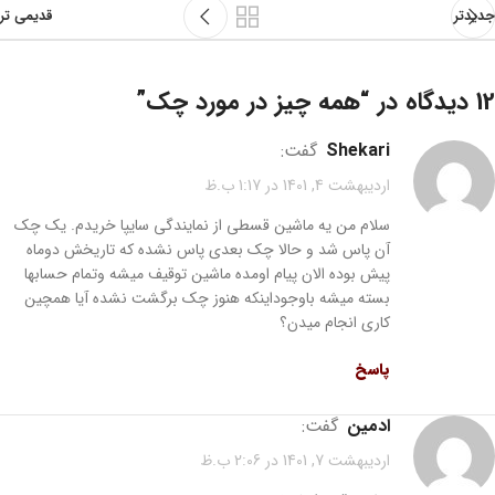
جدیدتر
قدیمی تر
12 دیدگاه در “
همه چیز در مورد چک
”
shekari
گفت:
اردیبهشت 4, 1401 در 1:17 ب.ظ
سلام من یه ماشین قسطی از نمایندگی سایپا خریدم. یک چک
آن پاس شد و حالا چک بعدی پاس نشده که تاریخش دوماه
پیش بوده الان پیام اومده ماشین توقیف میشه وتمام حسابها
بسته میشه باوجوداینکه هنوز چک برگشت نشده آیا همچین
کاری انجام میدن؟
پاسخ
ادمین
گفت:
اردیبهشت 7, 1401 در 2:06 ب.ظ