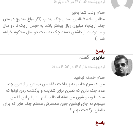
اردیبهشت 16, 1401 در 0:07 ق.ظ
سلام وقت شما بخیر
مطابق ماده ۷ قانون صدور چک بند پ (اگر مبلغ مندرج در متن
چک از پنجاه میلیون ریال بیشتر باشد به حبس از یک تا دو سال
و ممنوعیت از داشتن دسته چک به مدت دو سال محکوم خواهد
شد…)
پاسخ
ملایری
گفت:
اردیبهشت 18, 1401 در 4:52 ب.ظ
سلام خسته نباشید
من همسرم حاضر به پرداخت نفقه من نیستن و ایشون چند
عدد چک دارن که نمیرن برای شکایت و برگشت زدن اونها که
مبادا با وصولشون من نفقه ام طلب کنم . سوالم این ایا من
میتونم به جای ایشون چون همسرش هستم چک های که برای
طلبش برگشت بزنم ؟
پاسخ