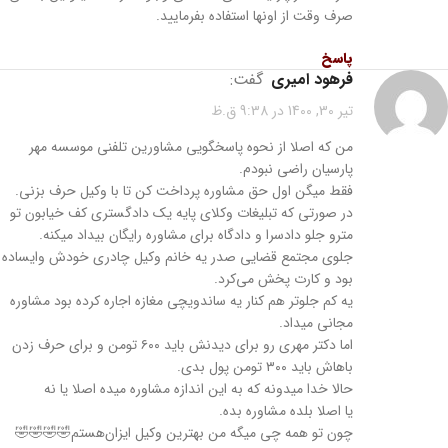
صرف وقت از اونها استفاده بفرمایید.
پاسخ
فرهود امیری
گفت:
تیر 30, 1400 در 9:38 ق.ظ
من که اصلا از نحوه پاسخگویی مشاورین تلفنی موسسه مهر
پارسیان راضی نبودم.
فقط میگن اول حق مشاوره پرداخت کن تا با وکیل حرف بزنی.
در صورتی که تبلیغات وکلای پایه یک دادگستری کف خیابون تو
مترو جلو دادسرا و دادگاه برای مشاوره رایگان بیداد میکنه.
جلوی مجتمع قضایی صدر یه خانم وکیل چادری خودش وایساده
بود و کارت پخش می‌کرد.
یه کم جلوتر هم کنار یه ساندویچی مغازه اجاره کرده بود مشاوره
مجانی میداد.
اما دکتر مهری رو برای دیدنش باید ۶۰۰ تومن و برای حرف زدن
باهاش باید ۳۰۰ تومن پول بدی.
حالا خدا میدونه که به این اندازه مشاوره میده اصلا یا نه
یا اصلا بلده مشاوره بده.
چون تو همه چی میگه من بهترین وکیل ایزان‌هستم🤣🤣🤣🤣