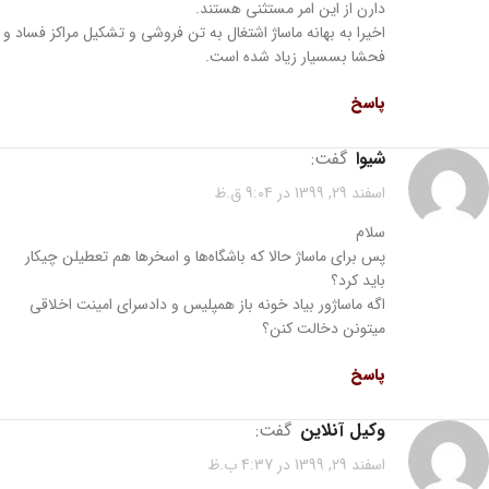
دارن از این امر مستثنی هستند.
اخیرا به بهانه ماساژ اشتغال به تن فروشی و تشکیل مراکز فساد و
فحشا بسسیار زیاد شده است.
پاسخ
شیوا
گفت:
اسفند 29, 1399 در 9:04 ق.ظ
سلام
پس برای ماساژ حالا که باشگاه‌ها و اسخرها هم تعطیلن چیکار
باید کرد؟
اگه ماساژور بیاد خونه باز همپلیس و دادسرای امینت اخلاقی
میتونن دخالت کنن؟
پاسخ
وکیل آنلاین
گفت:
اسفند 29, 1399 در 4:37 ب.ظ