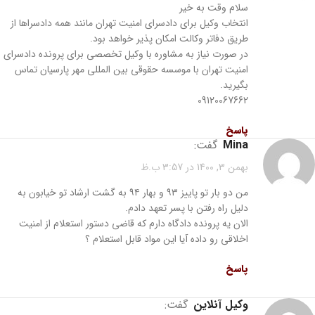
سلام وقت به خیر
انتخاب وکیل برای دادسرای امنیت تهران مانند همه دادسراها از
طریق دفاتر وکالت امکان پذیر خواهد بود.
در صورت نیاز به مشاوره با وکیل تخصصی برای پرونده دادسرای
امنیت تهران با موسسه حقوقی بین المللی مهر پارسیان تماس
بگیرید.
09120067662
پاسخ
mina
گفت:
بهمن 3, 1400 در 3:57 ب.ظ
من دو بار تو پاییز ۹۳ و بهار ۹۴ به گشت ارشاد تو خیابون به
دلیل راه رفتن با پسر تعهد دادم.
الان یه پرونده دادگاه دارم که قاضی دستور استعلام از امنیت
اخلاقی رو داده آیا این مواد قابل استعلام ؟
پاسخ
وکیل آنلاین
گفت: