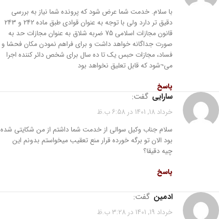
با سلام. خدمت شما عرض شود که پرونده شما نیاز به بررسی
دقیق تر دارد ولی با توجه به عنوان قوادی طبق ماده 242 و 243
قانون مجازات اسلامی 75 ضربه شلاق به عنوان مجازات حد به
صورت جداگانه خواهد داشت و برای فراهم نمودن مکان فحشا و
فساد، مجازات حبس یک تا ده سال برای شخص دائر کننده اجرا
می¬شود که قابل تعلیق نخواهد بود
پاسخ
سارایی
گفت:
خرداد 18, 1401 در 6:58 ب.ظ
سلام جناب وکیل سوالی از خدمت شما داشتم از من شکایتی شده
بود الان تو برگه خورده قرار منع تعقیب میخواستم بدونم این
چیه دقیقا؟
پاسخ
ادمین
گفت:
خرداد 19, 1401 در 3:28 ب.ظ