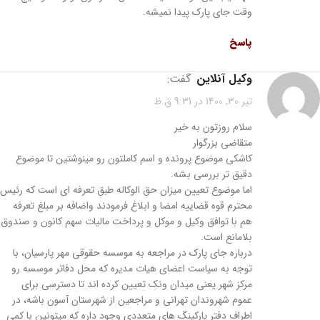
وقت جای پارک پیدا نمیشه.
پاسخ
وکیل آنلاین
گفت:
تیر 30, 1400 در 9:31 ق.ظ
سلام روزتون به خیر
متقاضی بزرگوار
کاشکی موضوع پرونده و اسم کاملتون رو مینوشتین تا موضوع
دقیق تر بررسی بشه.
اما موضوع تعیین میزان حق الوکاله طبق تعرفه ای است که رئیس
محترم قوه قضاییه امضا و ابلاغ فرمودند واضافه بر مبلغ تعرفه
هم با توافق وکیل و موکل و پرداخت مالیات سهم کانون و صندوق
بلامانع است.
درباره جای پارک در مراجعه به موسسه حقوقی مهر پارسیان، با
توجه به سیاست اعضای هیات مدیره که محل دفاتر موسسه رو
مرکز شهر یعنی میدان ونک تعیین کرده اند تا دسترسی برای
عموم شهروندان تهرانی و مراجعین از شهرستان آسون باشه، در
اطراف دفتر پارکینگ های متعددی وجود داره که میتونین با کمی