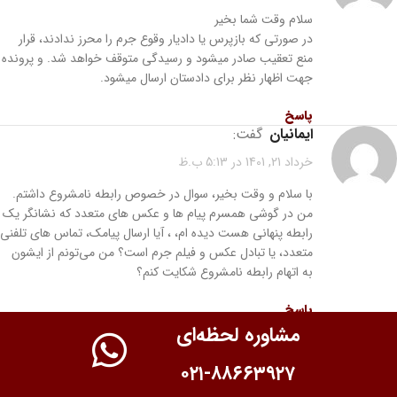
سلام وقت شما بخیر
در صورتی که بازپرس یا دادیار وقوع جرم را محرز ندادند، قرار
منع تعقیب صادر میشود و رسیدگی متوقف خواهد شد. و پرونده
جهت اظهار نظر برای دادستان ارسال میشود.
پاسخ
ایمانیان
گفت:
خرداد 21, 1401 در 5:13 ب.ظ
با سلام و وقت بخیر، سوال در خصوص رابطه نامشروع داشتم.
من در گوشی همسرم پیام ها و عکس های متعدد که نشانگر یک
رابطه پنهانی هست دیده ام، ، آیا ارسال پیامک، تماس های تلفنی
متعدد، یا تبادل عکس و فیلم جرم است؟ من می‌تونم از ایشون
به اتهام رابطه نامشروع شکایت کنم؟
پاسخ
مشاوره لحظه‌ای
ادمین
گفت:
۰۲۱-۸۸۶۶۳۹۲۷
خرداد 26, 1401 در 0:54 ق.ظ