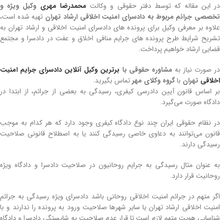
ر این مقاله که توسط دفتر حقوقی و وکالت
محمدرضا مهری
وکیل ویژه و
خصصی جرائم مربوط به دادسرای امنیت اخلاقی ارشاد تهران
تهیه شده است،
علاوه بر معرفی وکیل برای پرونده های دادسرای امنیت اخلاقی و ارشاد تهران به
تشریح شرایط طرح پرونده های جرایم منافی اخلاق و عفت در دادسرا و مجتمع
قضایی ارشاد خواهیم پرداخت.
ر صورت نیاز به
مشاوره حقوقی با
برترین وکیل آنلاین دادسرای جرایم امنیت
اخلاقی
تهران
با
گروه وکلای مهر
تماس بگیرید.
بر اساس قانون آیین دادرسی کیفری، رسیدگی به بعضی از جرائم، از ابتدا در
دادگاه صورت می‌گیرد.
در نظام حقوقی ایران چند نوع دادگاه کیفری وجود دارد که هر کدام به موجب
قانون می‌توانند به دعاوی خاصی رسیدگی کنند یا به اصطلاح قانونی صلاحیت
رسیدگی دارند.
به عنوان مثال رسیدگی به جرایم روحانیون در صلاحیت دادسرا و دادگاه ویژه
روحانیت قرار دارد.
وکیل آنلاین دادسرای امنیت اخلاقی
اگر متهم در جرائم امنیت اخلاقی روحانی باشد دادسرای ویژه رسیدگی به جرائم
امنیت اخلاقی ارشاد تهران یا سایر شهرها صلاحیت ورود به پرونده را ندارند و با
شناسایی هویت متهم لازم است تا قرار عدم صلاحیت به شایستگی دادسرا و دادگاه