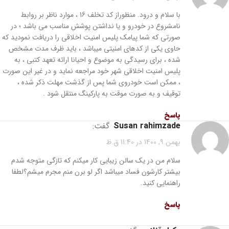
با سلام و درود. منظوراز کد تخلف 16 ، موارد ناظر بر روابط
نامشروع در خودرو و یا نداشتن پوشش مناسب می باشد ؛ در
صورتی که شما پیامک پلیس امنیت اخلاقی را دریافت نمودید که
حاوی یکی از کدهای امنیتی میباشد ، باید ظرف مدت مشخص
شده ، برای رسیدگی به موضوع و احیانا ارائه تعهد کتبی ، به
پلیس امنیت اخلاقی شهر خود مراجعه نماید و در غیر این صورت
، ممکن است خودروی شما پس از گذشت مهلت ذکر شده ،
توقیف و به صورت موقت به پارکینگ منتقل شود .
پاسخ
susan rahimzade
گفت:
بهمن 9, 1400 در 11:40 ق.ظ
سلام من در یک سالن زیبایی کار میکنم که تازگی متوجه شدم
بیشتر کارشون فساد میباشد اگر لو برن منم مجرم میشم؟لطفا
راهنمایی کنید.
پاسخ