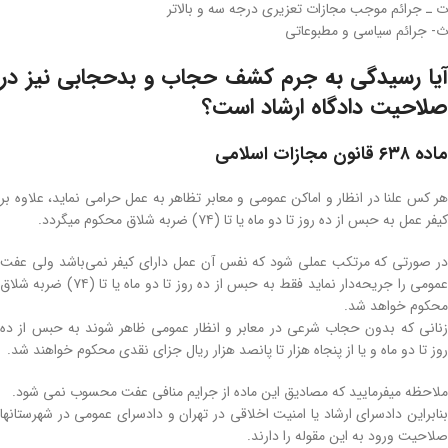
ت ـ جرائم موجب مجازات تعزیری درجه سه و بالاتر
ث- جرائم سیاسی و مطبوعاتی
وکیل آنلاین دادسرای امنیت اخلاقی
آیا رسیدگی به جرم کشف حجاب و بدحجابی نیز در
صلاحیت دادگاه ارشاد است؟
ماده ۶۳۸ قانون مجازات اسلامی
هر کس علنا در انظار و اماکن عمومی و معابر تظاهر به عمل حرامی نماید، علاوه بر
کیفر عمل به حبس از ده روز تا دو ماه یا تا (۷۴)‌ ضربه شلاق محکوم میگردد.
در صورتی که مرتکب عملی شود که نفس آن عمل دارای کیفر نمی‌باشد ولی عفت
عمومی را جریحه‌دار نماید فقط به حبس از ده روز تا دو ماه یا تا (۷۴) ضربه شلاق
محکوم خواهد شد.
زنانی که بدون حجاب شرعی در معابر و انظار عمومی ظاهر شوند به حبس از ده
روز تا دو ماه و یا از پنجاه هزار تا پانصد هزار ریال جزای‌ نقدی محکوم خواهند شد.
ملاحظه میفرمایید که مصادیق این ماده از جرایم منافی عفت محسوب نمی شود.
بنابراین دادسرای ارشاد یا امنیت اخلاقی در تهران و دادسرای عمومی در شهرستانها
صلاحیت ورود به این مقوله را دارند.
وکیل آنلاین دادسرای امنیت اخلاقی