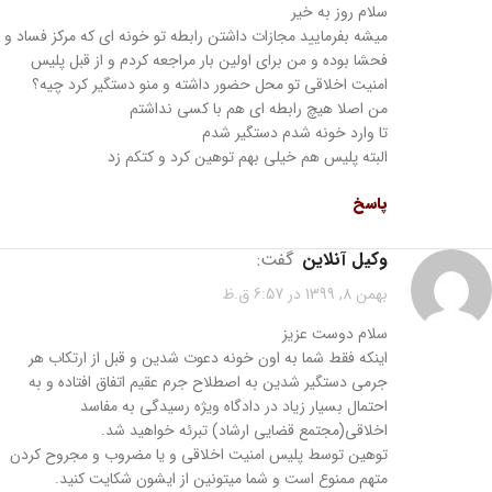
سلام روز به خیر
میشه بفرمایید مجازات داشتن رابطه تو خونه ای که مرکز فساد و
فحشا بوده و من برای اولین بار مراجعه کردم و از قبل پلیس
امنیت اخلاقی تو محل حضور داشته و منو دستگیر کرد چیه؟
من اصلا هیچ رابطه ای هم با کسی نداشتم
تا وارد خونه شدم دستگیر شدم
البته پلیس هم خیلی بهم توهین کرد و کتکم زد
پاسخ
وکیل آنلاین
گفت:
بهمن 8, 1399 در 6:57 ق.ظ
سلام دوست عزیز
اینکه فقط شما به اون خونه دعوت شدین و قبل از ارتکاب هر
جرمی دستگیر شدین به اصطلاح جرم عقیم اتفاق افتاده و به
احتمال بسیار زیاد در دادگاه ویژه رسیدگی به مفاسد
اخلاقی(مجتمع قضایی ارشاد) تبرئه خواهید شد.
توهین توسط پلیس امنیت اخلاقی و یا مضروب و مجروح کردن
متهم ممنوع است و شما میتونین از ایشون شکایت کنید.