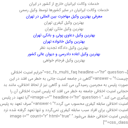
خدمات وکالت ایرانیان خارج از کشور در ایران
خدمات وکالت ایرانیان در سایر کشورها توسط وکیل رسمی
معرفی بهترین وکیل مهاجرت بین المللی در تهران
بهترین وکیل کیفری تهران
بهترین وکیل ملکی تهران
بهترین وکیل دعاوی پولی و بانکی تهران
بهترین وکیل خانواده تهران
بهترین وکیل دادگاه تجدید نظر
بهترین وکیل اعاده دادرسی و دیوان عالی کشور
بهترین وکیل فرجام خواهی
[sc_fs_multi_faq headline-0=”h2″ question-0=”جرایم امنیت اخلاقی
چیست؟” answer-0=”گاهی در جامعه امنیت جانی به خطر می افتد در این
صورت پلیس به مجرمین رسیدگی می کنند و گاهی نیز از لحاظ اخلاقی، مانند بد
حجابی امنیت اخلاقی جامعه به خطر می افتد که پلیس امنیت اخلاقی آن را
پیگیری می کند.” image-0=”” headline-1=”h2″ question-1=”آیا تعهد در پلیس
امنیت اخلاقی سابقه کیفری محسوب می گردد؟” answer-1=”صرف تعهد به پلیس
امنیت اخلاقی برای افراد سبب سابقه کیفری نمی‌گردد و تنها تعهد گرفته شده نزد
پلیس امنیت اخلاقی حفظ می‌شود.” image-1=”” count=”2″ html=”true”
css_class=””]