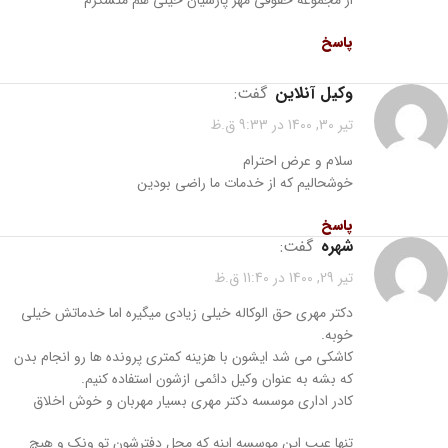
پاسخ
وکیل آنلاین
گفت:
تیر 30, 1400 در 9:33 ق.ظ
سلام و عرض احترام
خوشحالیم که از خدمات ما راضی بودین
پاسخ
شهره
گفت:
تیر 29, 1400 در 11:40 ق.ظ
دکتر مهری حق الوکاله خیلی زیادی میگیره اما خدماتش خیلی
خوبه.
کاشکی می شد ایشون با هزینه کمتری پرونده ها رو انجام بدن
که بشه به عنوان وکیل دائمی ازشون استفاده کنیم.
کادر اداری موسسه دکتر مهری بسیار مهربان و خوش اخلاق
تنها عیب این موسسه اینه که محل دفترشون تو ونک و هیچ