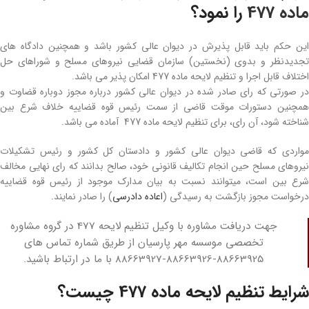
ماده 477
را نمود؟
این حکم باید قابل پذیرش در دیوان عالی کشور باشد و همچنین دادگاه‌ های
تجدیدنظر و بدوی (نخستین) سازمان قضایی نیروهای مسلح و شوراهای حل
اختلاف قابل اجرا و تنظیم لایحه ماده 477 امکان‌ پذیر می‌ باشد.
در صورتی که رای صادر شده در دیوان عالی کشور درباره مجوز دوباره قضاوت و
همچنین دستورات موقت قاضی از سمت رئیس قوه قضاییه خلاف شرع بین
شناخته شود، آن رای، برای تنظیم لایحه ماده 477 آماده می‌ باشد.
مواردی که قاضی دیوان عالی کشور و دادستان کل کشور و رئیس تشکیلات
نیروهای مسلح حین انجام تکالیف قانونی خود، صالح بدانند که رای نهایی مخالف
شرع بین است، میتوانند نسبت به بیان مدارک موجود از رئیس قوه قضاییه
درخواست مجوز بازگشت به رسیدگی (
اعاده دادرسی
) را صادر نمایند.
جهت دریافت مشاوره با وکیل تنظیم لایحه 477 در گروه مشاوره
تخصصی موسسه مهر پارسیان از طریق شماره تماس های
88663925-88663926-88663927 با ما در ارتباط باشید.
شرایط تنظیم لایحه ماده 477 چیست؟