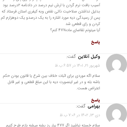
آسیب بافت نرم گردن با ارش نیم درصد در دادنامه ۲درصد بود
بدلیل نداشتن صلاحیت ذاتی نقض وبه کیفری استان فرستاد که
پس از رسیدگی دیه مورد اشاره را به یک درصدو یک دوهزارم کم
کردن و رای قطعی شد
آیا میتونم تقاضای ماده477 کنم؟
پاسخ
وکیل آنلاین
گفت:
شهریور 21, 1401 در 6:57 ب.ظ
سلام اگه موردی برای اثبات خلاف بین شرع یا قانون بودن حکم
باشه بله و در غیر اینصورت دیه با این مبلغ قطعی و غیر قابل
اعتراض هست.
پاسخ
بهرامی
گفت:
دی 13, 1402 در 7:06 ب.ظ
سلام خسته نباشید اگر 477 یبار رد بشه میشه بازم طرح کنیم