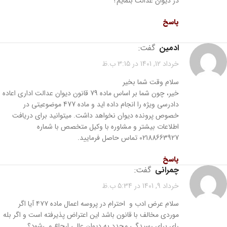
در دیوان عدالت بنمایم؟
پاسخ
ادمین
گفت:
خرداد 12, 1401 در 3:15 ب.ظ
سلام وقت شما بخیر
خیر، چون شما بر اساس ماده 79 قانون دیوان عدالت اداری اعاده
دادرسی ویژه را انجام داده اید و ماده 477 موضوعیتی در
خصوص پرونده دیوان نخواهد داشت. میتوانید برای دریافت
اطلاعات بیشتر و مشاوره با وکیل متخصص با شماره
02188663927 تماس حاصل فرمایید.
پاسخ
چمرانی
گفت:
خرداد 9, 1401 در 5:34 ب.ظ
سلام عرض ادب و احترام در پروسه اعمال ماده ۴۷۷ آیا اگر
موردی مخالف با قانون باشد این اعتراض پذیرفته است و اگر بله
رای برای رسیدگی مجدد به دیوان عالی ارجاع می‌شود؟