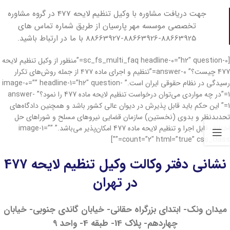
جهت دریافت مشاوره با وکیل تنظیم لایحه 477 در گروه مشاوره
تخصصی موسسه مهر پارسیان از طریق شماره تماس های
88663925-88663926-88663927 با ما در ارتباط باشید.
[sc_fs_multi_faq headline-0=”h2″ question-0=”منظور از وکیل تنظیم لایحه
477 چیست؟” answer-0=”تنظیم و اجرای ماده ۴۷۷ از جمله روش‌های تکرار
رسیدگی در نظام حقوقی ایران است.” image-0=”” headline-1=”h2″ question-
1=”در چه مواردی می‌توان درخواست تنظیم لایحه ماده 477 را نمود؟” answer-
1=” این حکم باید قابل پذیرش در دیوان عالی کشور باشد و همچنین دادگاه‌های
تجدیدنظر و بدوی (نخستین) سازمان قضایی نیروهای مسلح و شوراهای حل
اختلاف قابل اجرا و تنظیم لایحه ماده 477 امکان‌پذیر می‌باشد.” image-1=””
count=”2″ html=”true” css_class=””]
نشانی دفتر وکالت وکیل تنظیم لایحه 477
در تهران
میدان ونک- ابتدای بزرگراه حقانی- خیابان گاندی جنوبی- خیابان
چهاردهم- پلاک 14- طبقه 4- واحد 9