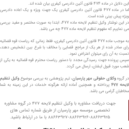
این دلایل در ماده 474 قانون آئین دادرسی کیفری بیان شده‌ اند.
اما در ماده 477 قانون آئین دادرسی کیفری یک جهت ویژه و یک اعاده دادرسی
ویژه پیش‌ بینی شده است.
در این نوشتار وکیل تنظیم لایحه ماده 477، ابتدا به صورت مختصر و مفید بررسی
می‌ نماییم که مفهوم تنظیم لایحه ماده 477 چه می‌ باشد.
به موجب ماده 477 قانون آئین دادرسی کیفری، فقط زمانی که ریاست قوه قضائیه
رای صادر شده از هر یک از مراجع قضایی را مخالف با شرع بین تشخیص دهند،
نسبت به آن رای میتوان اعتراض نمود.
سپس پرونده جهت رسیدگی مجدد با دستور ریاست محترم قوه قضائیه به یکی از
شعب مورد قبول ایشان، ارسال می‌ گردد.
ر گروه
وکلای حقوقی مهر پارسیان
، تیم پژوهشی به بررسی موضوع
وکیل تنظیم
لایحه 477
پرداخته و همچنین آماده ارائه هرگونه خدمات در این زمینه به شما
مخاطبان گرامی می‌ باشد.
جهت دریافت مشاوره با وکیل تنظیم لایحه 477 در گروه مشاوره
تخصصی موسسه مهر پارسیان از طریق شماره تماس های
88663925-88663926-88663927 با ما در ارتباط باشید.