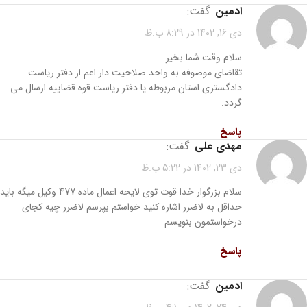
ادمین
گفت:
دی 16, 1402 در 8:29 ب.ظ
سلام وقت شما بخیر
تقاضای موصوفه به واحد صلاحیت دار اعم از دفتر ریاست
دادگستری استان مربوطه یا دفتر ریاست قوه قضاییه ارسال می
گردد.
پاسخ
مهدی علی
گفت:
دی 23, 1402 در 5:22 ب.ظ
سلام بزرگوار خدا قوت توی لایحه اعمال ماده 477 وکیل میگه باید
حداقل به لاضرر اشاره کنید خواستم بپرسم لاضرر چیه کجای
درخواستمون بنویسم
پاسخ
ادمین
گفت: