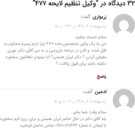
32 دیدگاه در “
وکیل تنظیم لایحه 477
”
زریواری
گفت:
اردیبهشت 6, 1401 در 1:43 ب.ظ
سلام خسته نباشید
من به یک وکیل متخصص ماده ۴۷۷ نیاز دارم پسرم محکوم به
قتل شده و الان در مرحله بازپرسی و به من آقای دکتر مهری
معرفی کردن ؟ دکتر ایران هستن؟ آیا میتونم باهاشون مشاوره
داشته باشم برای قبول وکالت ؟
پاسخ
ادمین
گفت:
اردیبهشت 8, 1401 در 10:07 ق.ظ
سلام وقت شما بخیر
بله آقای دکتر در حال حاضر ایران هستن و برای رزرو تایم مشاوره
با ایشان با شماره ۰۹۱۲۰۰۶۷۶۶۳ تماس حاصل فرمایید.