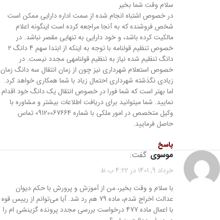
سلام وقت شما بخیر
در خصوص اشتباه انجام شده از سمت اداره دارایی ممکن است
شخص فروشنده که به آنجا مراجعه کرده است اینگونه اعلام
مالکیت کرده باشد، و خود دارایی به تنهایی مقصر نباشد. در
خصوص تنظیم قولنامه با توجه به اینکه از ابتدا سهم 4 دانگ ٢
دانگ تنظیم شده نیاز به تنظیم قولنامهی مجدد نیست. در
خصوص استعلام شهرداری نیز چون از زمان انتقال سه دانگ زمان
زیادی نگذشته شهرداری احتمال زیاد با شما همکاری خواهد کرد.
اما بهتر است که شما فورا در خصوص انتقال یک دانگ خود اقدام
نمایید. شما میتوانید برای دریافت اطلاعات بیشتر و مشاوره با
وکیل متخصص در امور ملکی با شماره 09120067664 تماس
حاصل فرمایید.
پاسخ
موسوی
گفت:
خرداد 9, 1401 در 4:22 ب.ظ
با سلام و وقت بخیر، من از آموزش و پرورش با حکم دیوان
عدالت اخراج شدم، ماده 79 هم رد شد. آیا می‌توانم از رییس قوه
با اعمال ماده 477 درخواست بررسی مجدد پرونده گزینشی ام را