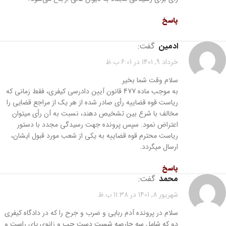
پاسخ
ادمین
گفت:
خرداد 9, 1401 در 6:01 ب.ظ
سلام وقت شما بخیر
به موجب ماده 477 قانون آیین دادرسی کیفری، فقط زمانی که
ریاست قوه قضاییه رأی صادر شده از هر یک از مراجع قضایی را
مخالف با شرع بین تشخیص دهند، نسبت به آن رأی میتوان
اعتراض نمود. سپس پرونده جهت رسیدگی مجدد با دستور
ریاست محترم قوه قضاییه به یکی از شعب مورد قبول ایشان،
ارسال میگردد.
پاسخ
محمد
گفت:
شهریور 8, 1401 در 11:38 ب.ظ
سلام در پرونده آدم ربایی و ضرب و جرح را که در دادگاه کیفری
دو که شامل سه حارصه شست دست چپ و زانوی پای راست و