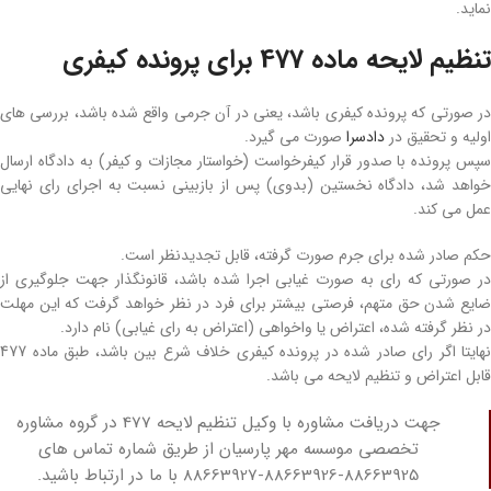
نماید.
تنظیم لایحه ماده 477 برای پرونده کیفری
در صورتی که پرونده کیفری باشد، یعنی در آن جرمی واقع شده باشد، بررسی‌ های
اولیه و تحقیق در
دادسرا
صورت می‌ گیرد.
سپس پرونده با صدور قرار کیفرخواست (خواستار مجازات و کیفر) به دادگاه ارسال
خواهد شد، دادگاه نخستین (بدوی) پس از بازبینی نسبت به اجرای رای نهایی
عمل می‌ کند.
حکم صادر شده برای جرم صورت گرفته، قابل تجدیدنظر است.
در صورتی که رای به صورت غیابی اجرا شده باشد، قانونگذار جهت جلوگیری از
ضایع شدن حق متهم، فرصتی بیشتر برای فرد در نظر خواهد گرفت که این مهلت
در نظر گرفته شده، اعتراض یا واخواهی (اعتراض به رای غیابی) نام دارد.
نهایتا اگر رای صادر شده در پرونده کیفری خلاف شرع بین باشد، طبق ماده 477
قابل اعتراض و تنظیم لایحه می‌ باشد.
جهت دریافت مشاوره با وکیل تنظیم لایحه 477 در گروه مشاوره
تخصصی موسسه مهر پارسیان از طریق شماره تماس های
88663925-88663926-88663927 با ما در ارتباط باشید.