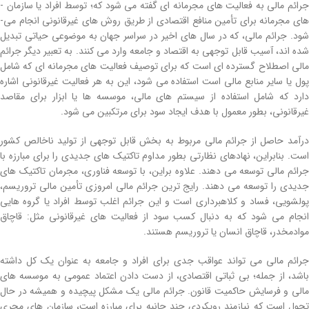
جرائم مالی به فعالیت­ های مجرمانه ای گفته می ­شود که؛ توسط افراد یا سازمان ­
های مجرمانه برای تأمین منافع اقتصادی از طریق روش های غیرقانونی انجام می­
شود. جرائم مالی، که در سال های اخیر در سراسر جهان به موضوعی حیاتی تبدیل
شده‌ اند، آسیب قابل توجهی به اقتصاد و جامعه وارد می‌ کنند. به ­تعبیر دیگر جرائم
مالی اصطلاح گسترده ­ای است که برای توصیف فعالیت­ های مجرمانه ­ای که شامل
پول یا سایر منابع مالی است استفاده می­ شود، این به هر فعالیت غیرقانونی اشاره
دارد که شامل استفاده از سیستم ­های مالی، موسسه ­ها یا ابزار برای مقاصد
غیرقانونی، بطور معمول با هدف ایجاد سود برای مرتکبین می ­شود.
درآمد حاصل از جرائم مالی مربوط به بخش قابل توجهی از تولید ناخالص کشور
است. بنابراین، نهادهای نظارتی بطور مداوم تاکتیک­ های جدیدی را برای مبارزه با
جرائم مالی توسعه می ­دهند. علاوه براین، با توسعه فناوری، مجرمان تاکتیک های
جدیدی را توسعه می ­دهند. رایج­ ترین جرائم مالی امروزی تأمین مالی تروریسم،
پولشویی، فساد و کلاهبرداری است و این جرائم اغلب توسط افراد یا گروه­ هایی
انجام می ­شود که به دنبال کسب سود از فعالیت ­های غیرقانونی مثل: قاچاق
موادمخدر، قاچاق انسان یا تروریسم هستند.
جرائم مالی می تواند عواقب جدی برای افراد و جامعه به عنوان یک کل داشته
باشد، از جمله؛ بی­ ثباتی اقتصادی، از دست دادن اعتماد عمومی به موسسه­ های
مالی و فرسایش حاکمیت قانون. جرائم مالی یک مشکل پیچیده و همیشه در حال
تحول است که نیازمند رویکردی چند جانبه برای مبارزه است، سازمان ­های مجری