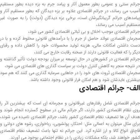
جرائم سنتی و عمومی بطور معمول آثار و پیامد جرم به بزه­ دیده بطور مستقیم
آسیب می رساند، در جرائم اقتصادی علاوه بر بزه ­دیدگان که بطور مستقیم آثار و
پیامدهای جرائم گریبانگیرشان است، برخی بزه ­دیدگان (دولت) را به ­صورت غیر
مستقیم آسیب می­ رساند،
جرائم اقتصادی موجب اخلال و بی ­ثباتی اقتصادی کشور می­ شود،
مجرمان اقتصادی عوائد حاصل از جرم را با درآمدهای قانونی مخلوط کرده و با در
دست داشتن امکانات مالی، هزینه تولید محصولات خود را کاهش داده و رقبای
دیگر را که فعالیت قانونی دارند از صحنه رقابت خارج می­ کنند،
جرائم اقتصادی در کشورهای در حال توسعه بر میزان بودجه دولت تأثیر گذاشته و
در نتیجه منجر به کاهش کنترل دولت بر سیاست­ گذاری ­های اقتصادی می ­شود،
مجرمان اقتصادی ثروت­ های خود را در جاهایی سرمایه ­گذاری می ­کنند که هم سود
بیشتری عایدشان شود و هم امکان فرار قانونی وجود داشته باشد.
الف- جرائم اقتصادی
جرائم اقتصادی شامل رفتارهای غیرقانونی و مجرمانه ­ای است که بیشترین اثر را
روی نظام اقتصادی کشور دارند، اگر جرائم مالی در سطوح گسترده انجام شوند و
هدف آن ها تضعیف نظام اقتصادی کشور باشد، جرائم اقتصادی نامیده می­ شوند،
برای مثال می­توان به اعمالی مثل: احتکار، پولشویی، رباخواری، رشوه­ های دولتی و
قاچاق انواع کالا و ارز اشاره کرد. این جرائم نه تنها باعث تضعیف نظام اقتصادی
کشور خواهند شد، بلکه مشکلات زیادی را در نظام اجتماعی بوجود می ­آورند.