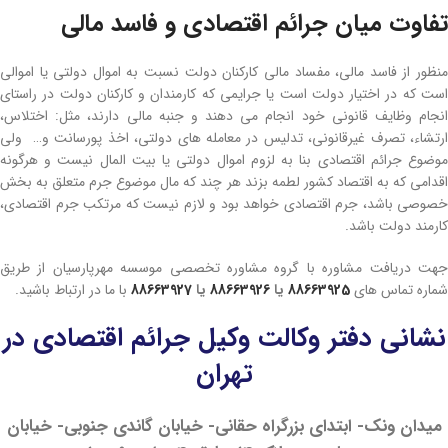
تفاوت میان جرائم اقتصادی و فاسد مالی
منظور از فاسد مالی، مفساد مالی کارکنان دولت نسبت به اموال دولتی یا اموالی
است که در اختیار دولت است یا جرایمی که کارمندان و کارکنان دولت در راستای
انجام وظایف قانونی خود انجام می­ دهند و جنبه مالی دارند، مثل: اختلاس،
ارتشاء، تصرف غیرقانونی، تدلیس در معامله­ های دولتی، اخذ پورسانت و… ولی
موضوع جرائم اقتصادی بنا به لزوم اموال دولتی یا بیت­ المال نیست و هرگونه
اقدامی که به اقتصاد کشور لطمه بزند هر چند که مال موضوع جرم متعلق به بخش
خصوصی باشد، جرم اقتصادی خواهد بود و لازم نیست که مرتکب جرم اقتصادی،
کارمند دولت باشد.
جهت دریافت مشاوره با گروه مشاوره تخصصی موسسه مهرپارسیان از طریق
شماره تماس های
88663925
یا
88663926
یا
88663927
با ما در ارتباط باشید.
نشانی دفتر وکالت وکیل جرائم اقتصادی در
تهران
میدان ونک- ابتدای بزرگراه حقانی- خیابان گاندی جنوبی- خیابان