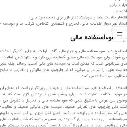
فرار مالیاتی،
اختلاس،
انتشار اطلاعات غلط و سوءاستفاده از بازار برای کسب سود مالی،
افشاء غیر مجاز اطلاعات مالی، تجاری و اقتصادی اشخاص، شرکت ­ها و موسسه ­
های تجاری.
پ-
سوءاستفاده مالی
اصطلاح ­های سوءاستفاده مالی و جرم مالی گاهی اوقات به جای یکدیگر استفاده
می­ شوند. ولی سوءاستفاده مالی معنای گسترده­ تری دارد و نه تنها شامل فعالیت ­
های غیرقانونی است که ممکن است به سیستم ­های مالی آسیب برساند، بلکه سایر
فعالیت هایی را نیز در بر می­گیرد که از چارچوب­ های مالیاتی و نظارتی با نتایج
نامطلوب سوءاستفاده می­ کنند.
استفاده از اصطلاح ­های سوءاستفاده مالی و جرم مالی بیانگر آن است که معنای آن
در موارد مختلف متفاوت است. برای روشن شدن کاربردشان لازم است که به ­
وضوح بین عوامل یا مشوق­ هایی که سوءاستفاده مالی را تسهیل یا تشویق می ­
کنند، مثل چارچوب ­های نظارتی ضعیف، سیستم­ های مالیاتی ضعیف و فعالیت­
هایی که سوءاستفاده مالی ایجاد می­ کنند، تمایز قائل شویم. بر این اساس، مفهوم
سوءاستفاده مالی به معنای بسیار گسترده ­ای تفسیر می ­شود که شامل فعالیت ­های
مالی غیرقانونی است که بسیاری از آن ها پتانسیل آسیب رساندن به سیستم های