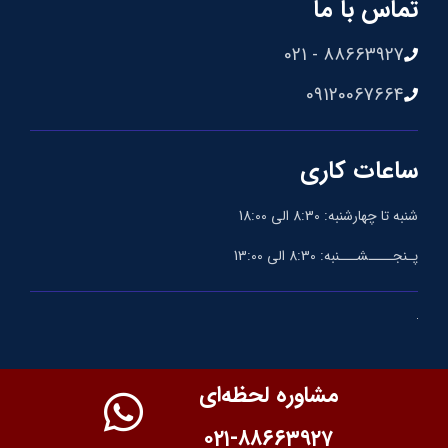
تماس با ما
88663927 - 021
09120067664
ساعات کاری
شنبه تا چهارشنبه: 8:30 الی 18:00
پـنجــــشـــنبه: 8:30 الی 13:00
مشاوره لحظه‌ای
۰۲۱-۸۸۶۶۳۹۲۷