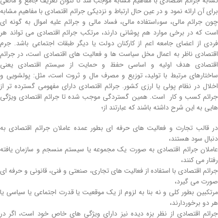
تشابه جرائم اقتصادی با مفاهیم مشابه موجب شد تا نتوان تعریف جامع و مانعی
برای آن ارائه نمود و در عین حال ارتباط و نزدیکی جرائم اقتصادی با مفاهیم مشابه
چون جرائم مالی، سوءاستفاده مالی، فساد مالی و جرائم علیه اموال به­ گونه­ ای
است که در برخی موارد هم­ پوشانی دارند، مرتکب جرائم اقتصادی می­ تواند هر
فردی از اعضای جامعه اعم از کارکنان دولت یا دیگر طبقات اجتماعی باشد. جرم
اقتصادی ناظر به اعمال مخل سیاست­ ها و فعالیت ­های اقتصادی است، در جرائم
اقتصادی هدف اولیه و اساسی حفظ و حمایت از سیستم اقتصادی یعنی
ساختارهای مرتبط با تولید، توزیع و مصرف مال و ثروت است، مثل: پولشویی و
اخلال در نظام پولی یا ارزی کشور. جرائم اقتصادی دارای مفهومی گسترده تر از
جرائم کسب و کار است. همین گستردگی موجب شده تا جرائم اقتصادی ویژگی
هایی به این شرح داشته باشند که عبارتند از؛
در قالب تجارت و فعالیت­ های حرفه ­ای بطور عمده عاملان جرائم اقتصادی به
دنبال سود هستند،
عاملان جرائم اقتصادی به­ صورت یک مجموعه یا سیستم منسجم و سازمان یافته
رفتار می­ کنند،
جرائم اقتصادی با استفاده از فعالیت­ های تجاری، صنعتی و فنی، قانونی و حرفه­ ای
صورت می­ گیرد،
مرتکبین بطور کلی و نه بنا به لزوم از یک موقعیت یا قدرت اجتماعی یا سیاسی یا
هر دو برخوردارند،
جرائم اقتصادی از نظر بزه دیده نیز دارای ویژگی ­های خاص خود است، اگر در