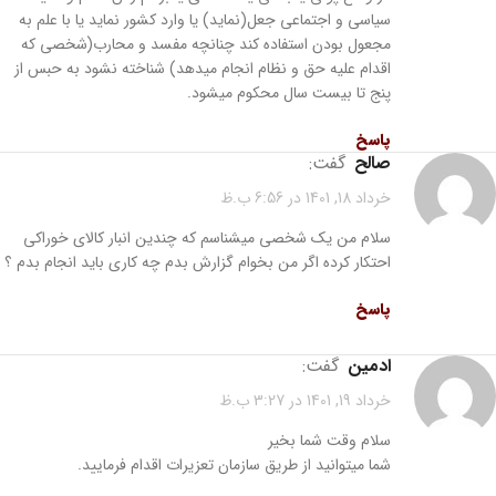
سیاسی و اجتماعی جعل(نماید) یا وارد کشور نماید یا با علم به
مجعول بودن استفاده کند چنانچه مفسد و محارب(شخصی که
اقدام علیه حق و نظام انجام میدهد) شناخته نشود به حبس از
پنج تا بیست سال محکوم میشود.
پاسخ
صالح
گفت:
خرداد 18, 1401 در 6:56 ب.ظ
سلام من یک شخصی میشناسم که چندین انبار کالای خوراکی
احتکار کرده اگر من بخوام گزارش بدم چه کاری باید انجام بدم ؟
پاسخ
ادمین
گفت:
خرداد 19, 1401 در 3:27 ب.ظ
سلام وقت شما بخیر
شما میتوانید از طریق سازمان تعزیرات اقدام فرمایید.