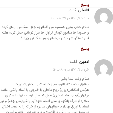
پاسخ
فاضلی
گفت:
خرداد 9, 1401 در 5:35 ب.ظ
سلام جناب وکیل همسرم من اقدام به جعل اسکناس ارسال کرده
و حدودا ۵۰ میلیون تومان تراول ۵۰ هزار تومانی جعل کرده هفته
قبل دستگیرش کردن میخوام بدون حکمش چیه ؟
پاسخ
ادمین
گفت:
خرداد 9, 1401 در 6:01 ب.ظ
سلام وقت شما بخیر
مطابق ماده ۵۳۶ قانون مجازات اسلامی بخش تعزیرات:
هرکس اسکناس(پول) رایج داخلی یا خارجی یا اسناد بانکی، مانند
براتهای(نوعی سند تجاری) قبول شده از طرف بانکها، یا چکهای
صادره از طرف بانکها، یا سایر اسناد تعهدآور بانکی(مثل چک) و نیز
اسناد یا اوراق بهادار یا حوالههای صادره از خزانه را به قصد اخلال
در وضع پولی یا بانکی یا اقتصادی یا برهم زدن نظام و امنیت