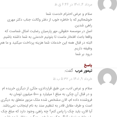
مرداد 4, 1401 در 6:46 ق.ظ
سلام و عرض احترام خدمت شما
خوشحالیم که با خاطره خوب از دفتر وکالت جناب دکتر مهری
راهی شدین.
اصل در موسسه حقوقی مهر پارسیان رضایت امثال شماست که
واقعا باعث افتخار ماست تا بتونیم خدمتی به شما داشته باشیم.
البته در قبال همه این خدمات شما هزینه پرداخت میکنید و ما هم
وظیفه داریم.
درود بر شما
پاسخ
تیمور عرب
گفت:
خرداد 9, 1401 در 5:32 ب.ظ
سلام و عرض ادب، من طبق قراردادی، ملکی از دیگری خریده ام
و در قبال آن چکی به مبلغ 1 میلیارد و 500 میلیون تومان به
فروشنده داده ام، الان مشخص شده ملک مزبور متعلق به دیگری
است و طرف مقابل قادر به تنظیم سند به نام اینجانب نمی‌باشد.
آیا الان، باید چک را پاس کنم؟ چه راهی وجود دارد که مبلغ چک
را پرداخت ننمایم؟ اگر چک به شخص دیگری منتقل شده باشد،