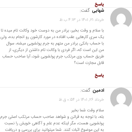
پاسخ
شهابی
گفت:
خرداد 21, 1401 در 4:13 ب.ظ
با سلام و وقت بخیر، برادر من به دوست خود وکالت تام میده تا
یک سری کارهایی عقب افتاده در مورد کارشون رو انجام بده، ولی
با حساب بانکی برادر من متهم به جرم پولشویی میشه، سوال
من این است که، اگر فردی با وکالت تام داشتن از دیگری، از
طریق حساب وی مرتکب جرم پولشویی شود، آیا صاحب حساب
قابل مجازت است؟
پاسخ
ادمین
گفت:
خرداد 26, 1401 در 0:54 ق.ظ
سلام وقت شما بخیر
بله، با توجه به قرائن و شواهد صاحب حساب مرتکب اصلی جرم
پولشویی هست، مگر اینکه عدم علم و آگاهی خویش را نسبت
به این موضوع اثبات کنند. شما میتوانید برای بررسی و دریافت