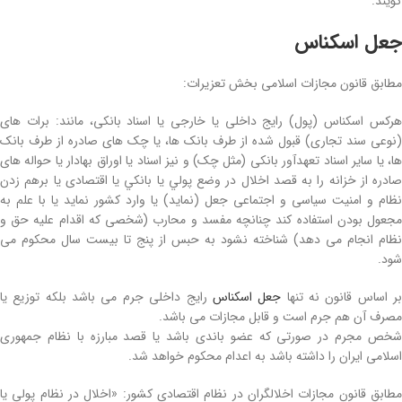
گویند.
جعل اسکناس
مطابق قانون مجازات اسلامی بخش تعزیرات:
هركس اسكناس (پول) رايج داخلی يا خارجی يا اسناد بانكی، مانند: برات‌‌ های
(نوعی سند تجاری) قبول شده از طرف بانک ها، يا چک های صادره از طرف بانک
ها، يا ساير اسناد تعهدآور بانكی (مثل چک) و نيز اسناد يا اوراق بهادار يا حواله‌‌ های
صادره از خزانه را به قصد اخلال در وضع پولي يا بانكي يا اقتصادی يا برهم ‌زدن
نظام‌ و امنيت سياسی و اجتماعی جعل (نماید) يا وارد كشور نمايد يا با علم به
مجعول بودن استفاده كند چنانچه مفسد و محارب (شخصی که اقدام علیه حق و
نظام انجام می‌ دهد) شناخته نشود به حبس از پنج تا‌ بيست سال محكوم می
شود.
ر اساس قانون نه ‌تنها
جعل اسکناس
رايج داخلی جرم می‌ باشد بلکه توزيع يا
مصرف آن هم جرم است و قابل مجازات می‌ باشد.
شخص مجرم در صورتی که عضو باندی باشد يا قصد مبارزه با نظام جمهوری
اسلامی ايران را داشته باشد به اعدام محکوم خواهد شد.
مطابق قانون مجازات اخلالگران در نظام اقتصادی کشور: «اخلال در نظام پولی یا