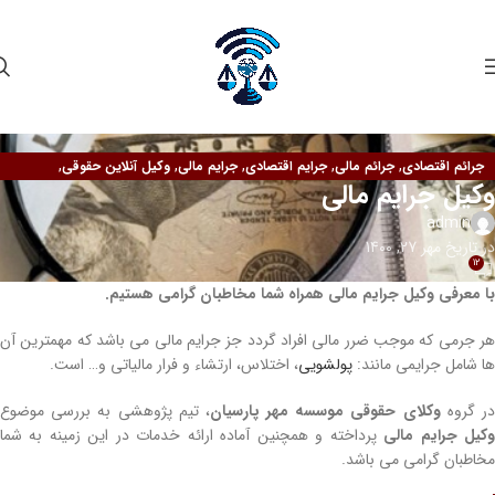
,
,
,
,
,
جرائم اقتصادی
جرائم مالی
جرایم اقتصادی
جرایم مالی
وکیل آنلاین حقوقی
وکیل جرایم مالی
وکیل آنلاین کیفری
admin
در تاریخ مهر 27, 1400
12
با معرفی وکیل جرایم مالی همراه شما مخاطبان گرامی هستیم.
هر جرمی که موجب ضرر مالی افراد گردد جز جرایم مالی می‌ باشد که مهمترین آن
ها شامل جرایمی مانند:
پولشویی
، اختلاس، ارتشاء و فرار مالیاتی و… است.
ر گروه
وکلای حقوقی
موسسه مهر پارسیان
، تیم پژوهشی به بررسی موضوع
کیل جرایم مالی
پرداخته و همچنین آماده ارائه خدمات در این زمینه به شما
مخاطبان گرامی می‌ باشد.
وکیل جرایم اقتصادی