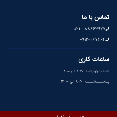
تماس با ما
88663927 - 021
09120067664
ساعات کاری
شنبه تا چهارشنبه: 8:30 الی 18:00
پـنجــــشـــنبه: 8:30 الی 13:00