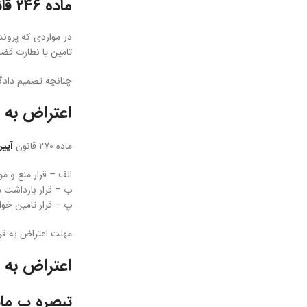
ماده 246 قانون آئین دادرسی کیفری
در مواردی که پروند
تامین یا نظارت قضا
چنانچه تصمیم دادگا
اعتراض به 
ماده 270 قانون
آیی
الف – قرار منع و م
ب – قرار بازداشت م
پ – قرار تامین خوا
مهلت اعتراض به قرا
اعتراض به 
تبصره پ ماده 389 قانون آئین دادرسی ک