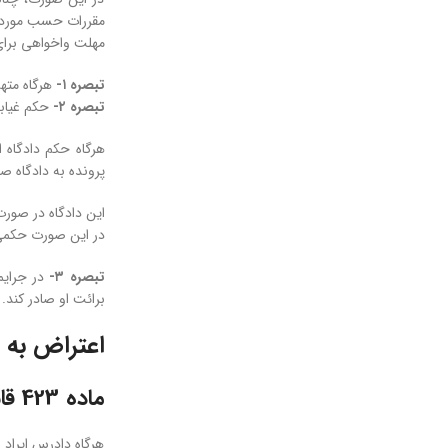
مقررات حسب مورد ق
مهلت واخواهی برای
تبصره ۱-
هرگاه مته
تبصره ۲-
حکم غیابی
هرگاه حکم دادگاه 
پرونده به دادگاه صا
این دادگاه در صورت
در این صورت حکمی
تبصره ۳-
در جرایم
برائت او صادر کند.
اعتراض به ر
ماده 423 قانون آئین دادرسی کیفری
هرگاه دادرس ایراد 