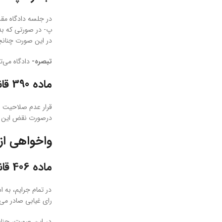
در جلسه دادگاه مقد
پ- در صورتی که به
در این صورت چنانچه
تبصره-
دادگاه می‌ت
ماده 390 قانون آئین دادرسی کیفری
قرار عدم صلاحیت ا
درصورت نقض این قر
واخواهی از
ماده 406 قانون آئین دادرسی کیفری
در تمام جرایم، به 
رای غیابی صادر می‌
در این صورت، چنان