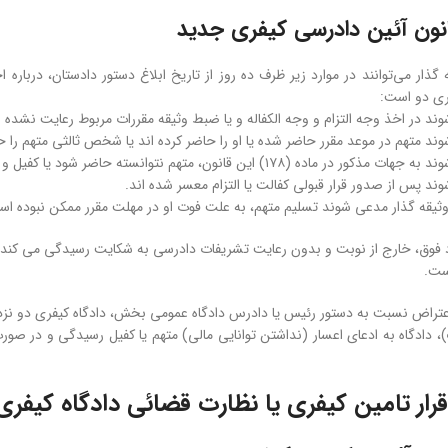
‏ گذار می‌توانند در موارد زیر ظرف ده روز از تاریخ ابلاغ دستور دادستان، درباره
فری دو است:
ند در اخذ وجه التزام و وجه‏ الکفاله و یا ضبط وثیقه مقررات مربوط رعایت نشده
د متهم در موعد مقرر حاضر شده یا او را حاضر کرده‏ اند یا شخص ثالثی متهم را 
تهم نتوانسته حاضر شود یا کفیل و وثیقه‏ گذار به یکی از آن جهات نتوانسته‌اند متهم را حاضر کنند.
د پس از صدور قرار قبولی کفالت یا التزام معسر شده‏ اند.
وثیقه گذار مدعی شوند تسلیم متهم، به علت فوت او در مهلت مقرر ممکن نبوده ا
ارد فوق، خارج از نوبت و بدون رعایت تشریفات دادرسی به شکایت رسیدگی می کند.
ست.
تراض نسبت به دستور رئیس یا دادرس دادگاه عمومی بخش، دادگاه کیفری دو نزد
ادگاه به ادعای اعسار (نداشتن توانایی مالی) متهم یا کفیل رسیدگی و در صورت ا
قرار تامین کیفری یا نظارت قضائی دادگاه کیفر