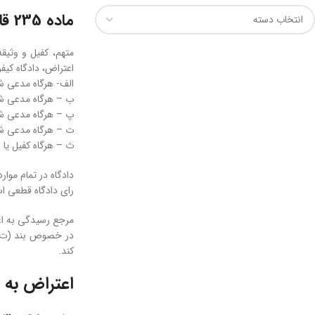
ماده 235 قانون آئین دادرسی کیفری جدید
متهم، کفیل و وثیقه
اعتراض، دادگاه کی
الف- هرگاه مدعی شو
ب – هرگاه مدعی شون
پ – هرگاه مدعی شوند به جهات مذکور در ماده (۱۷۸) این قانون، م
ت – هرگاه مدعی شون
ث – هرگاه کفیل یا 
دادگاه در تمام مو
رای دادگاه قطعی ا
مرجع رسیدگی به اع
در خصوص بند (ت)، د
کند.
اعتراض به 