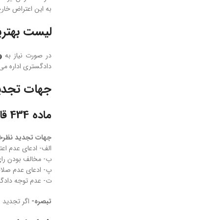
به این اعتراض خار
لیست بهتری
در صورت نیاز به
و
دادگستری اداره می
جهات تجدید
ماده 434 قانون آئین دادرسی کیفری
جهات تجدید نظرخ
الف- ادعای عدم اعتب
ب- مخالف بودن رای 
پ- ادعای عدم صلاح
ت- عدم توجه دادگاه 
تبصره-
اگر تجدید ن