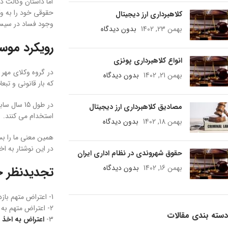
اما داستان وکالت د
حقوقی خود را به و
کلاهبرداری ارز دیجیتال
وجود فساد در سیستم
بهمن 23, 1402
بدون دیدگاه
رویکرد موس
انواع کلاهبرداری پونزی
در گروه وکلای مهر 
بهمن 21, 1402
بدون دیدگاه
که بار قانونی و ت
در طول 15 سال سابقه فعالیت حقوقی گروه وکلای مهر به این مهم دست یافته ایم. امروز بسیاری از موکلین دفتر وکالت دکتر محمد رضا مهری، جهت عقد
مصادیق کلاهبرداری ارز دیجیتال
استخدام می کنند.
بهمن 18, 1402
بدون دیدگاه
همین معنی ما را بس
در این نوشتار به ا
حقوق شهروندی در نظام اداری ایران
بهمن 16, 1402
بدون دیدگاه
تجدیدنظر خ
1- اعتراض متهم بازداشت شده به واسطه قرار کفالت یا وثیقه. حسب مورد در دادگاه کیفری دو مورد رسیدگی قرار می گیرد.
2- اعتراض متهم به قرار بازداشت موقت.
دسته بندی مقالات
3-
اعتراض به اخذ و