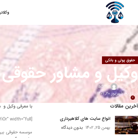
وکلا
در
حقوق پولی و بانکی
وکیل و مشاور حقوقی
ارسال توسط
admin
در تاریخ شهریور 20, 1401
2
آخرین مقالات
با معرفی وکیل و 
انواع سایت های کلاهبرداری
[aparat id=”IYiOr” width=”full”]
بهمن 25, 1402
بدون دیدگاه
موسسه حقوقی بین 