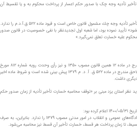
تأخیر تأدیه وجه چک با صدور حکم اعسار از پرداخت محکوم به و یا تقسیط آن
شعبه هشتم تجدیدنظر استان یزد رأی شعبه اول دادگاه شهرستان میبد را که اعلام کرده بود «خسارت تأخیر تأدیه وجه چك مشمول قانون خاص است و قیود ماده ۵۲۲ ق.آ.د.م را ندارد.
شود» تأیید نموده بود، اما شعبه اول تجدیدنظر با نفی خصوصیت در قانون صدور
حكوم علیه خسارت تعلق نمی‌گیرد.»
سابقه تقنینی در الحاق یک تبصره به ماده ۴ قانون صدور چك در سال ۱۳۷۹، و قبل از آن، حکم مندرج در ماده ۱۲ همین قانون مصوب ۱۳۵۰ و نیز رأی وحدت رویه شماره ۸۱۲ مورخ
۱۴۰۰/۰۶/۰۱ نشان می داد که مطالبه خسارت تأخیر تأدیه وجه چك به طور مطلق و صرفنظر از شروط لاحق مندرج در ماده ۵۲۲ ق. آ. د. م ۱۳۷۹ پیش بینی شده است و شروط ماده اخیر
 دیگری داشت.
 صبح امروز اول شهریور ۱۴۰۱ رأی شعبه اول دادگاه تجدید نظر استان یزد مبنی بر «توقف محاسبه خسارت تأخیر تأدیه از زمان صدور حکم
خسارت تأخیر تأدیه وجه چک، مشمول قانون خاص است. لذا قیود ماده 522 قانون آیین دادرسی دادگاه‌های عمومی و انقلاب در امور مدنی مصوب 1379 را ندارد. بنابراین، به صرف
تقسیط، تا زمان پرداخت هر قسط، خسارت تأخیر آن قسط نیز محاسبه می‌شود.