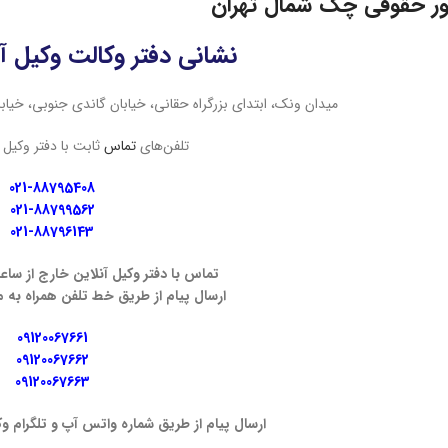
ور حقوقی چک شمال تهران
نشانی دفتر وکالت وکیل آن
میدان ونک، ابتدای بزرگراه حقانی، خیابان گاندی جنوبی، خیابان چهاردهم، پلاک 4
تلفن‌های
تماس
ثابت با دفتر وکیل آ
021-88795408
021-88799562
021-88796143
تماس با دفتر وکیل آنلاین خارج از ساع
ارسال پیام از طریق خط تلفن همراه به 
09120067661
09120067662
09120067663
ارسال پیام از طریق شماره واتس آپ و تلگرام و