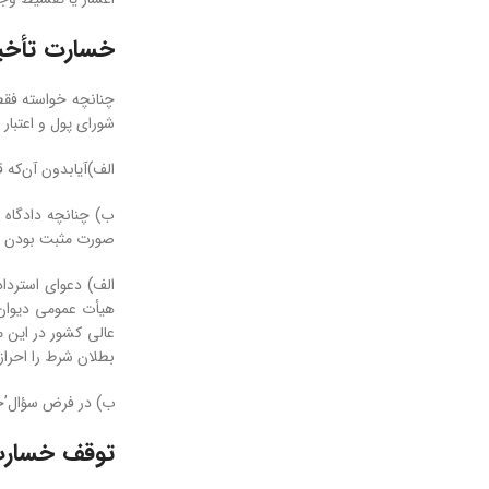
خسارت تأخیر
چنانچه خواسته فقط 
شورای پول و اعتبار
الف)آیابدون آن‌ک
ب) چنانچه دادگاه ب
صورت مثبت بودن پ
هیأت عمومی دیوان 
عالی کشور در این م
بطلان شرط را احراز 
ب) در فرض سؤال’خس
️توقف خسارت