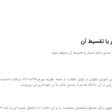
 یا تقسیط آن
ن صدور حکم اعسار یا تقسیط آن متوقف شود.
دریافت خسارت تأخیر تأدیه وجه نقد در قوانین ما سرگذشتی پر پیچ و خم دارد. بر اساس نظرات فقهای شورای نگهبان در اوایل انقلاب، از جمله نظریه مورخ ۶٢/٠٨/٢۵ دریافت خسارت
اما، روند رو به رشد کاهش ارزش پول از یکسو و سوءاستفاده برخی بدهکاران از وضعیت پیش آمده از سوی دیگر، مجمع تشخیص مصلحت را بر آن داشت تا با الحاق تبصره ای به ماده ٢