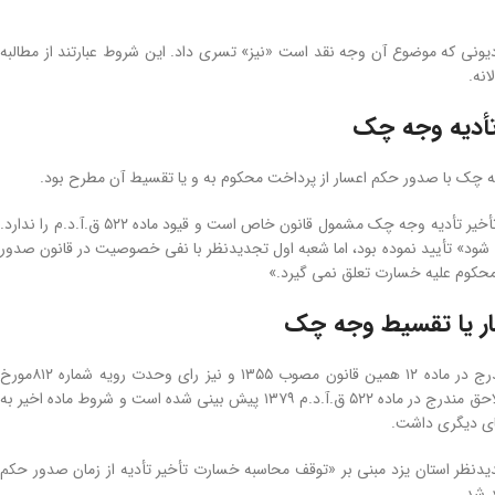
طی به سایر دیونی که موضوع آن وجه نقد است «نیز» تسری داد. این شروط عبارتند از مطالبه
نه.
تأدیه وجه چک
جه چک با صدور حکم اعسار از پرداخت محکوم به و یا تقسیط آن مطرح بود.
شعبه هشتم تجدیدنظر استان یزد رأی شعبه اول دادگاه شهرستان میبد را که اعلام کرده بود «خسارت تأخیر تأدیه وجه چک مشمول قانون خاص است و قیود ماده ۵٢٢ ق.آ.د.م را ندارد.
 شود» تأیید نموده بود، اما شعبه اول تجدیدنظر با نفی خصوصیت در قانون صدور
حکوم علیه خسارت تعلق نمی گیرد.»
سار یا تقسیط وجه چک
سابقه تقنینی در الحاق یک تبصره به ماده ٢ قانون صدور چک در سال ١٣٧۶، و قبل از آن، حکم مندرج در ماده ١٢ همین قانون مصوب ١٣۵۵ و نیز رای وحدت رویه شماره ٨١٢مورخ
١۴٠٠/٠۴/٠١ نشان می داد که مطالبه خسارت تأخیر تأدیه وجه چک به طور مطلق و صرفنظر از شروط لاحق مندرج در ماده ۵٢٢ ق.آ.د.م ١٣٧٩ پیش بینی شده است و شروط ماده اخیر به
ای دیگری داشت.
 صبح امروز اول شهریور ١۴٠١ رأی ‌شعبه اول دادگاه تجدیدنظر استان یزد مبنی بر «توقف محاسبه خسارت تأخیر تأدیه از زمان صدور حکم
د شد.