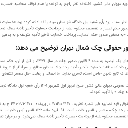
یه دیوان عالی کشور، اختلاف نظر راجع به توقف یا عدم توقف محاسبه خسارت 
دور حکم اعسار یا تقسیط، محكوم علیه از پرداخت خسارت تأخیر تأدیه معاف نمی
د «به محض صدور حکم اعسار…، پرداخت خسارت تأخیر تأدیه متوقف و به بدهی م
ور حقوقی چک شمال تهران توضیح می دهد:
ك که تابع قانون خاص است، تسری ندارد. اما انصاف و رعایت حال معسر اقتضای
اکثریت اعضای هیأت عمومی دیوان عالی کشور
 چك » را تأیید نمودند.
نظریه : 7/1400/440 در پرونده : 1400-3/1-440 ح به تاریخ 1400/05/31 اعلام کرده بود:
 تقسیط، محکوم‌علیه از پرداخت خسارت تأخیر تأدیه معاف نمی‌شود. و در موارد 