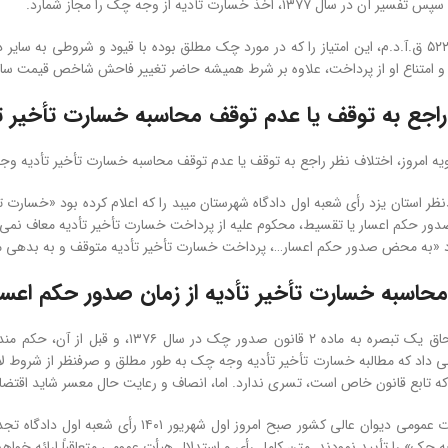
١٣٧٧، اخذ خسارت تأدیه از وجه چک را مجاز شمارد.
در سال ١٣٧٩ ماده ۵٢٢ ق.آ.د.م، این امتیاز را که در مورد چک مطلق بوده با قیود و شرو
و امتناع او از پرداخت، علاوه بر شرط همیشه حاضر تغییر فاحش شاخص قیمت سالا
راجع به توقف یا عدم توقف محاسبه خسارت تأخیر 
یه امروز، اختلاف نظر راجع به توقف یا عدم توقف محاسبه خسارت تأخیر تأدیه و
صدور حکم اعسار یا تقسیط، محکوم علیه از پرداخت خسارت تأخیر تأدیه معاف نمی
د «به محض صدور حکم اعسار…، پرداخت خسارت تأخیر تأدیه متوقف و به بدهی م
محاسبه خسارت تأخیر تأدیه از زمان صدور حکم اع
ه تابع قانون خاص است، تسری ندارد. اما، انصاف و رعایت حال معسر شاید اقتض
اکثریت اعضای هیأت عمومی دیوان عالی کشور
 چک» را تأیید نمودند. متن کامل رأی و استدلال هیأت عمومی متعاقباً ارائه خواه