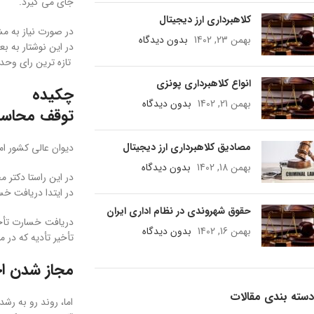
جای می گیرد.
کلاهبرداری ارز دیجیتال
در صورت نیاز به م
بهمن 23, 1402
بدون دیدگاه
در این نوشتار به ب
تازه ترین رای وح
انواع کلاهبرداری پونزی
چکیده
بهمن 21, 1402
بدون دیدگاه
توقف محاسبه
مصادیق کلاهبرداری ارز دیجیتال
دیوان عالی کشور ا
بهمن 18, 1402
بدون دیدگاه
در این راستا دکتر 
در ایتدا دریافت خس
حقوق شهروندی در نظام اداری ایران
بهمن 16, 1402
بدون دیدگاه
تأخیر تأدیه که در مواد ٧١٢ و ٧١٩ ق.آ.د.م ١٣١٨ پیش بینی شده بود، مغایر با موازین شرعی اعلام شد و پس از آن، دادگاه ها نیز از صدور حکم 
مجاز شدن اخ
دسته بندی مقالات