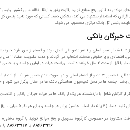
حاق موادی به قانون رفع موانع توليد رقابت ­پذير و ارتقاء نظام مالی كشور؛ رئ
ن افرادی كه استاندار پيشنهاد می ­‌كند، تشكيل دهد. كسانی كه مورد تاييد رئيس ‌
ن نماينده رئيس ‌كل بانک مرکزی محسوب می ­شوند.
 خبرگان بانکی
اين هيات متشكل از 3 يا 5 نفر عضو اصلی و 1 نفر عضو علی البدل بوده و 
اعتباری يا ما
ين جلسه و با حضور 3 يا 5 عضو ثابت و با اكثريت آراء انتخاب می ­گردد.
جلسه ­های هيات حداقل با حضور 3 عضو از اعضاء اصلی و در صورت عدم حضور ه
ی ­باشد. جلسه ­ها در محل كميسيون هماهنگی بانک­ ها در استان برگزار می شود و 
) برای هر جلسه و برای هر نفر 5 ميليون ريال خواهد بود.
ت مشاوره در خصوص کارگروه تسهیل و رفع موانع تولید با گروه مشاور
88663926
یا
88663927
با م