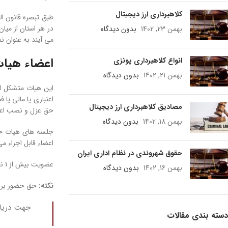
کلاهبرداری ارز دیجیتال
طبق تبصره قانون ال
در هر استان از ميا
بهمن 23, 1402
بدون دیدگاه
می ­آيند به ‌­عنوا
اعضاء هیات
انواع کلاهبرداری پونزی
بهمن 21, 1402
بدون دیدگاه
مصادیق کلاهبرداری ارز دیجیتال
حق عزل و نصب اعضاء را قبل از مدت 2 سال خواهد داشت. رياست هيات در اول
بهمن 18, 1402
بدون دیدگاه
اعضاء قابل اجراء م
حقوق شهروندی در نظام اداری ایران
عضويت بيش از 1 نفر از كاركنان شاغل يا بازنشسته هر يک از بانک­ ها در هيات خبرگان بانكی و اقتصادی هر استان، ممنوع می باشد.
بهمن 16, 1402
بدون دیدگاه
نکته:
حق حضور برای كليه اعضاء (3 يا 5 نفر اصلی حاضر
جهت دریاف
دسته بندی مقالات