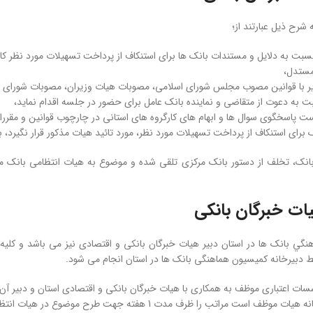
 شرح ذیل عبارتند از؛
سبت به دلايل و مستندات بانک ­ها برای استنكاف از پرداخت تسهيلات مورد نظر كا
مستدل،
ير با قوانين مصوب مجلس شورای اسلامی، مصوبات هيات وزيران، ‌مصوبات شورای پول 
ت به دعوت از متقاضی و نماينده بانک عامل برای حضور در جلسه اقدام نمايد،
ت پاسخگوی سوال­ ها و ابهام ­های كارگروه­ های استانی در چارچوب قوانين و مقررا
نک برای استنكاف از پرداخت تسهيلات مورد نظر، مورد تائيد هيات مذکور قرار نگير
نک، تخلف از دستور بانک مركزی تلقی شده و موضوع به هيات انتظامی بانک مر
یات خبرگان بانکی
گي بانک ­ها در استان دبير هيات خبرگان بانكی و اقتصادی نيز می ­باشد و كليه
دبيرخانه كميسيون هماهنگی بانک ها در استان انجام می­ شود.
سسات اعتباری موظف به همكاری با هيات خبرگان بانكی و اقتصادی استان و دبير آن
را ظرف مدت 1 هفته جهت طرح موضوع در هيات انتظامی بانک ­ها اعلام نمايد، تا وفق مقررات اقدام گردد.