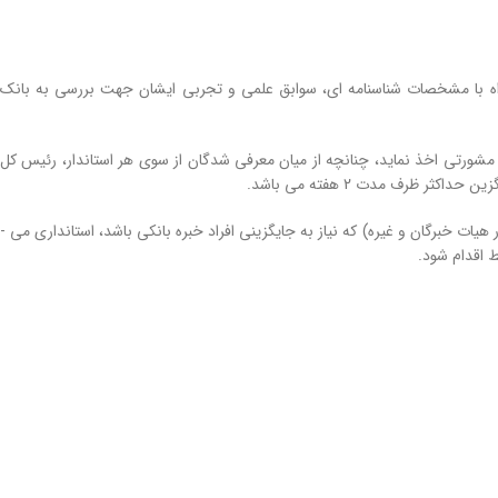
 نفر از خبرگان بانكی و اقتصادی را همراه با مشخصات شناسنامه ­ای، سوابق علمی و تجربی ايشان جهت بررسی به بانک
 مشورتی اخذ نمايد، چنانچه از ميان معرفی شدگان از سوی هر استاندار، رئيس كل
 ظرف مدت 2 هفته می ­باشد.
در صورت وجود دليل قانونی (از جمله؛ ترک خدمت،‌ ترک استان، فوت نماينده رئيس كل بانک مركزی در هيات خبرگان و غيره) كه نياز به جايگزينی افراد خبره بانكی باشد، استانداری می ­
ط اقدام شود.