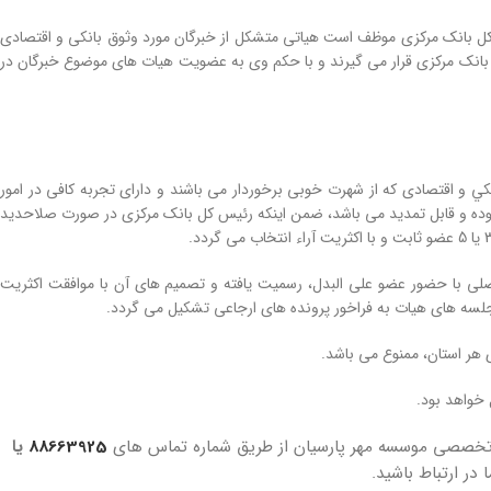
يس‌ كل بانک مركزی موظف است هياتی متشكل از خبرگان مورد وثوق بانكی و اقتصادی
كل بانک مركزی قرار می­ گيرند و با حكم وی به عضويت هيات ­های موضوع خبرگان در
اعضاء از بين افراد خبره بانكي و اقتصادی كه از شهرت خوبی برخوردار می باشند و دارای تجربه كافی در امور
لی يا فنی، ‌اقتصادی و يا حقوقی هستند انتخاب می­ گردند و مدت عضويت اعضاء 2 سال بوده و قابل تمديد می ­باشد، ‌ضمن اينكه رئيس كل بانک مركزی در صورت صلاحديد
ر يک از اعضاء اصلی با حضور عضو علی البدل، رسميت يافته و تصميم ­های آن با موافقت اكثريت
جلسه­ های هيات به فراخور پرونده های ارجاعی تشكيل می­ گردد.
ه تخصصی موسسه مهر پارسیان از طریق شماره تماس های
88663925
یا
ا در ارتباط باشید.