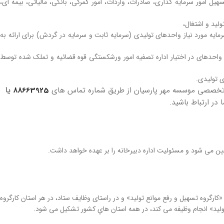
هیل امور سرمایه گذاری، صادرات، واردات، امور گمرکی، بانکی، مالیاتی، بیمه ای،
لید و اشتغال،
رمایه مورد نیاز واحدهای تولیدی (سرمایه ثابت و سرمایه در گردش) برای ارائه به
ه واحدهای در اختیار اداره تصفیه امور ورشکستگی قوه قضائیه و تملک شده توسط
ی تولیدی.
ه تخصصی موسسه مهر پارسیان از طریق شماره تماس های
88663925
یا
ا در ارتباط باشید.
ن می ­شود و مسئولیت اداره دبیرخانه را بر عهده خواهد داشت.
رگروه تسهيل و رفع موانع توليد» و در راستای وظایف ستاد، در هر استان کارگروه
لید» انجام وظیفه می ­کند، در همه استان‌ هاي کشور تشکيل می شود.