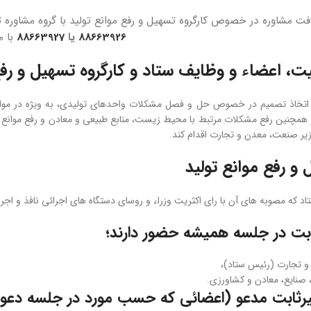
ت مشاوره در خصوص کارگروه تسهیل و رفع موانع تولید با گروه مشاور
88663926
یا
88663927
با م
، اعضاء و وظایف ستاد و کارگروه تسهیل و رفع
اتخاذ تصمیم در خصوص حل و فصل مشکلات واحدهای تولیدی، به ویژه در موارد م
همچنین رفع مشکلات مرتبط با محیط زیست، منابع طبیعی و معادن و رفع موانع صا
زیر صنعت، معدن و تجارت اقدام کند.
و رفع موانع تولید
د که مصوبه­ های آن با رای اکثریت وزراء و روسای دستگاه ­های اجرائی نافذ و اجرا
بت در جلسه­ همیشه حضور دارند؛
 تجارت (رئیس ستاد)،
، صنایع، معادن و کشاورزی.
رثابت مدعو (اعضائی که حسب مورد در جلسه دعوت