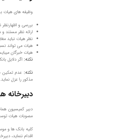
وظیفه ­های هيات به
بررسی و اظهارنظر ن
ارائه نظر مستند و 
نظر هيات نبايد مغا
هيات می ­تواند نسب
هيات خبرگان ميبايس
نکته:
اگر دلايل با
نکته:
عدم تمكين با
مذكور را عزل نمايد.
دبیرخانه ه
دبير كميسيون هماهن
مصوبات هيات توسط 
كليه بانک ­ها و مو
اقدام ننمايد،‌ دبيرخانه هيات موظف است مراتب 