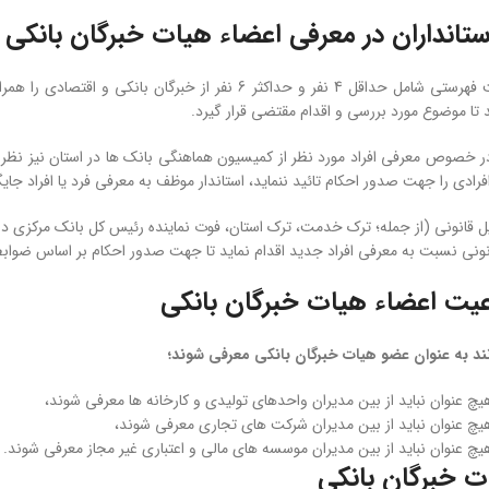
تانداران در معرفی اعضاء هیات خبرگان بانکی
استانداران ميبايست فهرستی شامل حداقل 4 نفر و حداکثر 6
 تا موضوع مورد بررسی و اقدام مقتضی قرار گيرد.
در خصوص معرفی افراد مورد نظر از كميسيون هماهنگی بانک­ ها در استان نيز نظر
ادی را جهت صدور احكام تائيد ننمايد، ‌استاندار موظف به معرفی فرد يا افراد جايگزين حداكثر
قانونی نسبت به معرفی افراد جديد اقدام نمايد تا جهت صدور احكام بر اساس ضواب
عیت اعضاء ­هیات خبرگان بانکی
نند به ­عنوان عضو هیات خبرگان بانکی معرفی شوند؛
هيچ عنوان نبايد از بين مديران واحدهای توليدی و کارخانه ­ها معرفی شوند،
هيچ عنوان نبايد از بين مديران شركت ­های تجاری معرفی شوند،
هيچ عنوان نبايد از بين مديران موسسه ­های مالی و اعتباری غير مجاز معرفی شوند.
 خبرگان بانکی