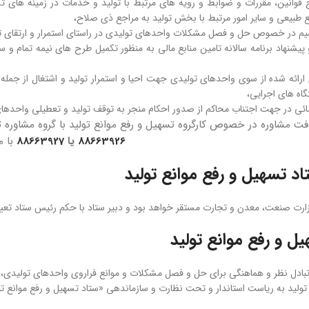
ح قوانین، مقررات و ضوابط و رویه ­های مرتبط با تولید و خدمات در زمینه ­های تس
طبیعی و سایر امور مرتبط با بخش تولید به مراجع ذی ­صلاح،
یم در خصوص حل و فصل مشکلات واحدهای تولیدی در راستای استمرار و ارتقای تو
یشنهاد برنامه سالانه تامین منابع مالی به منظور تکمیل طرح­ های نیمه تمام و س
ارائه­ شده از سوی واحدهای تولیدی جهت احیا و استمرار تولید و اشتغال از جمل
گاه های اجرایی،
ضائی در جهت اجتناب محاکم از صدور احکام منجر به توقف تولید و تعطیلی واحدها
ت مشاوره در خصوص کارگروه تسهیل و رفع موانع تولید با گروه مشاور
88663926
یا
88663927
با م
اد تسهیل و رفع موانع تولید
زارت صنعت، معدن و تجارت مستقر خواهد بود و دبیر ستاد با حکم رئیس ستاد تعیی
یل و رفع موانع تولید
بادل نظر و هماهنگی برای حل و فصل مشکلات و موانع فراروی واحدهای توليدی، «کا
تولید به ریاست استاندار و تحت نظارت و سازماندهی «ستاد تسهیل و رفع موانع تو