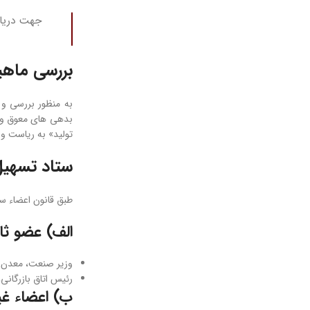
جهت دریاف
بررسی ماهیت
به منظور بررسی و 
بدهی ­های معوق و 
تولید» به ریاست و
ستاد تسهیل 
طبق قانون اعضاء ستا
الف) عضو ثا
وزیر صنعت، معدن و
رئیس اتاق بازرگانی
ب) اعضاء غی