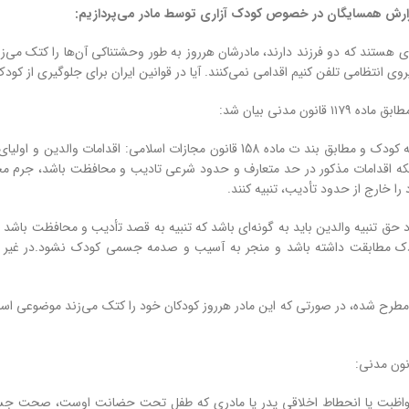
گزارش همسایگان در خصوص کودک آزاری توسط مادر می‌پردازیم:
ای هستند که دو فرزند دارند، مادرشان هرروز به طور وحشتناکی آن‌ها را کتک می‌
وی انتظامی تلفن کنیم اقدامی نمی‌کنند. آیا در قوانین ایران برای جلوگیری از کود
۱ قانون مدنی بیان شد:
پدر و مادر ﺣﻖ ﺗﻨﺒﯿﻪ کودک و مطابق بند ت ماده 158 قانون مجازات ا
را ﺧﺎرج از ﺣﺪود ﺗﺄدﯾﺐ، ﺗﻨﺒﯿﻪ کنند.
ﻖ ﺗﻨﺒﯿﻪ واﻟﺪﯾﻦ باید به گونه‌ای باشد که تنبیه ﺑﻪ ﻗﺼﺪ ﺗأدﯾﺐ و ﻣﺤﺎﻓﻈﺖ ﺑﺎﺷﺪ و د
ک مطابقت داشته باشد و منجر به آﺳﯿﺐ و صدمه ﺟﺴﻤﯽ کودک نشود.در غیر این
 مواظبت یا انحطاط اخلاقی پدر یا مادری که طفل تحت حضانت اوست، صحت جسم