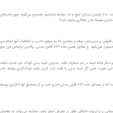
زند. ما از شنیدن صدای جیغ و داد بچه‌ها ناراحتیم. همسرم می‌گوید چون مادرشان
ک‌آزاری توسط مادر راهکاری وجود دارد؟
سلامی: اقدامات والدین و اولیای قانونی و سرپرستان صغار و مجانین که به منظور تادیب یا حفاظت آنها انجام می
شود، مشروط بر اینکه اقدامات مذکور در حد متعارف و حدود شرعی تادیب و محافظت باشد، جرم محسوب نمی‌شود. و مطابق همین ﻣﺎده ۱۱۷۹ قانون مدنی، والدین براساس اﯾﻦ ﺣﻖ
یگر اینکه تنبیه در ﺣﺪ ﻣﺘﻌﺎرف ﺑﺎﺷﺪ. بنابراین ﺗﻨﺒﯿﻪ ﺑﺪﻧﯽ ﮐﻮدك ﺑﺎﯾﺪ شدید نباشد
‌ صورت حتی اگر تنبیه بدنی با قصد ادب کردن باشد ﮐﻮدك‌آزاری توسط مادر
براساس توضیحات مطرح شده، در صورتی که این مادر هرروز کودکان خود را کتک می‌زند موضوعی است که از مصداق ماده ۱۱۷۹ قانون مدنی خارج است و از مصادیق کودک‌آزاری توسط
انی و یا تربیت اخلاقی طفل در معرض خطر باشد، محکمه می‌تواند به تقاضای