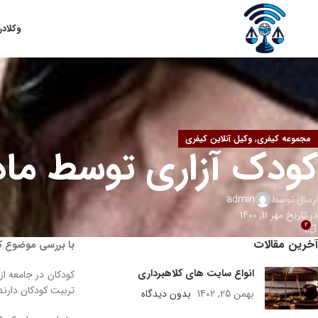
وکلا
در
,
مجموعه کیفری
وکیل آنلاین کیفری
کودک آزاری توسط ماد
ارسال توسط
admin
در تاریخ مهر 11, 1400
2
آخرین مقالات
با بررسی موضوع ک
انواع سایت های کلاهبرداری
کودکان در جامعه از
تربیت کودکان دارند
بهمن 25, 1402
بدون دیدگاه