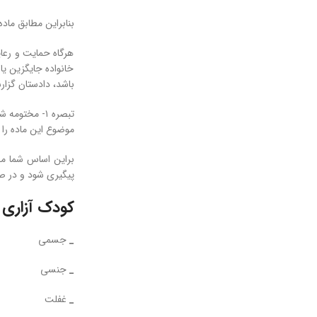
بنابراین مطابق ماده ۳۶ قانون حمایت از اطفال و نوجوان
هرگاه حمایت و رع
خانواده جایگزین یا
باشد، دادستان گزار
موضوع این ماده را
براین اساس شما می
پیگیری شود و در صو
کودک آزاری چ
_
جسمی
_
جنسی
_
غفلت