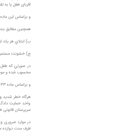
اقربای طفل یا به ت
و براساس این ماده
همچنین مطابق بند ب و ج ماده ۳ قانون حمایت
ب) ابتلاي هر يك از
ج) خشونت مستمر وال
در صورتي ‌كه طفل 
محسوب شده و موجب
و براساس ماده 33 قانون حمایت از اطفال و نوجوانان:
واحد حمایت دادگست
سرپرستان قانونی ط
در موارد ضروری وی
ظرف مدت دوازده سا