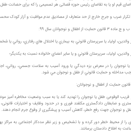
قاضای قیم او یا به تقاضای رئیس حوزه قضائی هر تصمیمی را که برای حضانت طفل م
 ﺗﮑﺮار ﺿﺮب و ﺟﺮح ﺧﺎرج از ﺣﺪ ﻣﺘﻌﺎرف از ﻣﺼﺎدﯾﻖ ﻋﺪم ﻣﻮاﻇﺒﺖ و آزار کودک محس
 از اطفال و نوجوانان سال 99:
 والدين، اولياء يا سرپرستان قانوني به بيماري يا اختلال‌ هاي رفتاري، رواني ي
دين، اولياء، سرپرستان قانوني و يا ساير اعضاي خانواده نسبت به يكديگر؛
يا نوجوان را در معرض بزه ‌ديدگي يا ورود آسيب به سلامت جسمي، رواني، اجت
 مداخله و حمايت قانوني از طفل و نوجوان مي ‌شود.
ری و ضابطان دادگستری مکلفند فوری و در حدود وظایف و اختیارات قانونی، تداب
فل و نوجوان جهت رفع خطر، کاهش آسیب و پیشگیری از وقوع جرم انجام دهند.
 را از محیط خطر دور کرده و با تشخیص و زیر نظر مددکار اجتماعی به مراکز بهز
عت به اطلاع دادستان برسانند.