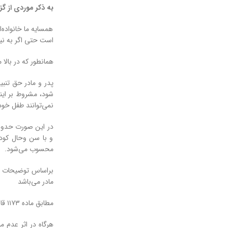
به ذکر موردی از 
همسایه ما خانواده‌
است حتی اگر به نیر
همانطور که در بالا‌‌‌ مطابق ﻣﺎده ۱۷۹
ﻧﻤﯽﺗﻮاﻧﻨﺪ ﻃﻔﻞ ﺧﻮد 
در این صورت ﺣﺪود ﺣ
و ﺑﺎ ﺳﻦ وﺣﺎل کود
محسوب می‌شود.
مادر می‌باشد
مطابق ﻣﺎده ۱۱۷۳ قانون مدنی:
هرگاه در اثر عدم