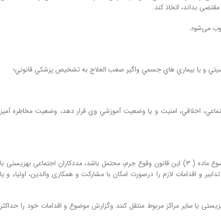
قتضی بداند، اتخاذ کند.
وب می‌شود.
ا شخصيتي و يا بيماري‏ هاي جسمي واگير صعب ‏العلاج به تشخيص پزشكي قانوني؛
ماعي، اخلاقي، امنيت و يا وضعيت آموزشي وي قرار ‌دهد، وضعيت مخاطره‌ آميز
هرگاه خطر شدید و قریب الوقوعی طفل یا نوجوان را تهدید کند یا به سبب وضعیت مخاطره آمیز موضوع ماده ( ۳) این قانون وقوع جرم، محتمل باشد، مددکاران اجتماعی بهزیستی با
یر و اقدامات لازم را درصورت امکان با مشارکت و همکاری والدین، اولیاء و یا
یستی یا سایر مراکز مربوط منتقل کنند وگزارش موضوع و اقدامات خود را حداکثر